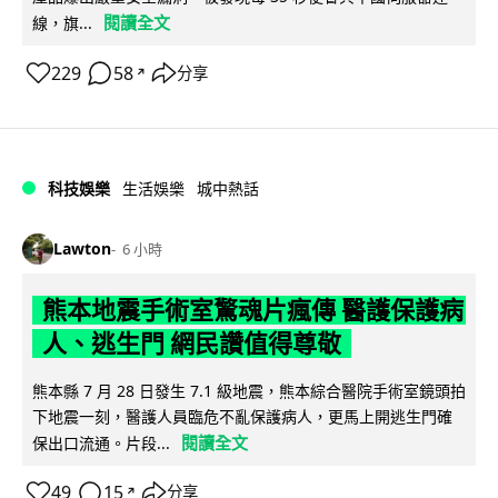
閱讀全文
線，旗...
229
58
分享
↗
科技娛樂
生活娛樂
城中熱話
Lawton
6 小時
熊本地震手術室驚魂片瘋傳 醫護保護病
人、逃生門 網民讚值得尊敬
熊本縣 7 月 28 日發生 7.1 級地震，熊本綜合醫院手術室鏡頭拍
下地震一刻，醫護人員臨危不亂保護病人，更馬上開逃生門確
閱讀全文
保出口流通。片段...
49
15
分享
↗