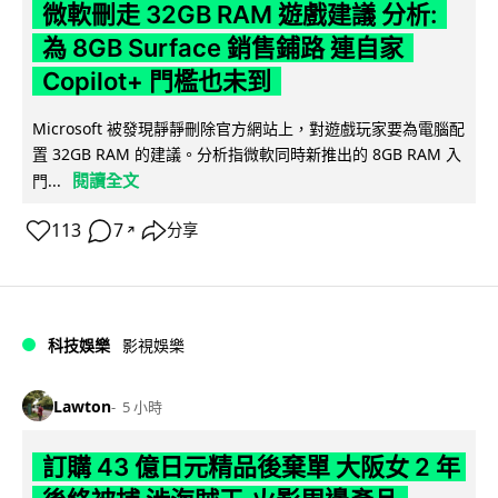
微軟刪走 32GB RAM 遊戲建議 分析:
為 8GB Surface 銷售鋪路 連自家
Copilot+ 門檻也未到
Microsoft 被發現靜靜刪除官方網站上，對遊戲玩家要為電腦配
置 32GB RAM 的建議。分析指微軟同時新推出的 8GB RAM 入
閱讀全文
門...
113
7
分享
↗
科技娛樂
影視娛樂
Lawton
5 小時
訂購 43 億日元精品後棄單 大阪女 2 年