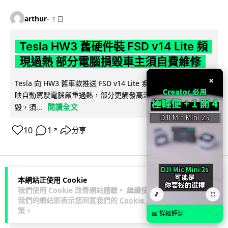
arthur
1 日
Tesla HW3 舊硬件裝 FSD v14 Lite 頻
現過熱 部分電腦損毀車主須自費維修
×
Tesla 向 HW3 舊車款推送 FSD v14 Lite 系統，引發大量車主反
映自動駕駛電腦嚴重過熱，部分更觸發高溫保護甚至直接燒
閱讀全文
毀，須...
10
1
分享
↗
本網站正使用 Cookie
人工智能
我們使用 Cookie 改善網站體驗。 繼續使用
🎵
⛶
我們的網站即表示您同意我們的
Cookie 政
策
。
arthur
1 日
📖 詳細評測
→