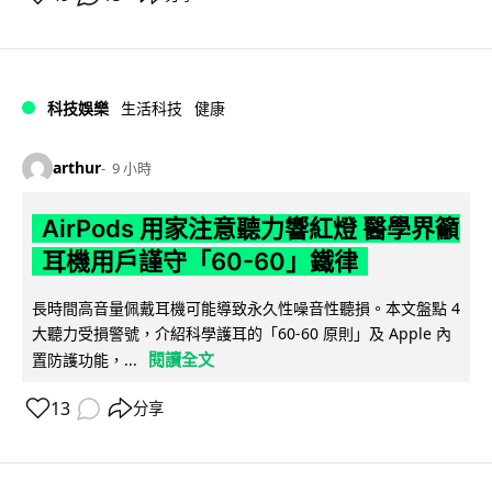
科技娛樂
生活科技
健康
arthur
9 小時
AirPods 用家注意聽力響紅燈 醫學界籲
耳機用戶謹守「60-60」鐵律
長時間高音量佩戴耳機可能導致永久性噪音性聽損。本文盤點 4
大聽力受損警號，介紹科學護耳的「60-60 原則」及 Apple 內
閱讀全文
置防護功能，...
13
分享