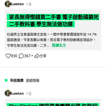
Lawton
1 日
家長無得慳錢買二手書 電子啟動碼鎖死
二手教科書 學生無法做功課
社福界立法會議員陳文宜指，一間中學書單價錢按年加 14.7%
遠超通漲，令家長難以負擔。而且電子教材啟動碼這項設計，
閱讀全文
令學生無法完成功課，二手...
930
367
分享
↗
科技娛樂
遊戲情報
Lawton
1 日