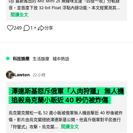
DJI 最新推出的 Mic Mini 2s 無線咪支援「四發一收」分軌錄
音，並首度下放 32-bit Float 浮點內錄功能。本文經實測其...
閱讀全文
249
1
分享
↗
科技娛樂
生活娛樂
城中熱話
Lawton
22 小時
澤連斯基怒斥俄軍「人肉狩獵」 無人機
追殺烏克蘭小販近 40 秒仍被炸傷
烏克蘭克爾松一名 52 歲小販被俄軍無人機追擊近 40 秒後被炸
傷，影片由烏克蘭總統澤連斯基公開。他直斥俄軍對平民進行
閱讀全文
「狩獵式」攻擊，烏克蘭...