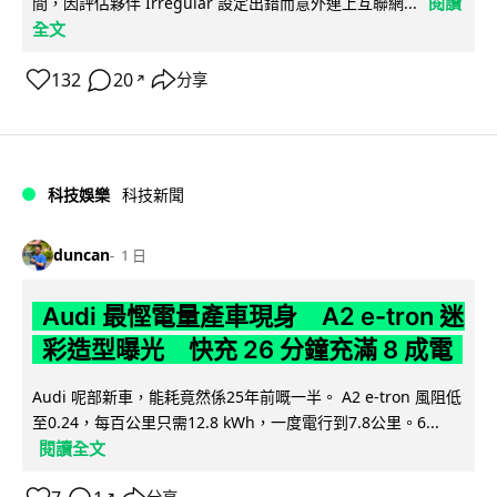
閱讀
間，因評估夥伴 Irregular 設定出錯而意外連上互聯網...
全文
132
20
分享
↗
科技娛樂
科技新聞
duncan
1 日
Audi 最慳電量產車現身 A2 e-tron 迷
彩造型曝光 快充 26 分鐘充滿 8 成電
Audi 呢部新車，能耗竟然係25年前嘅一半。 A2 e-tron 風阻低
至0.24，每百公里只需12.8 kWh，一度電行到7.8公里。6...
閱讀全文