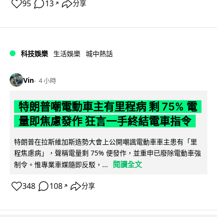
95
13
分享
↗
科技娛樂
生活娛樂
城中熱話
Vin
4 小時
特朗普嘲電動車主有里程病 剩 75% 電
量即焦慮發作 狂言一手終結電車指令
特朗普在拉斯維加斯造勢大會上公開嘲諷電動車車主患有「里
程焦慮病」，聲稱電量剩 75% 便發作，並重申已廢除電動車強
閱讀全文
制令。惟專業車媒隨即反駁，...
348
108
分享
↗