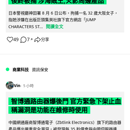
後終被捕 涉海賊王,火影周邊產品
日本警視廳神田署 8 月 6 日公布，拘捕一名 32 歲大阪女子，
指她涉嫌在出版巨頭集英社旗下官方網店「JUMP
閱讀全文
CHARACTERS ST...
49
7
分享
↗
商業科技
資訊保安
Vin
5 小時
智博通路由器爆後門 官方緊急下架止血
稱漏洞是功能在維修時使用
中國網通廠商智博通電子（Zbtlink Electronics）旗下的路由器
產品爆出嚴重安全漏洞，被發現每 35 秒便會與中國伺服器連