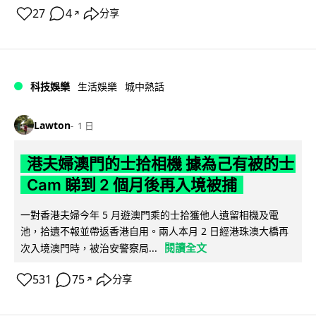
27
4
分享
↗
科技娛樂
生活娛樂
城中熱話
Lawton
1 日
港夫婦澳門的士拾相機 據為己有被的士
Cam 睇到 2 個月後再入境被捕
一對香港夫婦今年 5 月遊澳門乘的士拾獲他人遺留相機及電
池，拾遺不報並帶返香港自用。兩人本月 2 日經港珠澳大橋再
閱讀全文
次入境澳門時，被治安警察局...
531
75
分享
↗