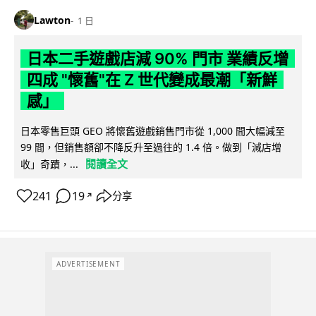
Lawton
1 日
日本二手遊戲店減 90% 門市 業績反增
四成 "懷舊"在 Z 世代變成最潮「新鮮
感」
日本零售巨頭 GEO 將懷舊遊戲銷售門市從 1,000 間大幅減至
99 間，但銷售額卻不降反升至過往的 1.4 倍。做到「減店增
閱讀全文
收」奇蹟，...
241
19
分享
↗
ADVERTISEMENT