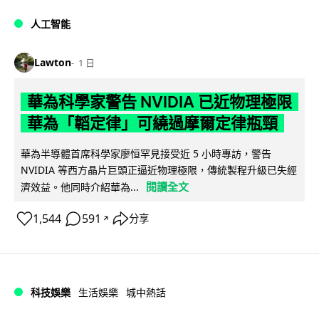
人工智能
Lawton
1 日
華為科學家警告 NVIDIA 已近物理極限
華為「韜定律」可繞過摩爾定律瓶頸
華為半導體首席科學家廖恒罕見接受近 5 小時專訪，警告
NVIDIA 等西方晶片巨頭正逼近物理極限，傳統製程升級已失經
閱讀全文
濟效益。他同時介紹華為...
1,544
591
分享
↗
科技娛樂
生活娛樂
城中熱話