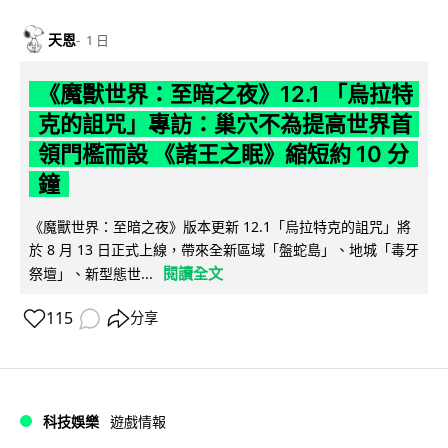
天恩
1 日
《魔獸世界：至暗之夜》12.1 「烏拉特
克的詛咒」專訪：巢穴不為提高世界首
領門檻而設 《諸王之眠》縮短約 10 分
鐘
《魔獸世界：至暗之夜》版本更新 12.1「烏拉特克的詛咒」將
於 8 月 13 日正式上線，帶來全新區域「盤蛇島」、地城「毒牙
閱讀全文
祭壇」、新型態世...
115
分享
科技娛樂
遊戲情報