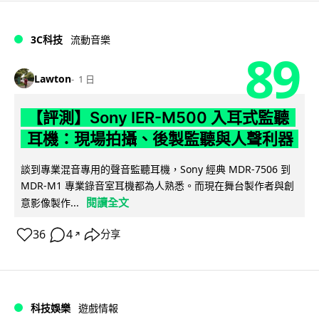
3C科技
流動音樂
89
Lawton
1 日
【評測】Sony IER-M500 入耳式監聽
耳機：現場拍攝、後製監聽與人聲利器
談到專業混音專用的聲音監聽耳機，Sony 經典 MDR-7506 到
MDR-M1 專業錄音室耳機都為人熟悉。而現在舞台製作者與創
閱讀全文
意影像製作...
36
4
分享
↗
科技娛樂
遊戲情報