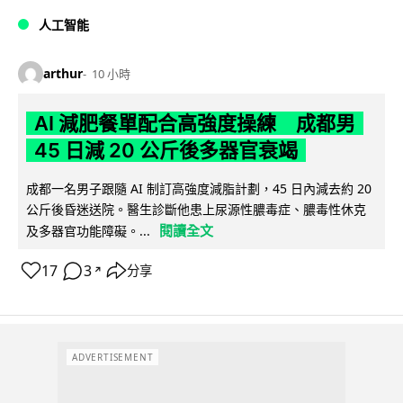
人工智能
arthur
10 小時
AI 減肥餐單配合高強度操練 成都男
45 日減 20 公斤後多器官衰竭
成都一名男子跟隨 AI 制訂高強度減脂計劃，45 日內減去約 20
公斤後昏迷送院。醫生診斷他患上尿源性膿毒症、膿毒性休克
閱讀全文
及多器官功能障礙。...
17
3
分享
↗
ADVERTISEMENT