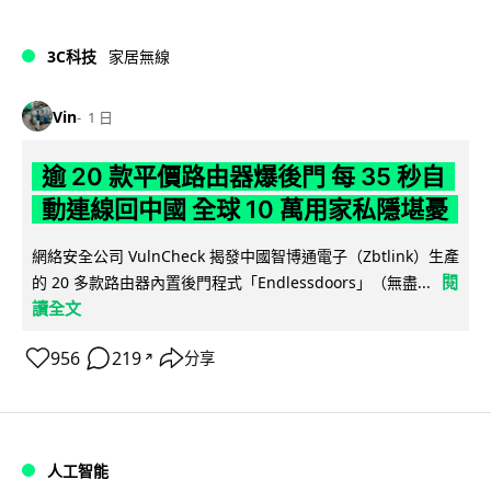
3C科技
家居無線
Vin
1 日
逾 20 款平價路由器爆後門 每 35 秒自
動連線回中國 全球 10 萬用家私隱堪憂
網絡安全公司 VulnCheck 揭發中國智博通電子（Zbtlink）生產
閱
的 20 多款路由器內置後門程式「Endlessdoors」（無盡...
讀全文
956
219
分享
↗
人工智能