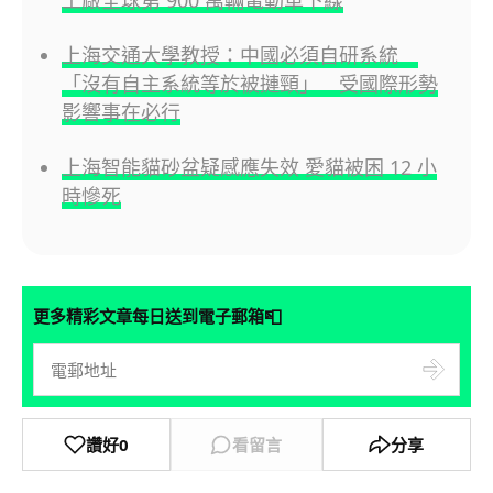
工廠全球第 900 萬輛電動車下線
上海交通大學教授：中國必須自研系統
「沒有自主系統等於被摙頸」 受國際形勢
影響事在必行
上海智能貓砂盆疑感應失效 愛貓被困 12 小
時慘死
📮
更多精彩文章每日送到電子郵箱
讚好
0
看留言
分享