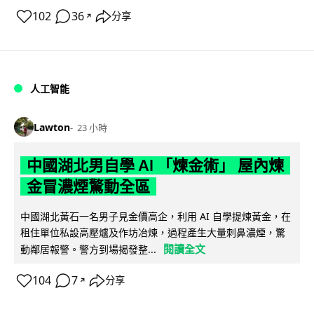
102
36
分享
↗
人工智能
Lawton
23 小時
中國湖北男自學 AI 「煉金術」 屋內煉
金冒濃煙驚動全區
中國湖北黃石一名男子見金價高企，利用 AI 自學提煉黃金，在
租住單位私設高壓爐及作坊冶煉，過程產生大量刺鼻濃煙，驚
閱讀全文
動鄰居報警。警方到場揭發整...
104
7
分享
↗