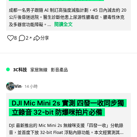
成都一名男子跟隨 AI 制訂高強度減脂計劃，45 日內減去約 20
公斤後昏迷送院。醫生診斷他患上尿源性膿毒症、膿毒性休克
閱讀全文
及多器官功能障礙。...
8
2
分享
↗
3C科技
家居無線
影音產品
Vin
14 小時
DJI Mic Mini 2s 實測 四發一收同步獨
立錄音 32-bit 防爆咪拍片必備
DJI 最新推出的 Mic Mini 2s 無線咪支援「四發一收」分軌錄
音，並首度下放 32-bit Float 浮點內錄功能。本文經實測其...