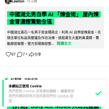
Lawton
15 小時
中國湖北男自學 AI 「煉金術」 屋內煉
金冒濃煙驚動全區
中國湖北黃石一名男子見金價高企，利用 AI 自學提煉黃金，在
租住單位私設高壓爐及作坊冶煉，過程產生大量刺鼻濃煙，驚
閱讀全文
動鄰居報警。警方到場揭發整...
97
7
分享
↗
3C科技
流動音樂
89
本網站正使用 Cookie
我們使用 Cookie 改善網站體驗。 繼續使用
Lawton
17 小時
我們的網站即表示您同意我們的
Cookie 政
策
。
【評測】Sony IER-M500 入耳式監聽