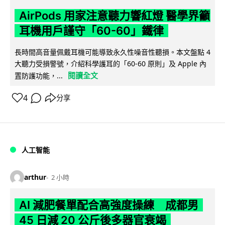
AirPods 用家注意聽力響紅燈 醫學界籲
耳機用戶謹守「60-60」鐵律
長時間高音量佩戴耳機可能導致永久性噪音性聽損。本文盤點 4
大聽力受損警號，介紹科學護耳的「60-60 原則」及 Apple 內
閱讀全文
置防護功能，...
4
分享
人工智能
arthur
2 小時
AI 減肥餐單配合高強度操練 成都男
45 日減 20 公斤後多器官衰竭