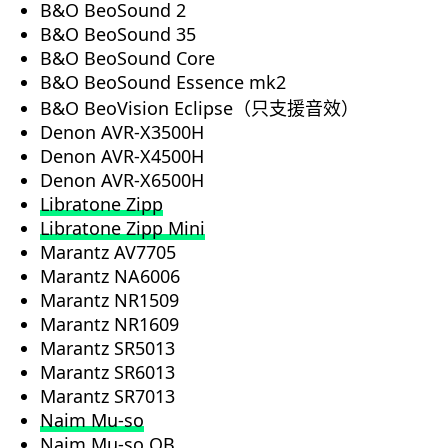
B&O BeoSound 2
B&O BeoSound 35
B&O BeoSound Core
B&O BeoSound Essence mk2
B&O BeoVision Eclipse（只支援音效）
Denon AVR-X3500H
Denon AVR-X4500H
Denon AVR-X6500H
Libratone
Zipp
Libratone Zipp
Mini
Marantz AV7705
Marantz NA6006
Marantz NR1509
Marantz NR1609
Marantz SR5013
Marantz SR6013
Marantz SR7013
Naim
Mu-so
Naim Mu-so
QB