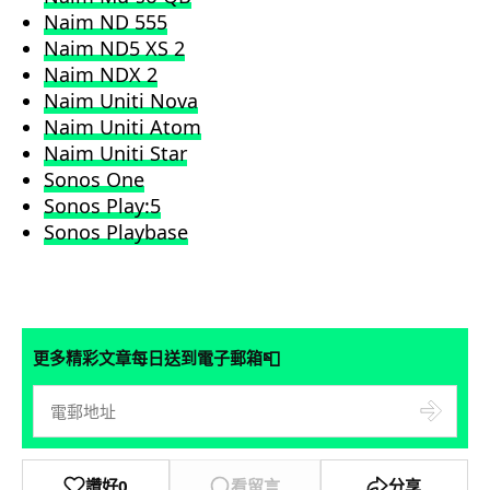
Naim
ND 555
Naim ND5
XS 2
Naim
NDX 2
Naim Uniti
Nova
Naim Uniti
Atom
Naim Uniti
Star
Sonos
One
Sonos
Play:5
Sonos
Playbase
📮
更多精彩文章每日送到電子郵箱
讚好
0
看留言
分享