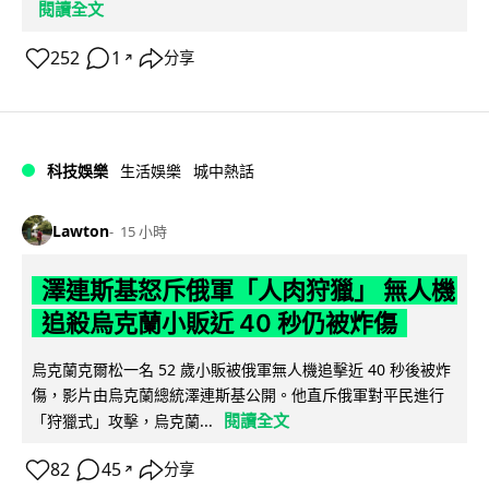
閱讀全文
252
1
分享
↗
科技娛樂
生活娛樂
城中熱話
Lawton
15 小時
澤連斯基怒斥俄軍「人肉狩獵」 無人機
追殺烏克蘭小販近 40 秒仍被炸傷
烏克蘭克爾松一名 52 歲小販被俄軍無人機追擊近 40 秒後被炸
傷，影片由烏克蘭總統澤連斯基公開。他直斥俄軍對平民進行
閱讀全文
「狩獵式」攻擊，烏克蘭...
82
45
分享
↗