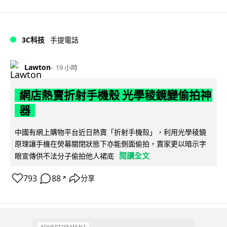
3C科技
手提電話
Lawton
19 小時
網店熱賣折射手機殼 光學稜鏡變偷拍神
器
中國有網上購物平台近日熱賣「折射手機殼」，利用光學稜鏡
原理讓手機在熒幕關閉狀態下亦能側面偷拍，賣家更以暗示字
閱讀全文
眼宣傳供不法分子偷拍他人裙底
793
88
分享
↗