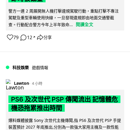
警方一連 2 周展開無人機打擊違規駕駛行動，重點打擊不專注
駕駛及重型車輛使用快線，一旦發現違規即由地面交通警截
閱讀全文
查。行動配合警方今年上半年致命...
79
12
分享
↗
科技娛樂
遊戲情報
Lawton
4 小時
PS6 及次世代 PSP 傳聞流出 記憶體危
機恐拖累推出時間
爆料媒體披露 Sony 次世代主機傳聞,指 PS6 及次世代 PSP 手提
裝置預計 2027 年底推出,分別為一款強大家用主機及一款性能