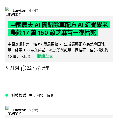
Lawton
4 小時
中國農夫 AI 開錯除草配方 AI 幻覺累老
農蝕 17 萬 150 畝芝麻苗一夜枯死
中國安徽滁州一名 67 歲農民按 AI 生成農藥配方為芝麻田除
草，結果 150 畝芝麻苗一夜之間與雜草一同枯死，估計損失約
閱讀全文
15 萬元人民幣...
164
22
分享
↗
科技娛樂
生活科技
玩具
Lawton
5 小時