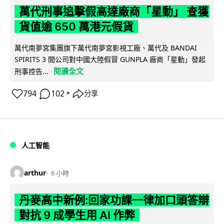
萬代刑事追擊假高達廠商「星動」 查獲
貨值逾 650 萬港元假貨
萬代南夢宮集團旗下萬代南夢宮影視工廠、萬代及 BANDAI
SPIRITS 3 間公司對中國大陸假冒 GUNPLA 廠商「星動」發起
閱讀全文
刑事控告...
794
102
分享
↗
人工智能
arthur
6 小時
丹麥高中新例:回家功課一律加口頭答辯
對抗 9 成學生用 AI 作弊