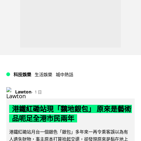
科技娛樂
生活娛樂
城中熱話
Lawton
1 日
港鐵紅磡站現「黐地銀包」 原來是藝術
品呃足全港市民兩年
港鐵紅磡站月台一個銀色「銀包」多年來一再令乘客誤以為有
人遺失財物，事主原本打算拾起交還，卻發現原來是黏在地上