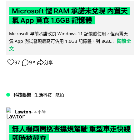
Microsoft 慳 RAM 承諾未兌現 內置天
氣 App 竟食 1.6GB 記憶體
Microsoft 早前承諾改良 Windows 11 記憶體使用，但內置天
閱讀全
氣 App 測試發現最高可佔用 1.6GB 記憶體，對 8GB...
文
97
9
分享
↗
科技娛樂
生活科技
航拍
Lawton
4 小時
無人機兩周巡查違規駕駛 重型車走快線
即時被截查