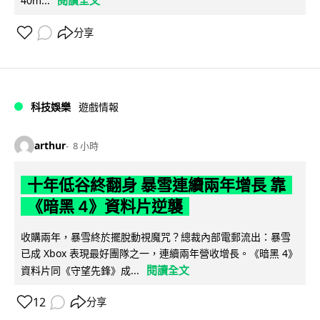
閱讀全文
40m...
分享
科技娛樂
遊戲情報
arthur
8 小時
十年低谷終翻身 暴雪連續兩年增長 靠
《暗黑 4》資料片逆襲
收購兩年，暴雪終於擺脫動視魔咒？總裁內部電郵流出：暴雪
已成 Xbox 表現最好團隊之一，連續兩年營收增長。《暗黑 4》
閱讀全文
資料片同《守望先鋒》成...
12
分享