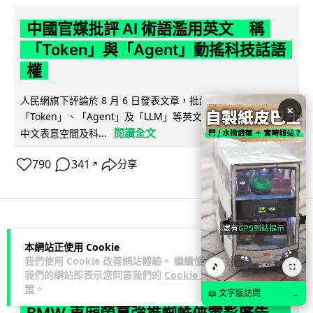
中國官媒批評 AI 術語濫用英文 稱
「Token」與「Agent」動搖科技話語
權
人民網旗下評論於 8 月 6 日發表文章，批評中國廣泛使用
×
「Token」、「Agent」及「LLM」等英文術語，認為做法侵蝕
閱讀全文
中文表意空間及科...
790
341
分享
↗
科技娛樂
生活科技
汽車科技
本網站正使用 Cookie
我們使用 Cookie 改善網站體驗。 繼續使用
🎵
⛶
藍骨
我們的網站即表示您同意我們的
Cookie 政
1 日
策
。
📖 文字版訪問
→
BMW 車廂熒幕強推蜘蛛俠電影廣告