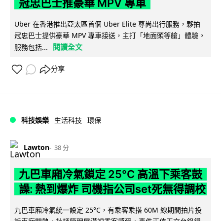
冠忠巴士推豪華 MPV 專車
Uber 在香港推出亞太區首個 Uber Elite 尊尚出行服務，夥拍
冠忠巴士提供豪華 MPV 專車接送，主打「地面頭等艙」體驗。
閱讀全文
服務包括...
分享
科技娛樂
生活科技
環保
Lawton
38 分
九巴車廂冷氣鎖定 25°C 高溫下乘客鼓
譟: 熱到爆炸 司機指公司set死無得調校
九巴車廂冷氣統一設定 25°C，有乘客乘搭 60M 線期間拍片投