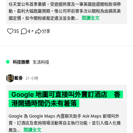
任天堂公布首季業績，受遊戲熱賣及一筆美國退還關稅款項帶
動，盈利大幅跑贏預期。惟公司早前曾多次以關稅為由調高美
閱讀全文
國定價，如今關稅被裁定違法並全數...
35
4
分享
↗
科技娛樂
生活科技
藍骨
21 小時
Google 地圖可直接叫外賣訂酒店 香
港開通時間仍未有着落
Google 為 Google Maps 內置聊天助手 Ask Maps 新增叫外
賣、訂酒店及查詢現場活動等自主執行功能，並引入個人化推
閱讀全文
薦及...