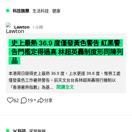
科技娛樂
生活科技
健康
Lawton
1 小時
史上最熱 36.9 度僅發黃色警告 紅黑警
告門檻定得過高 林超英轟制度形同陳列
品
本港周日錄得史上最熱 36.9 度，上水更達 39.8 度，惟勞工處
僅發黃色工作暑熱警告。前天文台台長林超英轟現行機制以
閱讀全文
「香港暑熱指數」為基...
62
19
分享
↗
3C科技
家居無線