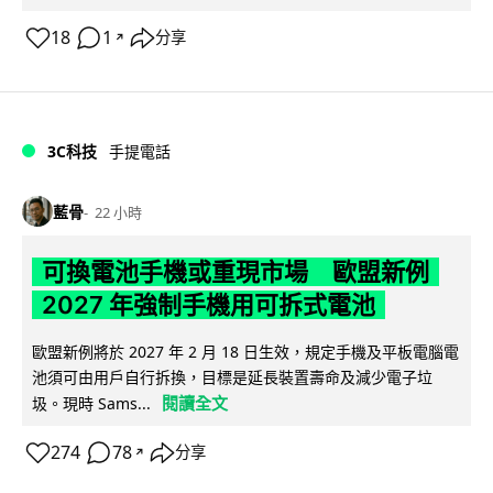
18
1
分享
↗
3C科技
手提電話
藍骨
22 小時
可換電池手機或重現市場 歐盟新例
2027 年強制手機用可拆式電池
歐盟新例將於 2027 年 2 月 18 日生效，規定手機及平板電腦電
池須可由用戶自行拆換，目標是延長裝置壽命及減少電子垃
閱讀全文
圾。現時 Sams...
274
78
分享
↗