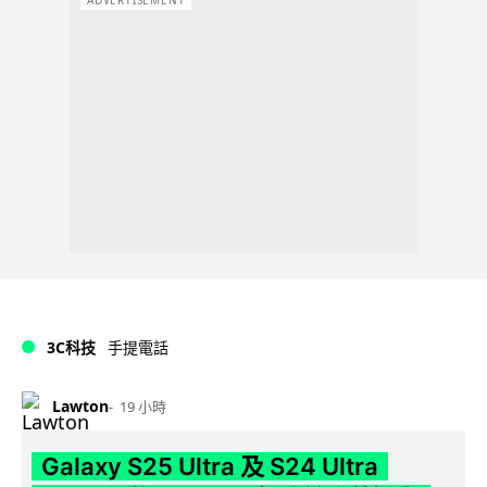
ADVERTISEMENT
3C科技
手提電話
Lawton
19 小時
Galaxy S25 Ultra 及 S24 Ultra