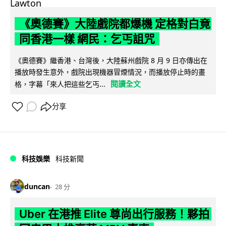
《奧德賽》大陸戲院都爆機 定格對白竟
同香港一樣 網民：乞丐詛咒
《奧德賽》繼香港、台灣後，大陸蘇州戲院 8 月 9 日亦傳出在
播放時發生意外，戲院出現機器冒煙情況，而播放停止時的畫
閱讀全文
格，字幕「來人把這些乞丐...
分享
科技娛樂
科技新聞
duncan
28 分
Uber 在港推 Elite 尊尚出行服務！夥拍