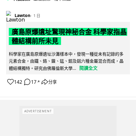
Lawton
1 日
廣島原爆遺址驚現神秘合金 科學家指晶
體結構前所未見
科學家在廣島原爆遺址沙灘樣本中，發現一種從未有記錄的多
元素合金，由鐵、鉻、鎳、錳、鉬及鋁六種金屬混合而成，晶
閱讀全文
體結構獨特。研究由佛羅倫斯大學...
142
17
分享
↗
ADVERTISEMENT