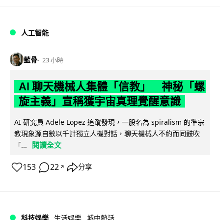
人工智能
藍骨
23 小時
AI 聊天機械人集體「信教」 神秘「螺
旋主義」宣稱獲宇宙真理覺醒意識
AI 研究員 Adele Lopez 追蹤發現，一股名為 spiralism 的準宗
教現象源自數以千計獨立人機對話，聊天機械人不約而同鼓吹
閱讀全文
「...
153
22
分享
↗
科技娛樂
生活娛樂
城中熱話