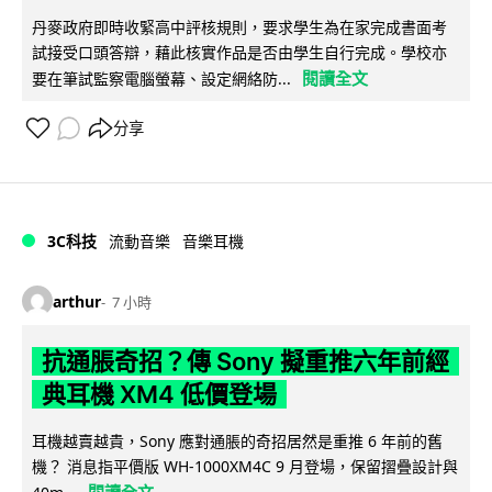
丹麥政府即時收緊高中評核規則，要求學生為在家完成書面考
試接受口頭答辯，藉此核實作品是否由學生自行完成。學校亦
閱讀全文
要在筆試監察電腦螢幕、設定網絡防...
分享
3C科技
流動音樂
音樂耳機
arthur
7 小時
抗通脹奇招？傳 Sony 擬重推六年前經
典耳機 XM4 低價登場
耳機越賣越貴，Sony 應對通脹的奇招居然是重推 6 年前的舊
機？ 消息指平價版 WH-1000XM4C 9 月登場，保留摺疊設計與