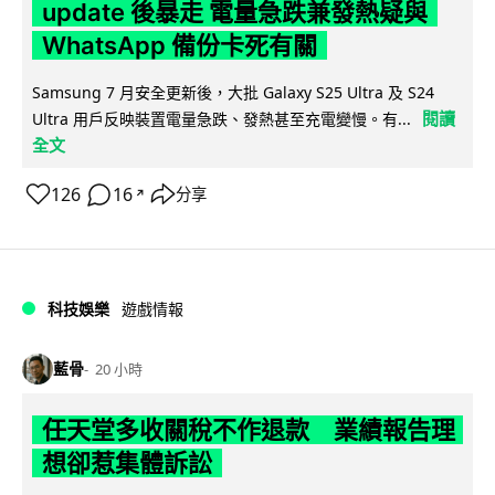
update 後暴走 電量急跌兼發熱疑與
WhatsApp 備份卡死有關
Samsung 7 月安全更新後，大批 Galaxy S25 Ultra 及 S24
閱讀
Ultra 用戶反映裝置電量急跌、發熱甚至充電變慢。有...
全文
126
16
分享
↗
科技娛樂
遊戲情報
藍骨
20 小時
任天堂多收關稅不作退款 業績報告理
想卻惹集體訴訟