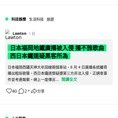
科技娛樂
生活科技
旅遊
Lawton
1 日
日本福岡地鐵廣播被入侵 播不雅歌曲
西日本鐵道疑黑客所為
日本福岡西鐵天神大牟田線兩個車站，8 月 4 日廣播系統離奇
播出粗俗歌聲，西日本鐵道懷疑遭第三方非法入侵，正調查事
閱讀全文
件並考慮報案。網上一度傳言...
40
2
分享
↗