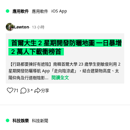
iOS App
應用軟件
應用軟件
Lawton
13 小時
首爾大生 2 星期開發防曬地圖 一日暴增
2 萬人下載衝榜首
【行路都要揀好有遮陰】南韓首爾大學 23 歲學生劉敏俊利用 2
星期開發防曬導航 App「走向陰涼處」，結合建築物高度、太
閱讀全文
陽仰角及行道樹陰影...
71
3
分享
↗
科技娛樂
科技新聞