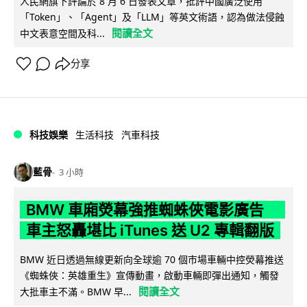
人民網旗下評論於 8 月 6 日發表文章，批評中國廣泛使用
「Token」、「Agent」及「LLM」等英文術語，認為做法侵蝕
閱讀全文
中文表意空間及科...
分享
科技娛樂
生活科技
汽車科技
藍骨
3 小時
BMW 車廂熒幕強推蜘蛛俠電影廣告
車主怒轟堪比 iTunes 送 U2 專輯翻版
BMW 近日透過無線更新向全球逾 70 個市場車輛中控熒幕推送
《蜘蛛俠：英雄重生》宣傳動畫，啟動車輛即彈出通知，觸發
閱讀全文
大批車主不滿。BMW 早...