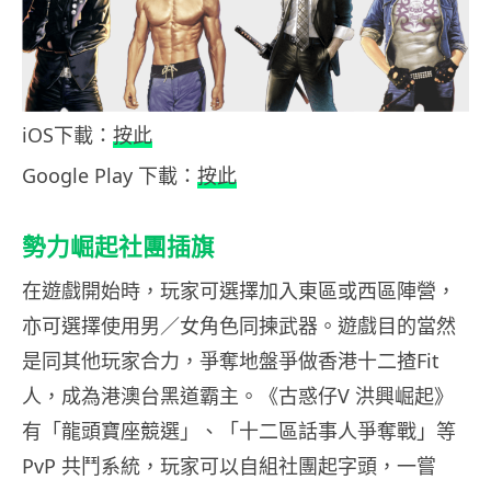
iOS下載：
按此
Google Play 下載：
按此
勢力崛起社團插旗
在遊戲開始時，玩家可選擇加入東區或西區陣營，
亦可選擇使用男／女角色同揀武器。遊戲目的當然
是同其他玩家合力，爭奪地盤爭做香港十二揸Fit
人，成為港澳台黑道霸主。《古惑仔V 洪興崛起》
有「龍頭寶座競選」、「十二區話事人爭奪戰」等
PvP 共鬥系統，玩家可以自組社團起字頭，一嘗