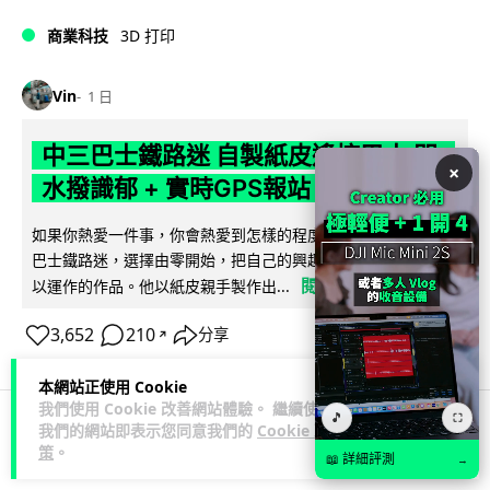
商業科技
3D 打印
Vin
1 日
中三巴士鐵路迷 自製紙皮遙控巴士 門,
×
水撥識郁 + 實時GPS報站
如果你熱愛一件事，你會熱愛到怎樣的程度？一位就讀中三的
巴士鐵路迷，選擇由零開始，把自己的興趣一步步變成真正可
閱讀全文
以運作的作品。他以紙皮親手製作出...
3,652
210
分享
↗
本網站正使用 Cookie
我們使用 Cookie 改善網站體驗。 繼續使用
🎵
⛶
我們的網站即表示您同意我們的
Cookie 政
科技娛樂
生活娛樂
城中熱話
策
。
📖 詳細評測
→