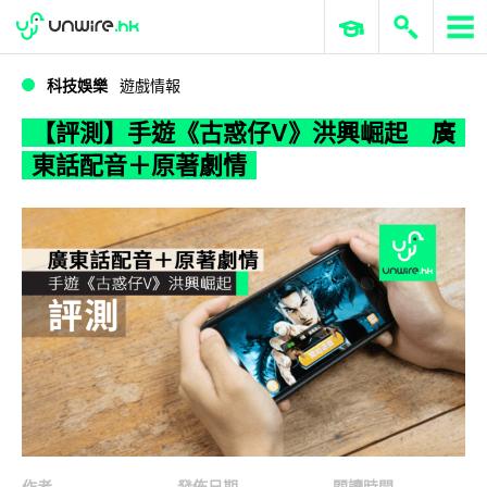
WWDC 2026
GenAI 與雲端科技專區
ERP 與商業 AI
【評測】手遊《古惑仔V》洪興崛起 廣東話配音＋原著劇情
科技娛樂
遊戲情報
【評測】手遊《古惑仔V》洪興崛起 廣
東話配音＋原著劇情
作者
發佈日期
閱讀時間