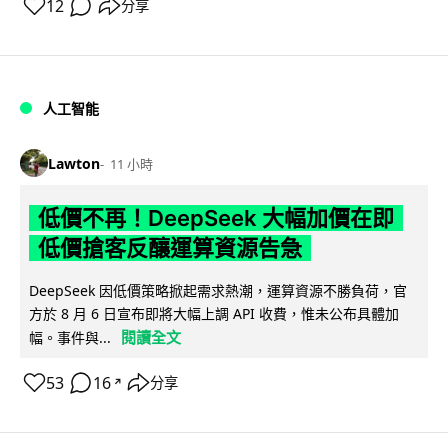
12
分享
人工智能
Lawton
11 小時
低價不再！DeepSeek 大幅加價在即
低價搶客反釀運算資源告急
DeepSeek 因低價策略掀起需求熱潮，運算資源不勝負荷，官
方於 8 月 6 日宣布即將大幅上調 API 收費，惟未公布具體加
閱讀全文
幅。事件與...
53
16
分享
↗