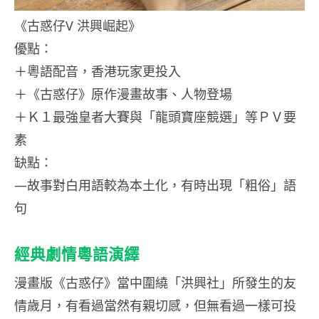
《古惑仔V 洪興崛起》
優點：
＋粵語配音，香港玩家更投入
＋《古惑仔》原作漫畫故事、人物登場
＋Ｋ１最強皇者大賽與「龍頭寶座競選」等ＰＶ要
素
缺點：
—故事對白用語較為本土化，有時出現「粗俗」語
句
經典劇情粵語演繹
漫畫版《古惑仔》當中圍繞「洪興社」所發生的友
情歲月，有看過當然有親切感，但無看過一樣可投