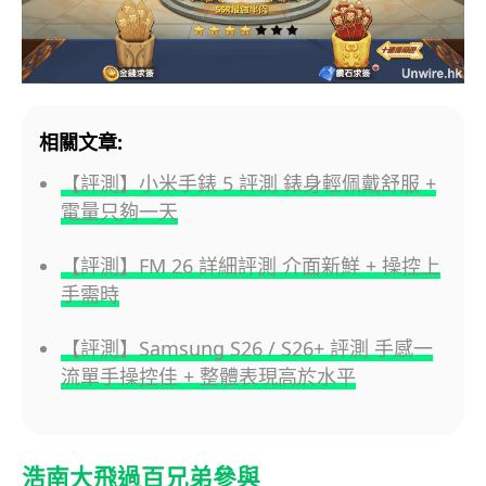
相關文章:
【評測】小米手錶 5 評測 錶身輕佩戴舒服 +
電量只夠一天
【評測】FM 26 詳細評測 介面新鮮 + 操控上
手需時
【評測】Samsung S26 / S26+ 評測 手感一
流單手操控佳 + 整體表現高於水平
浩南大飛過百兄弟參與