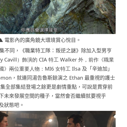
▲ 電影內的廣角鏡大環境
賞心悅目。
5 集不同，《職業特工隊：叛逆之謎》除加入型男亨
ry Cavill）飾演的 CIA 特工 Walker 外，前作《職業
國》兩位重要人物：MI6 女特工
Ilsa 及「辛迪加」
lomon，就連同湯告魯斯餘演之 Ethan 最重視的護士
，在今集全部集結登場之餘更是劇情重點，可說是貫穿前
下未來發展空間的種子，當然會否繼續就要視乎
及狀態吧。