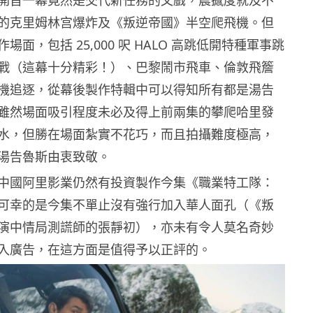
的克里姆林宫爆炸及《叛逆帝國》半空爬飛機。但
場面，包括 25,000 呎 HALO 高跳低開特種軍事跳
戰（這幕十分精彩！）、巴黎鬧市飛車、倫敦飛簷
機追逐，從幕後製作特輯中可以得知所有都是湯告
雖然場面吸引程度未必及得上前兩集的攀爬哈里發
水，但勝在場面紮實不花巧，而且拍攝難度極高，
湯告魯斯由衷致敬。
中國阿里影業仍然有投資製作今集《職業特工隊：
可幸的是今集不單止沒有強行加入華人面孔（《叛
演中情局測謊師的張靜初），亦未有令人莫名奇妙
入廣告，在這方面是值得予以正評的。