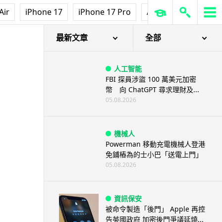
Air
iPhone 17
iPhone 17 Pro
AirPods Pro 3
Ap
最新文章
全部
人工智能
FBI 探員涉盜 100 萬美元加密
幣 向 ChatGPT 尋求理財及...
05.08.2026
機械人
Powerman 移動充電機械人登港
免鋪樁為的士小巴「送電上門」
05.08.2026
資訊保安
被命令製造「後門」 Apple 再控
告英國政府 加密後門爭議延燒...