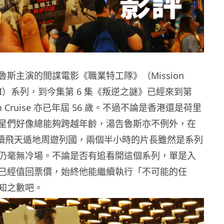
斯主演的間諜電影《職業特工隊》（Mission
e，MI）系列，到今集第 6 集《叛逆之謎》已經來到第
m Cruise 亦已年屆 56 歲。不過不論是香港還是荷里
星們好像總能夠跨越年齡，湯告魯斯亦不例外，在
繼續飛天遁地周遊列國，兩個半小時的片長雖然是系列
仍毫無冷場。不論是否有追看開這個系列，單是入
已經值回票價，始終他能繼續執行「不可能的任
知之數吧。