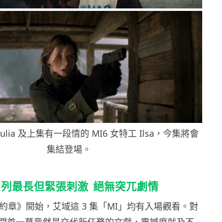
 Julia 及上集有一段情的 MI6 女特工 Ilsa，今集將會
集結登場。
列最長但緊張刺激 絕無突兀劇情
影約章》開始，艾域這 3 集「MI」均有入場觀看。對
開首一幕竟然是交代新任務的文戲，震撼度就及不