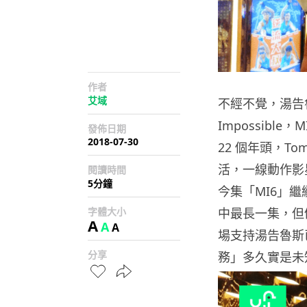
作者
艾域
不經不覺，湯告魯
Impossibl
發佈日期
2018-07-30
22 個年頭，To
活，一線動作影
閱讀時間
5分鐘
今集「MI6」
字體大小
中最長一集，但
A
A
A
場支持湯告魯斯
分享
務」多久實是未