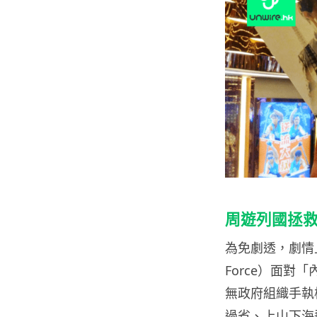
周遊列國拯救
為免劇透，劇情上就一
Force）面對
無政府組織手執
過省、上山下海