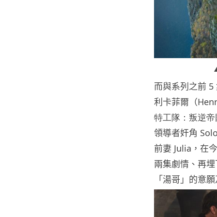
而與系列之前 
利卡菲爾（
Hen
特工隊：叛逆帝
領導者奸角 So
前妻 Julia
兩集劇情、再埋
「湯哥」的意願