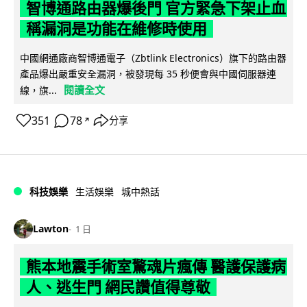
智博通路由器爆後門 官方緊急下架止血
稱漏洞是功能在維修時使用
中國網通廠商智博通電子（Zbtlink Electronics）旗下的路由器
產品爆出嚴重安全漏洞，被發現每 35 秒便會與中國伺服器連
閱讀全文
線，旗...
351
78
分享
↗
科技娛樂
生活娛樂
城中熱話
Lawton
1 日
熊本地震手術室驚魂片瘋傳 醫護保護病
人、逃生門 網民讚值得尊敬