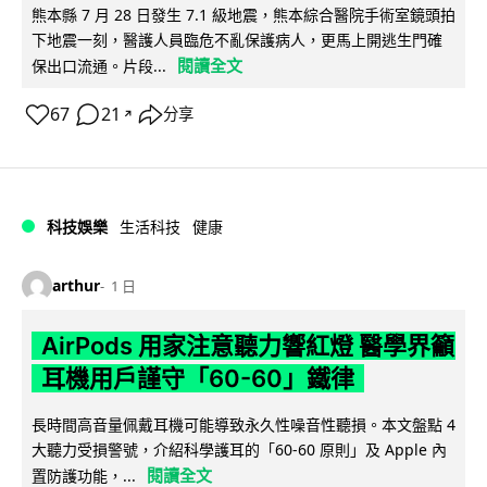
熊本縣 7 月 28 日發生 7.1 級地震，熊本綜合醫院手術室鏡頭拍
下地震一刻，醫護人員臨危不亂保護病人，更馬上開逃生門確
閱讀全文
保出口流通。片段...
67
21
分享
↗
科技娛樂
生活科技
健康
arthur
1 日
AirPods 用家注意聽力響紅燈 醫學界籲
耳機用戶謹守「60-60」鐵律
長時間高音量佩戴耳機可能導致永久性噪音性聽損。本文盤點 4
大聽力受損警號，介紹科學護耳的「60-60 原則」及 Apple 內
閱讀全文
置防護功能，...