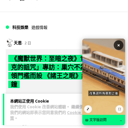
科技娛樂
遊戲情報
天恩
2 日
×
《魔獸世界：至暗之夜》12.1 「烏拉特
克的詛咒」專訪：巢穴不為提高世界首
領門檻而設 《諸王之眠》縮短約 10 分
鐘
《魔獸世界：至暗之夜》版本更新 12.1「烏拉特克的詛咒」將
本網站正使用 Cookie
於 8 月 13 日正式上線，帶來全新區域「盤蛇島」、地城「毒牙
我們使用 Cookie 改善網站體驗。 繼續使用
🎵
閱讀全文
祭壇」、新型態世...
⛶
我們的網站即表示您同意我們的
Cookie 政
策
。
📖 文字版訪問
→
116
分享