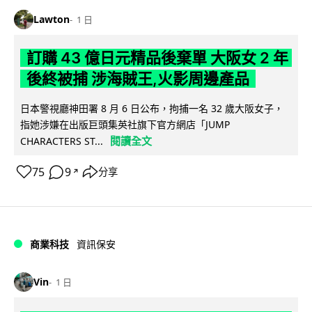
Lawton
1 日
訂購 43 億日元精品後棄單 大阪女 2 年
後終被捕 涉海賊王,火影周邊產品
日本警視廳神田署 8 月 6 日公布，拘捕一名 32 歲大阪女子，
指她涉嫌在出版巨頭集英社旗下官方網店「JUMP
閱讀全文
CHARACTERS ST...
75
9
分享
↗
商業科技
資訊保安
Vin
1 日