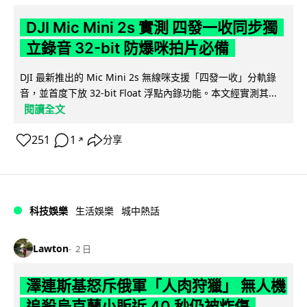
DJI Mic Mini 2s 實測 四發一收同步獨
立錄音 32-bit 防爆咪拍片必備
DJI 最新推出的 Mic Mini 2s 無線咪支援「四發一收」分軌錄
音，並首度下放 32-bit Float 浮點內錄功能。本文經實測其...
閱讀全文
251
1
分享
↗
科技娛樂
生活娛樂
城中熱話
Lawton
2 日
澤連斯基怒斥俄軍「人肉狩獵」 無人機
追殺烏克蘭小販近 40 秒仍被炸傷