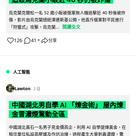
烏克蘭克爾松一名 52 歲小販被俄軍無人機追擊近 40 秒後被炸
傷，影片由烏克蘭總統澤連斯基公開。他直斥俄軍對平民進行
閱讀全文
「狩獵式」攻擊，烏克蘭...
126
41
分享
↗
人工智能
Lawton
2 日
中國湖北男自學 AI 「煉金術」 屋內煉
金冒濃煙驚動全區
中國湖北黃石一名男子見金價高企，利用 AI 自學提煉黃金，在
租住單位私設高壓爐及作坊冶煉，過程產生大量刺鼻濃煙，驚