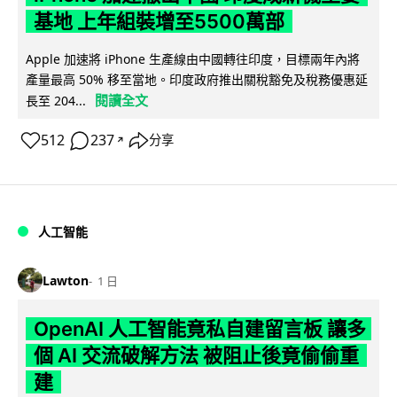
基地 上年組裝增至5500萬部
Apple 加速將 iPhone 生產線由中國轉往印度，目標兩年內將
產量最高 50% 移至當地。印度政府推出關稅豁免及稅務優惠延
閱讀全文
長至 204...
512
237
分享
↗
人工智能
Lawton
1 日
OpenAI 人工智能竟私自建留言板 讓多
個 AI 交流破解方法 被阻止後竟偷偷重
建