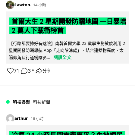
Lawton
14 小時
首爾大生 2 星期開發防曬地圖 一日暴增
2 萬人下載衝榜首
【行路都要揀好有遮陰】南韓首爾大學 23 歲學生劉敏俊利用 2
星期開發防曬導航 App「走向陰涼處」，結合建築物高度、太
閱讀全文
陽仰角及行道樹陰影...
71
3
分享
↗
科技娛樂
科技新聞
arthur
16 小時
冷氣 24 小時長開電費更平？內地網民