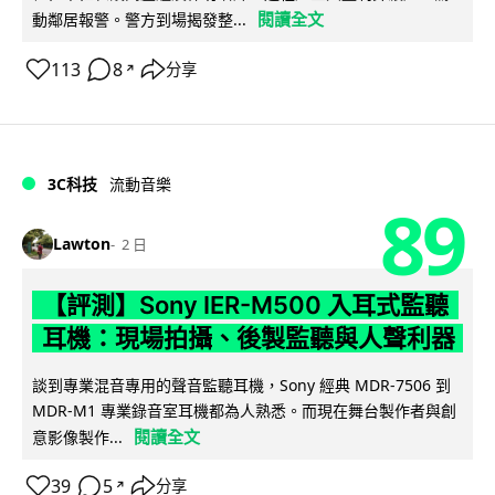
閱讀全文
動鄰居報警。警方到場揭發整...
113
8
分享
↗
3C科技
流動音樂
89
Lawton
2 日
【評測】Sony IER-M500 入耳式監聽
耳機：現場拍攝、後製監聽與人聲利器
談到專業混音專用的聲音監聽耳機，Sony 經典 MDR-7506 到
MDR-M1 專業錄音室耳機都為人熟悉。而現在舞台製作者與創
閱讀全文
意影像製作...
39
5
分享
↗