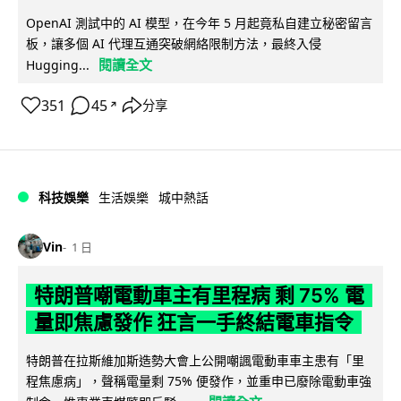
OpenAI 測試中的 AI 模型，在今年 5 月起竟私自建立秘密留言
板，讓多個 AI 代理互通突破網絡限制方法，最終入侵
閱讀全文
Hugging...
351
45
分享
↗
科技娛樂
生活娛樂
城中熱話
Vin
1 日
特朗普嘲電動車主有里程病 剩 75% 電
量即焦慮發作 狂言一手終結電車指令
特朗普在拉斯維加斯造勢大會上公開嘲諷電動車車主患有「里
程焦慮病」，聲稱電量剩 75% 便發作，並重申已廢除電動車強