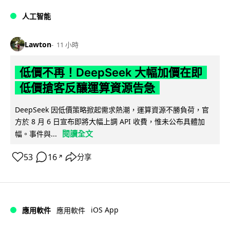
人工智能
Lawton
11 小時
低價不再！DeepSeek 大幅加價在即
低價搶客反釀運算資源告急
DeepSeek 因低價策略掀起需求熱潮，運算資源不勝負荷，官
方於 8 月 6 日宣布即將大幅上調 API 收費，惟未公布具體加
閱讀全文
幅。事件與...
53
16
分享
↗
iOS App
應用軟件
應用軟件