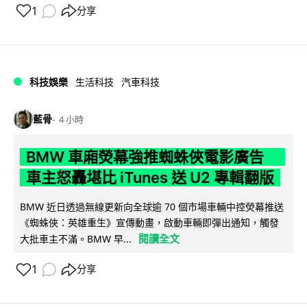
1
分享
科技娛樂
生活科技
汽車科技
藍骨
4 小時
BMW 車廂熒幕強推蜘蛛俠電影廣告
車主怒轟堪比 iTunes 送 U2 專輯翻版
BMW 近日透過無線更新向全球逾 70 個市場車輛中控熒幕推送
《蜘蛛俠：英雄重生》宣傳動畫，啟動車輛即彈出通知，觸發
閱讀全文
大批車主不滿。BMW 早...
1
分享