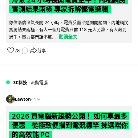
實測結果兩極 專家拆解慳電邏輯
你信唔信冷氣長開 24 小時，電費反而平過開開關關？內地網民
實測結果兩極，有人一個月電費只需 118 元人民幣，有人飆到
閱讀全文
過千。電力部門話不能...
28
分享
3C科技
流動電腦
Lawton
1 日
2026 買電腦新趨勢公開！ 如何享最多
優惠 從極致便攜到電競標竿 揀選啱你
的高效能 PC