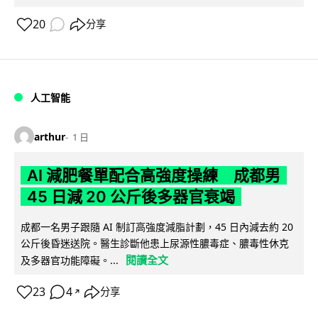
20
分享
人工智能
arthur
1 日
AI 減肥餐單配合高強度操練 成都男
45 日減 20 公斤後多器官衰竭
成都一名男子跟隨 AI 制訂高強度減脂計劃，45 日內減去約 20
公斤後昏迷送院。醫生診斷他患上尿源性膿毒症、膿毒性休克
閱讀全文
及多器官功能障礙。...
23
4
分享
↗