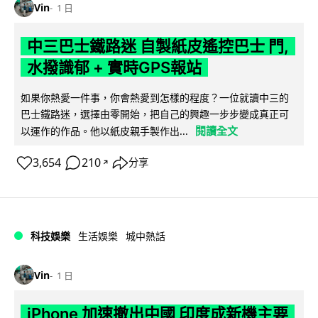
Vin
1 日
中三巴士鐵路迷 自製紙皮遙控巴士 門,
水撥識郁 + 實時GPS報站
如果你熱愛一件事，你會熱愛到怎樣的程度？一位就讀中三的
巴士鐵路迷，選擇由零開始，把自己的興趣一步步變成真正可
閱讀全文
以運作的作品。他以紙皮親手製作出...
3,654
210
分享
↗
科技娛樂
生活娛樂
城中熱話
Vin
1 日
iPhone 加速撤出中國 印度成新機主要