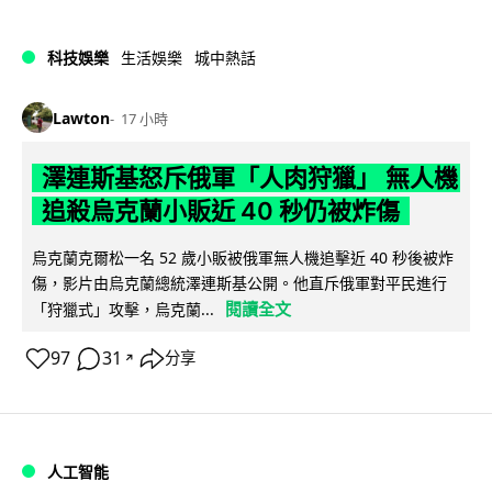
科技娛樂
生活娛樂
城中熱話
Lawton
17 小時
澤連斯基怒斥俄軍「人肉狩獵」 無人機
追殺烏克蘭小販近 40 秒仍被炸傷
烏克蘭克爾松一名 52 歲小販被俄軍無人機追擊近 40 秒後被炸
傷，影片由烏克蘭總統澤連斯基公開。他直斥俄軍對平民進行
閱讀全文
「狩獵式」攻擊，烏克蘭...
97
31
分享
↗
人工智能