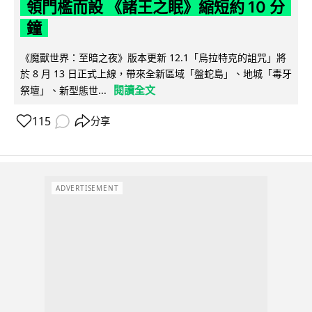
領門檻而設 《諸王之眠》縮短約 10 分
鐘
《魔獸世界：至暗之夜》版本更新 12.1「烏拉特克的詛咒」將
於 8 月 13 日正式上線，帶來全新區域「盤蛇島」、地城「毒牙
閱讀全文
祭壇」、新型態世...
115
分享
ADVERTISEMENT