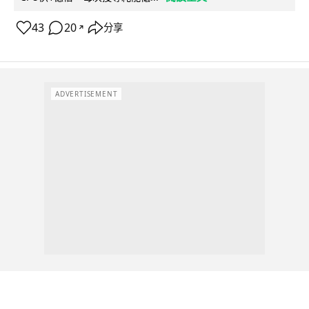
43
20
分享
↗
ADVERTISEMENT