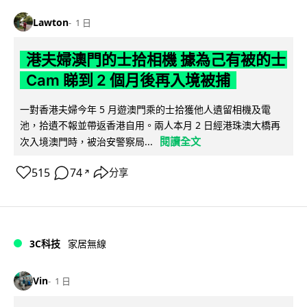
Lawton
1 日
港夫婦澳門的士拾相機 據為己有被的士
Cam 睇到 2 個月後再入境被捕
一對香港夫婦今年 5 月遊澳門乘的士拾獲他人遺留相機及電
池，拾遺不報並帶返香港自用。兩人本月 2 日經港珠澳大橋再
閱讀全文
次入境澳門時，被治安警察局...
515
74
分享
↗
3C科技
家居無線
Vin
1 日