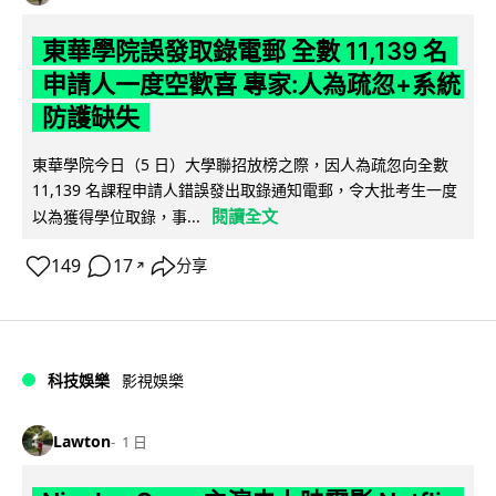
東華學院誤發取錄電郵 全數 11,139 名
申請人一度空歡喜 專家:人為疏忽+系統
防護缺失
東華學院今日（5 日）大學聯招放榜之際，因人為疏忽向全數
11,139 名課程申請人錯誤發出取錄通知電郵，令大批考生一度
閱讀全文
以為獲得學位取錄，事...
149
17
分享
↗
科技娛樂
影視娛樂
Lawton
1 日