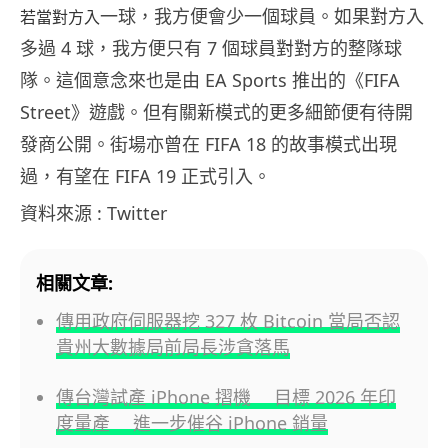
一球，我方便會少一個球員。如果對方入
若當對方入
多過 4 球，我方便只有 7 個球員對對方的整隊球
隊。這個意念來也是由 EA Sports 推出的《FIFA
Street》遊戲。但有關新模式的更多細節便有待開
發商公開。街場亦曾在 FIFA 18 的故事模式出現
過，有望在 FIFA 19 正式引入。
資料來源 : Twitter
相關文章:
傳用政府伺服器挖 327 枚 Bitcoin 當局否認
貴州大數據局前局長涉貪落馬
傳台灣試產 iPhone 摺機 目標 2026 年印
度量產 進一步催谷 iPhone 銷量