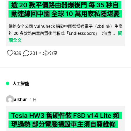
逾 20 款平價路由器爆後門 每 35 秒自
動連線回中國 全球 10 萬用家私隱堪憂
網絡安全公司 VulnCheck 揭發中國智博通電子（Zbtlink）生產
閱
的 20 多款路由器內置後門程式「Endlessdoors」（無盡...
讀全文
939
201
分享
↗
人工智能
arthur
1 日
Tesla HW3 舊硬件裝 FSD v14 Lite 頻
現過熱 部分電腦損毀車主須自費維修