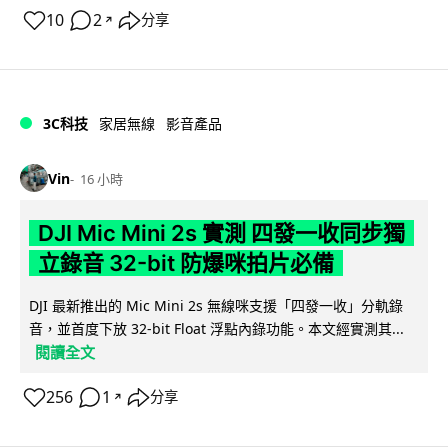
10
2
分享
↗
3C科技
家居無線
影音產品
Vin
16 小時
DJI Mic Mini 2s 實測 四發一收同步獨
立錄音 32-bit 防爆咪拍片必備
DJI 最新推出的 Mic Mini 2s 無線咪支援「四發一收」分軌錄
音，並首度下放 32-bit Float 浮點內錄功能。本文經實測其...
閱讀全文
256
1
分享
↗