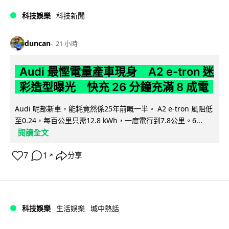
科技娛樂
科技新聞
duncan
21 小時
Audi 最慳電量產車現身 A2 e-tron 迷
彩造型曝光 快充 26 分鐘充滿 8 成電
Audi 呢部新車，能耗竟然係25年前嘅一半。 A2 e-tron 風阻低
至0.24，每百公里只需12.8 kWh，一度電行到7.8公里。6...
閱讀全文
7
1
分享
↗
科技娛樂
生活娛樂
城中熱話