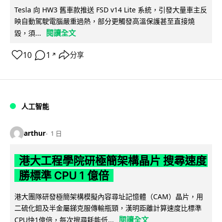
Tesla 向 HW3 舊車款推送 FSD v14 Lite 系統，引發大量車主反
映自動駕駛電腦嚴重過熱，部分更觸發高溫保護甚至直接燒
閱讀全文
毀，須...
10
1
分享
↗
人工智能
arthur
1 日
港大工程學院研極簡架構晶片 搜尋速度
勝標準 CPU 1 億倍
港大團隊研發極簡架構模擬內容尋址記憶體（CAM）晶片，用
二硫化鉬及半金屬銻克服傳輸瓶頸，漢明距離計算速度比標準
閱讀全文
CPU快1億倍，每次搜尋耗能低...