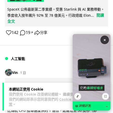
SpaceX 公佈最新第二季業績，受惠 Starlink 與 AI 業務帶動，
閱讀
季度收入按年飆升 92% 至 78 億美元。行政總裁 Elon...
全文
142
19
分享
↗
×
人工智能
Vin
1 日
港大研原子級新晶片 AI 搜尋速度提升
本網站正使用 Cookie
一億倍 手機人臉識別免上雲端
我們使用 Cookie 改善網站體驗。 繼續使用
🎵
⛶
我們的網站即表示您同意我們的
Cookie 政
策
。
香港大學團隊成功研發原子級厚度的「模擬存內搜尋」晶片，
📖 詳細評測
→
比傳統 CPU 搜尋速度快約 1 億倍，延遲低至 36 皮秒（即