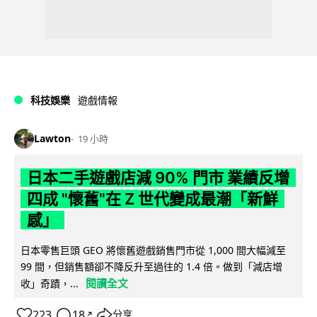
科技娛樂
遊戲情報
Lawton
19 小時
日本二手遊戲店減 90% 門市 業績反增
四成 "懷舊"在 Z 世代變成最潮「新鮮
感」
日本零售巨頭 GEO 將懷舊遊戲銷售門市從 1,000 間大幅減至
99 間，但銷售額卻不降反升至過往的 1.4 倍。做到「減店增
閱讀全文
收」奇蹟，...
223
18
分享
↗