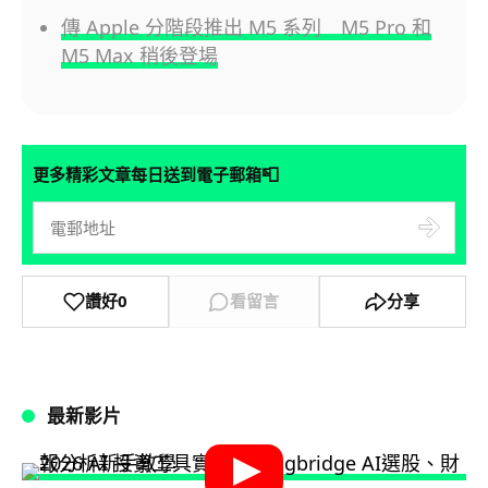
傳 Apple 分階段推出 M5 系列 M5 Pro 和
M5 Max 稍後登場
📮
更多精彩文章每日送到電子郵箱
讚好
0
看留言
分享
最新影片