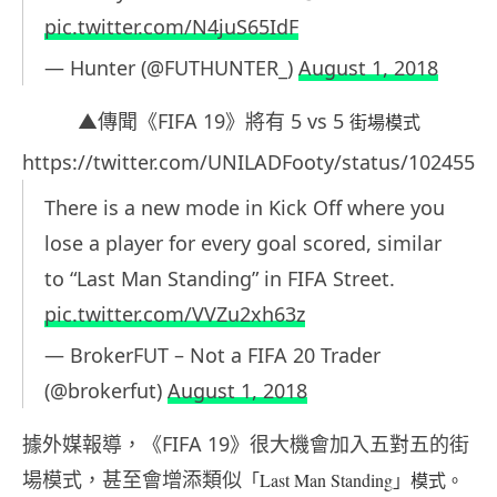
pic.twitter.com/N4juS65IdF
— Hunter (@FUTHUNTER_)
August 1, 2018
▲傳聞《FIFA 19》將有 5 vs 5
街場模式
https://twitter.com/UNILADFooty/status/1024550
There is a new mode in Kick Off where you
lose a player for every goal scored, similar
to “Last Man Standing” in FIFA Street.
pic.twitter.com/VVZu2xh63z
— BrokerFUT – Not a FIFA 20 Trader
(@brokerfut)
August 1, 2018
據外媒報導，《FIFA 19》很大機會加入五對五的街
場模式，甚至會增添類似
「Last Man Standing」模式。