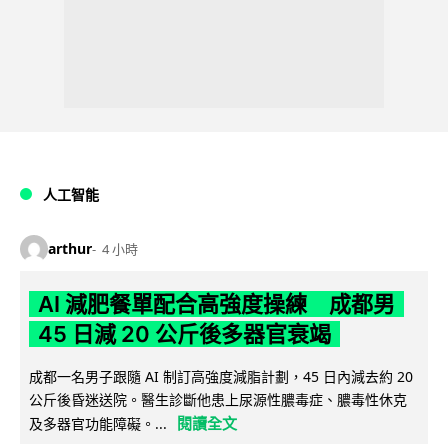
人工智能
arthur
4 小時
AI 減肥餐單配合高強度操練 成都男
45 日減 20 公斤後多器官衰竭
成都一名男子跟隨 AI 制訂高強度減脂計劃，45 日內減去約 20
公斤後昏迷送院。醫生診斷他患上尿源性膿毒症、膿毒性休克
閱讀全文
及多器官功能障礙。...