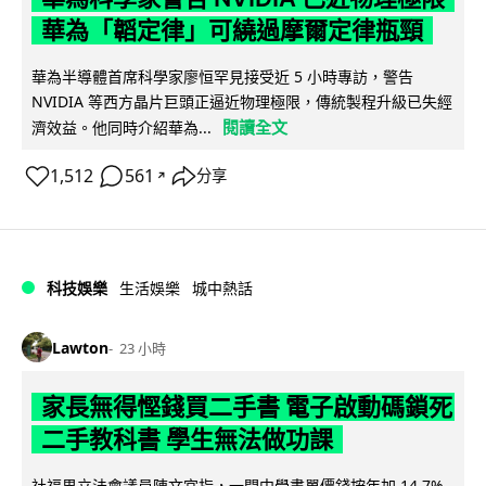
華為「韜定律」可繞過摩爾定律瓶頸
華為半導體首席科學家廖恒罕見接受近 5 小時專訪，警告
NVIDIA 等西方晶片巨頭正逼近物理極限，傳統製程升級已失經
閱讀全文
濟效益。他同時介紹華為...
1,512
561
分享
↗
科技娛樂
生活娛樂
城中熱話
Lawton
23 小時
家長無得慳錢買二手書 電子啟動碼鎖死
二手教科書 學生無法做功課
社福界立法會議員陳文宜指，一間中學書單價錢按年加 14.7%