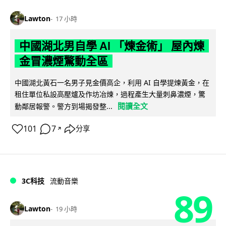
Lawton
17 小時
中國湖北男自學 AI 「煉金術」 屋內煉
金冒濃煙驚動全區
中國湖北黃石一名男子見金價高企，利用 AI 自學提煉黃金，在
租住單位私設高壓爐及作坊冶煉，過程產生大量刺鼻濃煙，驚
閱讀全文
動鄰居報警。警方到場揭發整...
101
7
分享
↗
3C科技
流動音樂
89
Lawton
19 小時