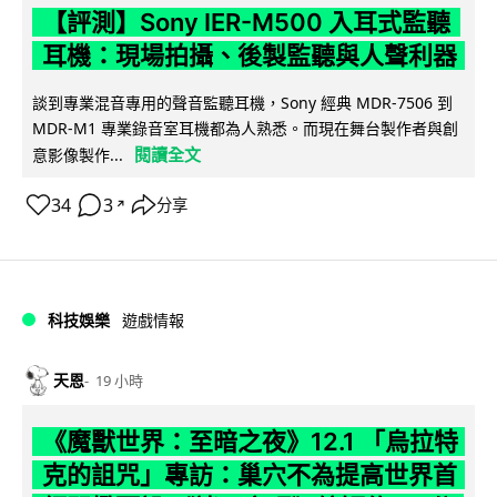
【評測】Sony IER-M500 入耳式監聽
耳機：現場拍攝、後製監聽與人聲利器
談到專業混音專用的聲音監聽耳機，Sony 經典 MDR-7506 到
MDR-M1 專業錄音室耳機都為人熟悉。而現在舞台製作者與創
閱讀全文
意影像製作...
34
3
分享
↗
科技娛樂
遊戲情報
天恩
19 小時
《魔獸世界：至暗之夜》12.1 「烏拉特
克的詛咒」專訪：巢穴不為提高世界首