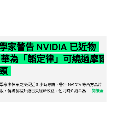
家警告 NVIDIA 已近物
 華為「韜定律」可繞過摩爾
頸
家廖恒罕見接受近 5 小時專訪，警告 NVIDIA 等西方晶片
限，傳統製程升級已失經濟效益。他同時介紹華為...
閱讀全