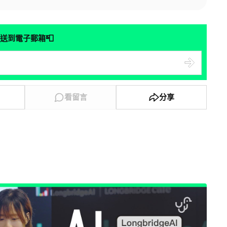
📮
送到電子郵箱
看留言
分享