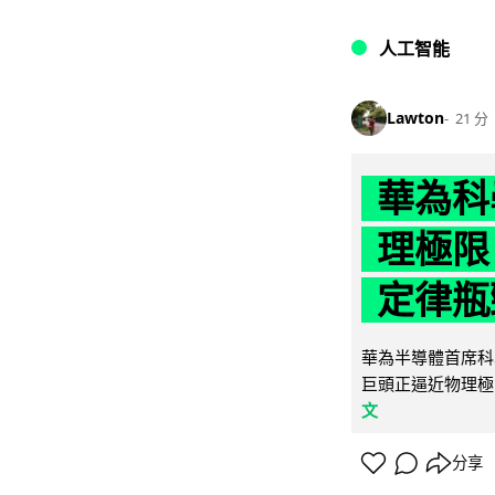
人工智能
Lawton
21 分
華為科學
理極限
定律瓶
華為半導體首席科學
巨頭正逼近物理極
文
分享