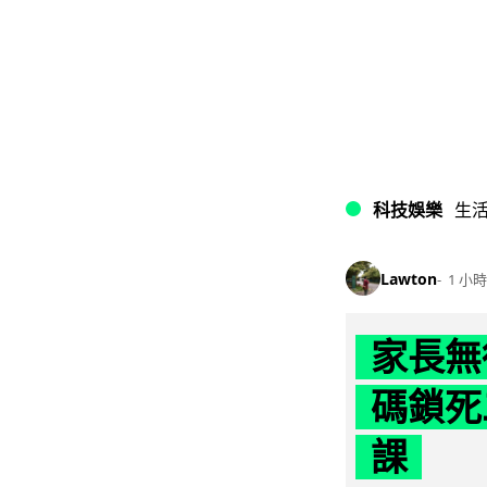
科技娛樂
生
Lawton
1 小時
家長無
碼鎖死
課