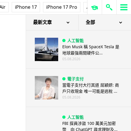
Air
iPhone 17
iPhone 17 Pro
AirPods Pro 3
Ap
最新文章
全部
人工智能
Elon Musk 稱 SpaceX Tesla 是
地球最強兩間硬件公...
05.08.2026
電子支付
當電子支付大行其道 屈穎妍: 商
戶只收現金 唯一可能是逃稅 ...
05.08.2026
人工智能
FBI 探員涉盜 100 萬美元加密
幣 向 ChatGPT 尋求理財及...