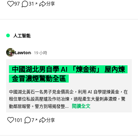
97
31
分享
↗
人工智能
Lawton
19 小時
中國湖北男自學 AI 「煉金術」 屋內煉
金冒濃煙驚動全區
中國湖北黃石一名男子見金價高企，利用 AI 自學提煉黃金，在
租住單位私設高壓爐及作坊冶煉，過程產生大量刺鼻濃煙，驚
閱讀全文
動鄰居報警。警方到場揭發整...
101
7
分享
↗