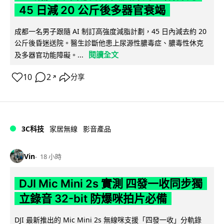
45 日減 20 公斤後多器官衰竭
成都一名男子跟隨 AI 制訂高強度減脂計劃，45 日內減去約 20
公斤後昏迷送院。醫生診斷他患上尿源性膿毒症、膿毒性休克
閱讀全文
及多器官功能障礙。...
10
2
分享
↗
3C科技
家居無線
影音產品
Vin
18 小時
DJI Mic Mini 2s 實測 四發一收同步獨
立錄音 32-bit 防爆咪拍片必備
DJI 最新推出的 Mic Mini 2s 無線咪支援「四發一收」分軌錄