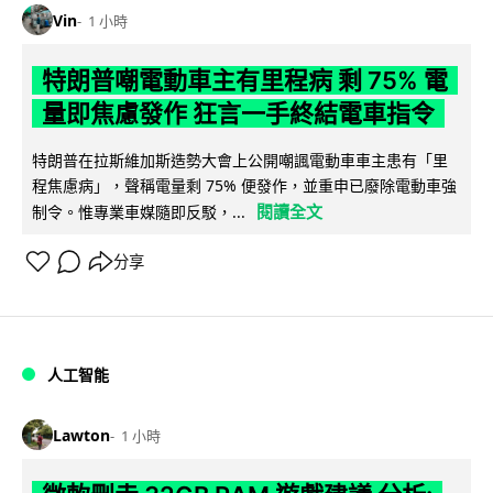
Vin
1 小時
特朗普嘲電動車主有里程病 剩 75% 電
量即焦慮發作 狂言一手終結電車指令
特朗普在拉斯維加斯造勢大會上公開嘲諷電動車車主患有「里
程焦慮病」，聲稱電量剩 75% 便發作，並重申已廢除電動車強
閱讀全文
制令。惟專業車媒隨即反駁，...
分享
人工智能
Lawton
1 小時