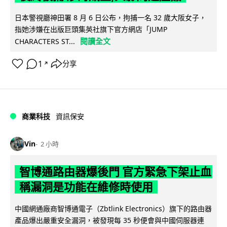
日本警視廳神田署 8 月 6 日公布，拘捕一名 32 歲大阪女子，
指她涉嫌在出版巨頭集英社旗下官方網店「JUMP
閱讀全文
CHARACTERS ST...
1
分享
↗
商業科技
資訊保安
Vin
2 小時
智博通路由器爆後門 官方緊急下架止血
稱漏洞是功能在維修時使用
中國網通廠商智博通電子（Zbtlink Electronics）旗下的路由器
產品爆出嚴重安全漏洞，被發現每 35 秒便會與中國伺服器連