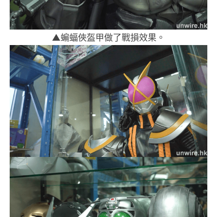
▲蝙蝠俠盔甲做了戰損效果。