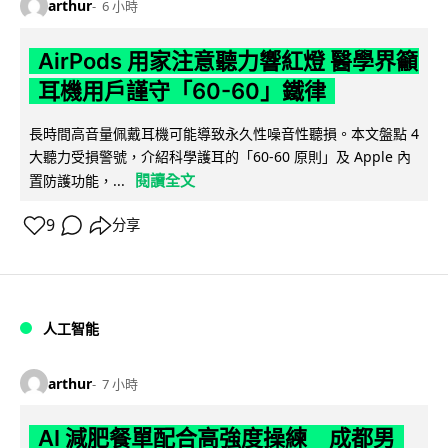
arthur
6 小時
AirPods 用家注意聽力響紅燈 醫學界籲
耳機用戶謹守「60-60」鐵律
長時間高音量佩戴耳機可能導致永久性噪音性聽損。本文盤點 4
大聽力受損警號，介紹科學護耳的「60-60 原則」及 Apple 內
閱讀全文
置防護功能，...
9
分享
人工智能
arthur
7 小時
AI 減肥餐單配合高強度操練 成都男