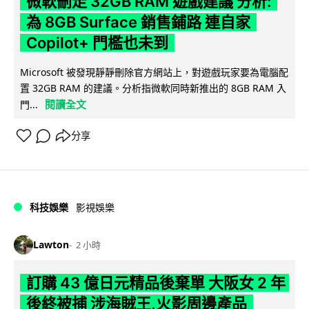
微軟刪走 32GB RAM 遊戲建議 分析:
為 8GB Surface 銷售鋪路 連自家
Copilot+ 門檻也未到
Microsoft 被發現靜靜刪除官方網站上，對遊戲玩家要為電腦配
置 32GB RAM 的建議。分析指微軟同時新推出的 8GB RAM 入
閱讀全文
門...
分享
科技娛樂
影視娛樂
Lawton
2 小時
訂購 43 億日元精品後棄單 大阪女 2 年
後終被捕 涉海賊王,火影周邊產品