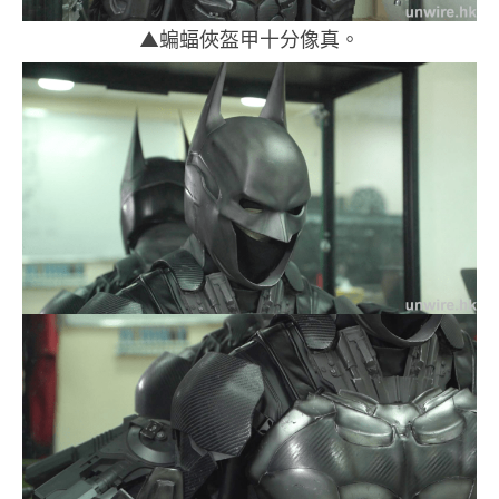
▲蝙蝠俠盔甲十分像真。