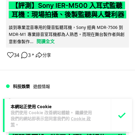
【評測】Sony IER-M500 入耳式監聽
耳機：現場拍攝、後製監聽與人聲利器
談到專業混音專用的聲音監聽耳機，Sony 經典 MDR-7506 到
MDR-M1 專業錄音室耳機都為人熟悉。而現在舞台製作者與創
閱讀全文
意影像製作...
34
3
分享
↗
科技娛樂
遊戲情報
天恩
21 小時
本網站正使用 Cookie
我們使用 Cookie 改善網站體驗。 繼續使用
《魔獸世界：至暗之夜》12.1 「烏拉特
我們的網站即表示您同意我們的
Cookie 政
策
。
克的詛咒」專訪：巢穴不為提高世界首