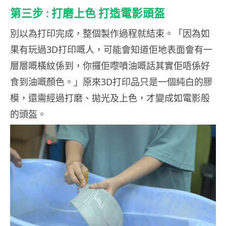
第三步 : 打磨上色 打造電影頭盔
別以為打印完成，整個製作過程就結束。「因為如
果有玩過3D打印嘅人，可能會知道佢地表面會有一
層層嘅橫紋係到，你攞佢嚟噴油嘅話其實佢唔係好
食到油嘅顏色。」原來3D打印品只是一個純白的膠
模，還需經過打磨、拋光及上色，才變成如電影般
的頭盔。