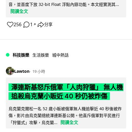
音，並首度下放 32-bit Float 浮點內錄功能。本文經實測其...
閱讀全文
256
1
分享
↗
科技娛樂
生活娛樂
城中熱話
Lawton
19 小時
澤連斯基怒斥俄軍「人肉狩獵」 無人機
追殺烏克蘭小販近 40 秒仍被炸傷
烏克蘭克爾松一名 52 歲小販被俄軍無人機追擊近 40 秒後被炸
傷，影片由烏克蘭總統澤連斯基公開。他直斥俄軍對平民進行
閱讀全文
「狩獵式」攻擊，烏克蘭...