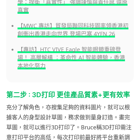
學：捍衛「真實性」 強調謹慎與責任感 還原
真實
【MWC 專訪】貿發局聯同科技園率領香港初
創衝出香港走向世界 登場巴塞 4YFN 26
【專訪】HTC VIVE Eagle 智能眼鏡重磅登
場！ 高層解構 ：革命性 AI 智能體驗，香港
本地化努力
第二步 : 3D打印 更佳產品質素+更有效率
充分了解角色，亦搜集足夠的資料圖片，就可以根
據客人的身型設計草圖，務求做到量身訂造。畫完
草圖，就可以進行3D打印了。Bruce稱3D打印需注
意打印平台的高低，每次打印前最好將平台重新調