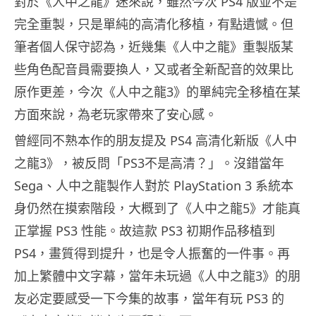
對於《人中之龍》迷來說，雖然今次 PS4 版並不是
完全重製，只是單純的高清化移植，有點遺憾。但
筆者個人保守認為，近幾集《人中之龍》重製版某
些角色配音員需要換人，又或者全新配音的效果比
原作更差，今次《人中之龍3》的單純完全移植在某
方面來說，為老玩家帶來了安心感。
曾經同不熟本作的朋友提及 PS4 高清化新版《人中
之龍3》，被反問「PS3不是高清？」。沒錯當年
Sega、人中之龍製作人對於 PlayStation 3 系統本
身仍然在摸索階段，大概到了《人中之龍5》才能真
正掌握 PS3 性能。故這款 PS3 初期作品移植到
PS4，畫質得到提升，也是令人振奮的一件事。再
加上繁體中文字幕，當年未玩過《人中之龍3》的朋
友必定要感受一下今集的故事，當年有玩 PS3 的