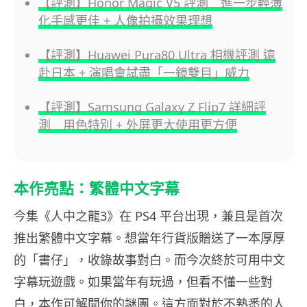
【評測】Honor Magic V5 評測 進一步輕薄
化手感更佳 + 人像拍攝效果理想
【評測】Huawei Pura80 Ultra 相機評測 遠
赴日本 + 演唱會試盡「一鏡雙目」威力
【評測】Samsung Galaxy Z Flip7 詳細評
測 用色特別 + 外屏更大使用更方便
本作亮點：繁體中文字幕
今集《人中之龍3》在 PS4 平台出現，兼且是首次
推出繁體中文字幕。想當年行貨版贈送了一本厚厚
的「書仔」，收錄故事對白。而今次終於可用中文
字幕玩遊戲。如果當年有玩過，但看不懂一些對
白，本作可解開你的謎團。這方面對於不熟悉的人