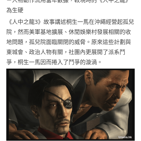
－人物動作流用當年數據，較現時的《人中之龍》
為生硬
《人中之龍3》故事講述桐生一馬在沖繩經營起孤兒
院，然而美軍基地擴展、休閒娛樂村發展相關的收
地問題，孤兒院面臨關閉的威脅。原來這些計劃與
東城會、政治人物有關，社團內更展開了派系鬥
爭，桐生一馬因而捲入了鬥爭的漩渦。