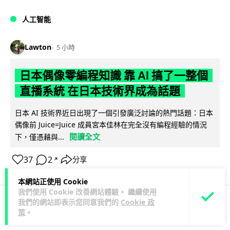
人工智能
Lawton
5 小時
日本偶像零編程知識 靠 AI 搞了一整個
直播系統 在日本技術界成為話題
日本 AI 技術界近日出現了一個引發廣泛討論的熱門話題：日本
偶像前 Juice=Juice 成員宮本佳林在完全沒有編程經驗的情況
閱讀全文
下，僅憑藉與...
37
2
分享
↗
本網站正使用 Cookie
我們使用 Cookie 改善網站體驗。 繼續使用
我們的網站即表示您同意我們的
Cookie 政
策
。
商業科技
3D 打印