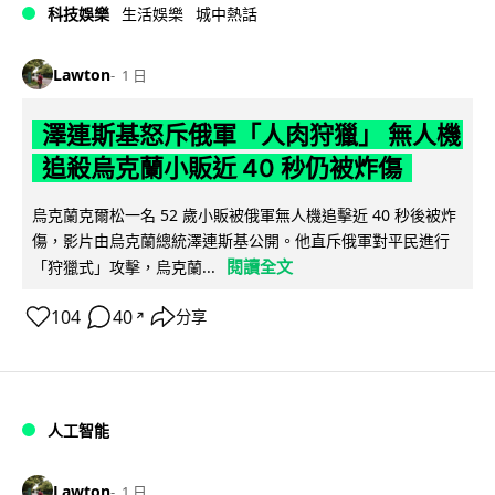
科技娛樂
生活娛樂
城中熱話
Lawton
1 日
澤連斯基怒斥俄軍「人肉狩獵」 無人機
追殺烏克蘭小販近 40 秒仍被炸傷
烏克蘭克爾松一名 52 歲小販被俄軍無人機追擊近 40 秒後被炸
傷，影片由烏克蘭總統澤連斯基公開。他直斥俄軍對平民進行
閱讀全文
「狩獵式」攻擊，烏克蘭...
104
40
分享
↗
人工智能
Lawton
1 日