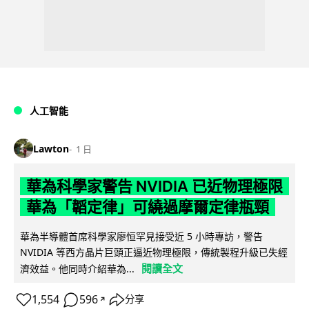
人工智能
Lawton
1 日
華為科學家警告 NVIDIA 已近物理極限
華為「韜定律」可繞過摩爾定律瓶頸
華為半導體首席科學家廖恒罕見接受近 5 小時專訪，警告
NVIDIA 等西方晶片巨頭正逼近物理極限，傳統製程升級已失經
閱讀全文
濟效益。他同時介紹華為...
1,554
596
分享
↗