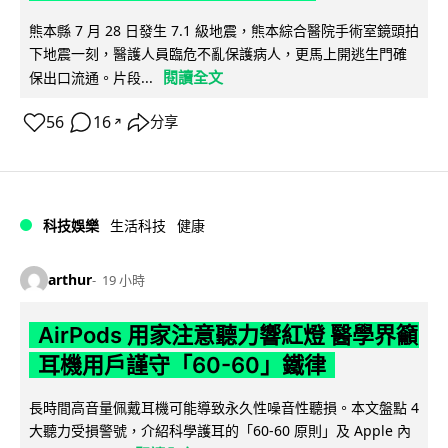
熊本縣 7 月 28 日發生 7.1 級地震，熊本綜合醫院手術室鏡頭拍
下地震一刻，醫護人員臨危不亂保護病人，更馬上開逃生門確
閱讀全文
保出口流通。片段...
56
16
分享
↗
科技娛樂
生活科技
健康
arthur
19 小時
AirPods 用家注意聽力響紅燈 醫學界籲
耳機用戶謹守「60-60」鐵律
長時間高音量佩戴耳機可能導致永久性噪音性聽損。本文盤點 4
大聽力受損警號，介紹科學護耳的「60-60 原則」及 Apple 內