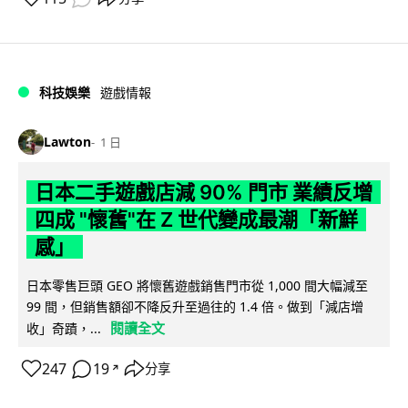
科技娛樂
遊戲情報
Lawton
1 日
日本二手遊戲店減 90% 門市 業績反增
四成 "懷舊"在 Z 世代變成最潮「新鮮
感」
日本零售巨頭 GEO 將懷舊遊戲銷售門市從 1,000 間大幅減至
99 間，但銷售額卻不降反升至過往的 1.4 倍。做到「減店增
閱讀全文
收」奇蹟，...
247
19
分享
↗