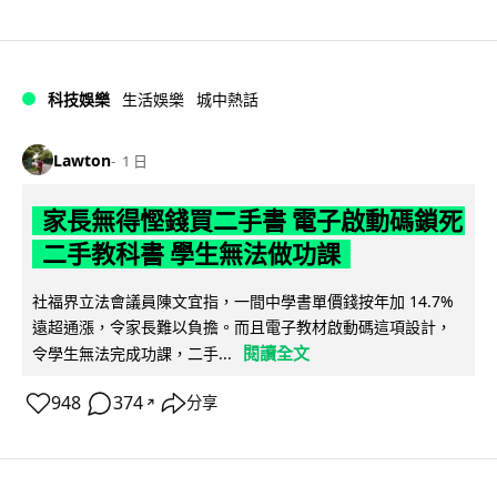
科技娛樂
生活娛樂
城中熱話
Lawton
1 日
家長無得慳錢買二手書 電子啟動碼鎖死
二手教科書 學生無法做功課
社福界立法會議員陳文宜指，一間中學書單價錢按年加 14.7%
遠超通漲，令家長難以負擔。而且電子教材啟動碼這項設計，
閱讀全文
令學生無法完成功課，二手...
948
374
分享
↗