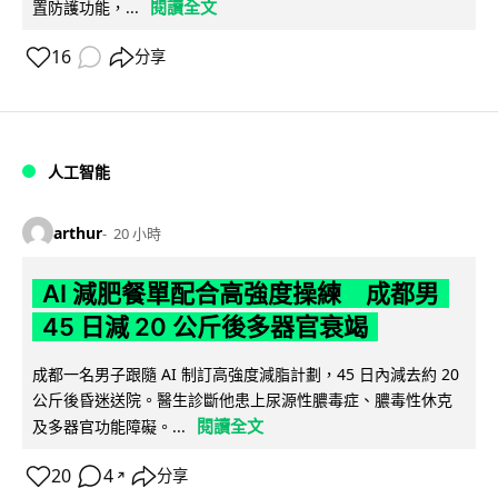
閱讀全文
置防護功能，...
16
分享
人工智能
arthur
20 小時
AI 減肥餐單配合高強度操練 成都男
45 日減 20 公斤後多器官衰竭
成都一名男子跟隨 AI 制訂高強度減脂計劃，45 日內減去約 20
公斤後昏迷送院。醫生診斷他患上尿源性膿毒症、膿毒性休克
閱讀全文
及多器官功能障礙。...
20
4
分享
↗