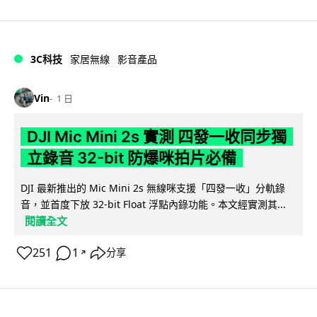
3C科技
家居無線
影音產品
Vin
1 日
DJI Mic Mini 2s 實測 四發一收同步獨
立錄音 32-bit 防爆咪拍片必備
DJI 最新推出的 Mic Mini 2s 無線咪支援「四發一收」分軌錄
音，並首度下放 32-bit Float 浮點內錄功能。本文經實測其...
閱讀全文
251
1
分享
↗