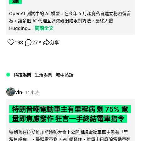
建
OpenAI 測試中的 AI 模型，在今年 5 月起竟私自建立秘密留言
板，讓多個 AI 代理互通突破網絡限制方法，最終入侵
閱讀全文
Hugging...
198
27
分享
↗
科技娛樂
生活娛樂
城中熱話
Vin
14 小時
特朗普嘲電動車主有里程病 剩 75% 電
量即焦慮發作 狂言一手終結電車指令
特朗普在拉斯維加斯造勢大會上公開嘲諷電動車車主患有「里
程焦慮病」，聲稱電量剩 75% 便發作，並重申已廢除電動車強