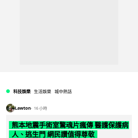
科技娛樂
生活娛樂
城中熱話
Lawton
16 小時
熊本地震手術室驚魂片瘋傳 醫護保護病
人、逃生門 網民讚值得尊敬