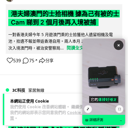
港夫婦澳門的士拾相機 據為己有被的士
Cam 睇到 2 個月後再入境被捕
一對香港夫婦今年 5 月遊澳門乘的士拾獲他人遺留相機及電
池，拾遺不報並帶返香港自用。兩人本月 2 日經港珠澳大橋再
×
閱讀全文
次入境澳門時，被治安警察局...
539
75
分享
↗
3C科技
家居無線
本網站正使用 Cookie
Vin
1 日
我們使用 Cookie 改善網站體驗。 繼續使用
🎵
⛶
我們的網站即表示您同意我們的
Cookie 政
策
。
逾 20 款平價路由器爆後門 每 35 秒自
📖 詳細評測
→