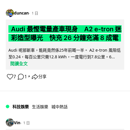
duncan
1 日
Audi 最慳電量產車現身 A2 e-tron 迷
彩造型曝光 快充 26 分鐘充滿 8 成電
Audi 呢部新車，能耗竟然係25年前嘅一半。 A2 e-tron 風阻低
至0.24，每百公里只需12.8 kWh，一度電行到7.8公里。6...
閱讀全文
7
1
分享
↗
科技娛樂
生活娛樂
城中熱話
Vin
1 日