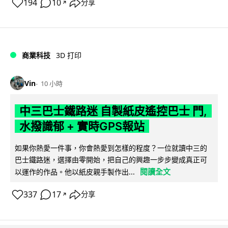
194
10
分享
↗
商業科技
3D 打印
Vin
10 小時
中三巴士鐵路迷 自製紙皮遙控巴士 門,
水撥識郁 + 實時GPS報站
如果你熱愛一件事，你會熱愛到怎樣的程度？一位就讀中三的
巴士鐵路迷，選擇由零開始，把自己的興趣一步步變成真正可
閱讀全文
以運作的作品。他以紙皮親手製作出...
337
17
分享
↗