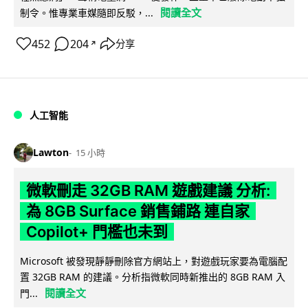
閱讀全文
制令。惟專業車媒隨即反駁，...
452
204
分享
↗
人工智能
Lawton
15 小時
微軟刪走 32GB RAM 遊戲建議 分析:
為 8GB Surface 銷售鋪路 連自家
Copilot+ 門檻也未到
Microsoft 被發現靜靜刪除官方網站上，對遊戲玩家要為電腦配
置 32GB RAM 的建議。分析指微軟同時新推出的 8GB RAM 入
閱讀全文
門...