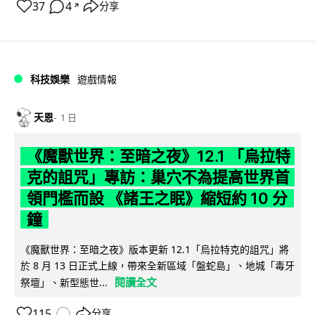
37
4
分享
↗
科技娛樂
遊戲情報
天恩
1 日
《魔獸世界：至暗之夜》12.1 「烏拉特
克的詛咒」專訪：巢穴不為提高世界首
領門檻而設 《諸王之眠》縮短約 10 分
鐘
《魔獸世界：至暗之夜》版本更新 12.1「烏拉特克的詛咒」將
於 8 月 13 日正式上線，帶來全新區域「盤蛇島」、地城「毒牙
閱讀全文
祭壇」、新型態世...
115
分享