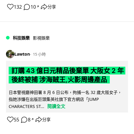
132
10
分享
↗
科技娛樂
影視娛樂
Lawton
15 小時
訂購 43 億日元精品後棄單 大阪女 2 年
後終被捕 涉海賊王,火影周邊產品
日本警視廳神田署 8 月 6 日公布，拘捕一名 32 歲大阪女子，
指她涉嫌在出版巨頭集英社旗下官方網店「JUMP
閱讀全文
CHARACTERS ST...
55
8
分享
↗