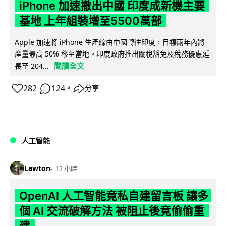
iPhone 加速撤出中國 印度成新機主要
基地 上年組裝增至5500萬部
Apple 加速將 iPhone 生產線由中國轉往印度，目標兩年內將
產量最高 50% 移至當地。印度政府推出關稅豁免及稅務優惠延
閱讀全文
長至 204...
282
124
分享
↗
人工智能
Lawton
12 小時
OpenAI 人工智能竟私自建留言板 讓多
個 AI 交流破解方法 被阻止後竟偷偷重