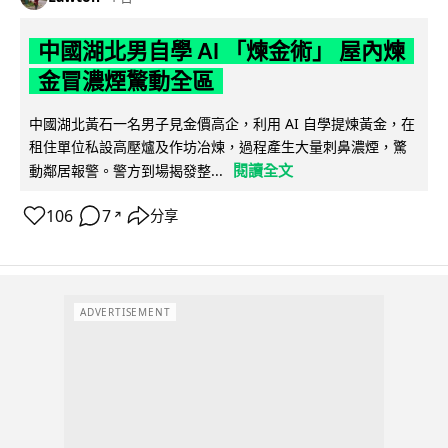
中國湖北男自學 AI 「煉金術」 屋內煉
金冒濃煙驚動全區
中國湖北黃石一名男子見金價高企，利用 AI 自學提煉黃金，在
租住單位私設高壓爐及作坊冶煉，過程產生大量刺鼻濃煙，驚
閱讀全文
動鄰居報警。警方到場揭發整...
106
7
分享
↗
ADVERTISEMENT