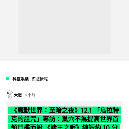
科技娛樂
遊戲情報
天恩
6 小時
《魔獸世界：至暗之夜》12.1 「烏拉特
克的詛咒」專訪：巢穴不為提高世界首
領門檻而設 《諸王之眠》縮短約 10 分