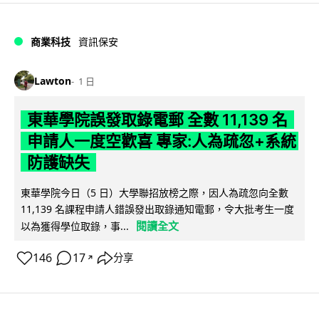
商業科技
資訊保安
Lawton
1 日
東華學院誤發取錄電郵 全數 11,139 名
申請人一度空歡喜 專家:人為疏忽+系統
防護缺失
東華學院今日（5 日）大學聯招放榜之際，因人為疏忽向全數
11,139 名課程申請人錯誤發出取錄通知電郵，令大批考生一度
閱讀全文
以為獲得學位取錄，事...
146
17
分享
↗