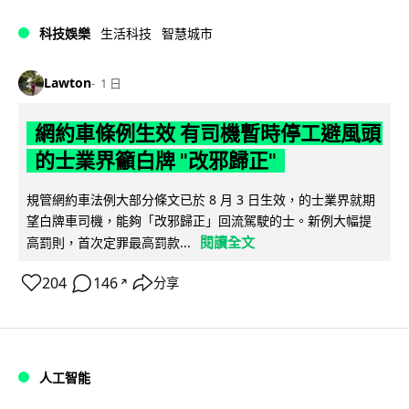
科技娛樂
生活科技
智慧城市
Lawton
1 日
網約車條例生效 有司機暫時停工避風頭
的士業界籲白牌 "改邪歸正"
規管網約車法例大部分條文已於 8 月 3 日生效，的士業界就期
望白牌車司機，能夠「改邪歸正」回流駕駛的士。新例大幅提
閱讀全文
高罰則，首次定罪最高罰款...
204
146
分享
↗
人工智能