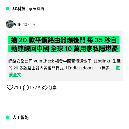
3C科技
家居無線
Vin
12 小時
逾 20 款平價路由器爆後門 每 35 秒自
動連線回中國 全球 10 萬用家私隱堪憂
網絡安全公司 VulnCheck 揭發中國智博通電子（Zbtlink）生產
閱
的 20 多款路由器內置後門程式「Endlessdoors」（無盡...
讀全文
710
177
分享
↗
人工智能