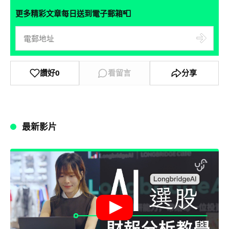
📮
更多精彩文章每日送到電子郵箱
讚好
0
看留言
分享
最新影片