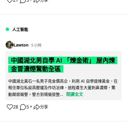
21
3
分享
人工智能
Lawton
5 小時
中國湖北男自學 AI 「煉金術」 屋內煉
金冒濃煙驚動全區
中國湖北黃石一名男子見金價高企，利用 AI 自學提煉黃金，在
租住單位私設高壓爐及作坊冶煉，過程產生大量刺鼻濃煙，驚
閱讀全文
動鄰居報警。警方到場揭發整...
28
5
分享
↗