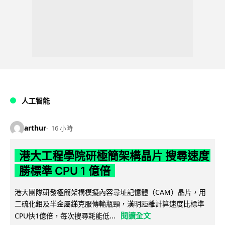
人工智能
arthur
16 小時
港大工程學院研極簡架構晶片 搜尋速度
勝標準 CPU 1 億倍
港大團隊研發極簡架構模擬內容尋址記憶體（CAM）晶片，用
二硫化鉬及半金屬銻克服傳輸瓶頸，漢明距離計算速度比標準
閱讀全文
CPU快1億倍，每次搜尋耗能低...