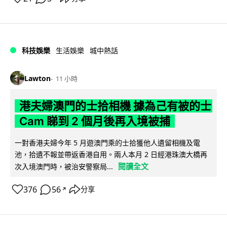
科技娛樂
生活娛樂
城中熱話
Lawton
11 小時
港夫婦澳門的士拾相機 據為己有被的士
Cam 睇到 2 個月後再入境被捕
一對香港夫婦今年 5 月遊澳門乘的士拾獲他人遺留相機及電
池，拾遺不報並帶返香港自用。兩人本月 2 日經港珠澳大橋再
閱讀全文
次入境澳門時，被治安警察局...
376
56
分享
↗