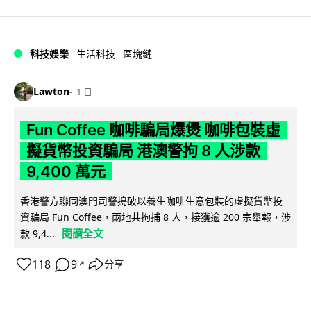
科技娛樂
生活科技
區塊鏈
Lawton
1 日
Fun Coffee 咖啡騙局爆煲 咖啡包裝虛
擬貨幣投資騙局 港澳警拘 8 人涉款
9,400 萬元
香港警方聯同澳門司警搗破以養生咖啡生意包裝的虛擬貨幣投
資騙局 Fun Coffee，兩地共拘捕 8 人，接獲逾 200 宗舉報，涉
閱讀全文
款 9,4...
118
9
分享
↗