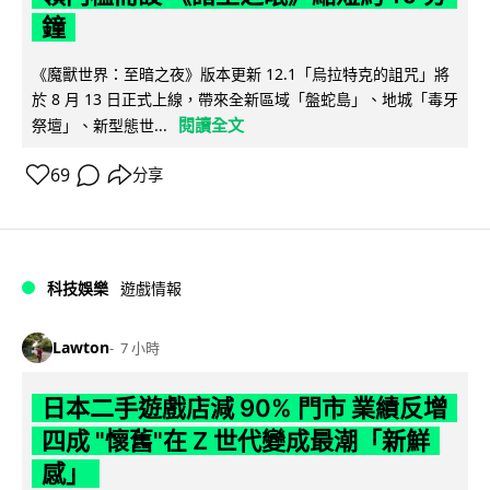
鐘
《魔獸世界：至暗之夜》版本更新 12.1「烏拉特克的詛咒」將
於 8 月 13 日正式上線，帶來全新區域「盤蛇島」、地城「毒牙
閱讀全文
祭壇」、新型態世...
69
分享
科技娛樂
遊戲情報
Lawton
7 小時
日本二手遊戲店減 90% 門市 業績反增
四成 "懷舊"在 Z 世代變成最潮「新鮮
感」