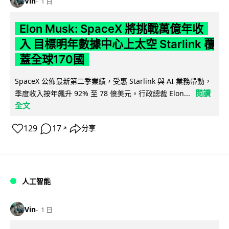
Vin
1 日
Elon Musk: SpaceX 將挑戰萬億年收
入 目標明年數據中心上太空 Starlink 覆
蓋全球170國
SpaceX 公佈最新第二季業績，受惠 Starlink 與 AI 業務帶動，
閱讀
季度收入按年飆升 92% 至 78 億美元。行政總裁 Elon...
全文
129
17
分享
↗
人工智能
Vin
1 日