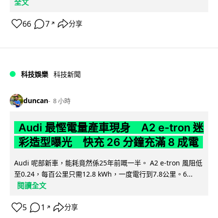
全文
66
7
分享
↗
科技娛樂
科技新聞
duncan
8 小時
Audi 最慳電量產車現身 A2 e-tron 迷
彩造型曝光 快充 26 分鐘充滿 8 成電
Audi 呢部新車，能耗竟然係25年前嘅一半。 A2 e-tron 風阻低
至0.24，每百公里只需12.8 kWh，一度電行到7.8公里。6...
閱讀全文
5
1
分享
↗