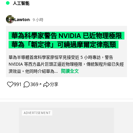
人工智能
Lawton
9 小時
華為科學家警告 NVIDIA 已近物理極限
華為「韜定律」可繞過摩爾定律瓶頸
華為半導體首席科學家廖恒罕見接受近 5 小時專訪，警告
NVIDIA 等西方晶片巨頭正逼近物理極限，傳統製程升級已失經
閱讀全文
濟效益。他同時介紹華為...
991
369
分享
↗
ADVERTISEMENT