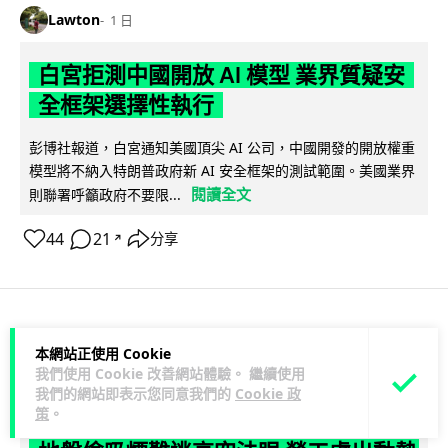
Lawton
1 日
白宮拒測中國開放 AI 模型 業界質疑安
全框架選擇性執行
彭博社報道，白宮通知美國頂尖 AI 公司，中國開發的開放權重
模型將不納入特朗普政府新 AI 安全框架的測試範圍。美國業界
閱讀全文
則聯署呼籲政府不要限...
44
21
分享
↗
人工智能
本網站正使用 Cookie
我們使用 Cookie 改善網站體驗。 繼續使用
我們的網站即表示您同意我們的
Cookie 政
Vin
1 日
策
。