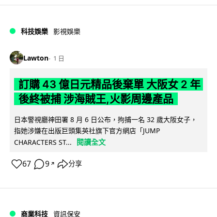
科技娛樂
影視娛樂
Lawton
1 日
訂購 43 億日元精品後棄單 大阪女 2 年
後終被捕 涉海賊王,火影周邊產品
日本警視廳神田署 8 月 6 日公布，拘捕一名 32 歲大阪女子，
指她涉嫌在出版巨頭集英社旗下官方網店「JUMP
閱讀全文
CHARACTERS ST...
67
9
分享
↗
商業科技
資訊保安