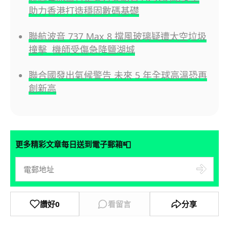
助力香港打造穩固數碼基礎
聯航波音 737 Max 8 擋風玻璃疑遭太空垃圾
撞擊 機師受傷急降鹽湖城
聯合國發出氣候警告 未來 5 年全球高溫恐再
創新高
📮
更多精彩文章每日送到電子郵箱
讚好
0
看留言
分享