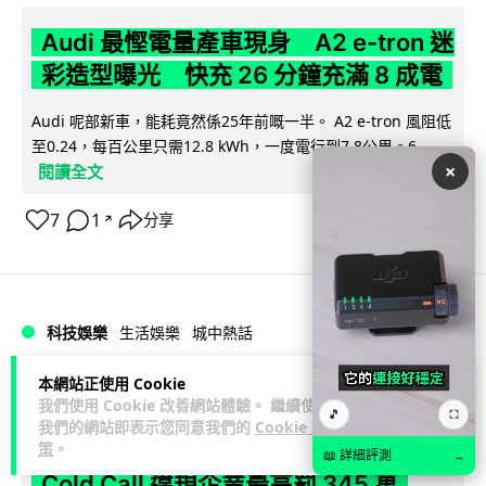
Audi 最慳電量產車現身 A2 e-tron 迷
彩造型曝光 快充 26 分鐘充滿 8 成電
Audi 呢部新車，能耗竟然係25年前嘅一半。 A2 e-tron 風阻低
至0.24，每百公里只需12.8 kWh，一度電行到7.8公里。6...
×
閱讀全文
7
1
分享
↗
科技娛樂
生活娛樂
城中熱話
本網站正使用 Cookie
Vin
2 日
我們使用 Cookie 改善網站體驗。 繼續使用
🎵
⛶
我們的網站即表示您同意我們的
Cookie 政
法國 8 月 11 日出新例 未經同意嚴禁
策
。
📖 詳細評測
→
Cold Call 違規企業最高罰 345 萬