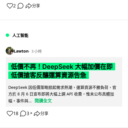
2
分享
人工智能
Lawton
3 小時
低價不再！DeepSeek 大幅加價在即
低價搶客反釀運算資源告急
DeepSeek 因低價策略掀起需求熱潮，運算資源不勝負荷，官
方於 8 月 6 日宣布即將大幅上調 API 收費，惟未公布具體加
閱讀全文
幅。事件與...
18
3
分享
↗