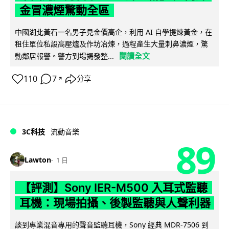
金冒濃煙驚動全區
中國湖北黃石一名男子見金價高企，利用 AI 自學提煉黃金，在
租住單位私設高壓爐及作坊冶煉，過程產生大量刺鼻濃煙，驚
閱讀全文
動鄰居報警。警方到場揭發整...
110
7
分享
↗
3C科技
流動音樂
89
Lawton
1 日
【評測】Sony IER-M500 入耳式監聽
耳機：現場拍攝、後製監聽與人聲利器
談到專業混音專用的聲音監聽耳機，Sony 經典 MDR-7506 到