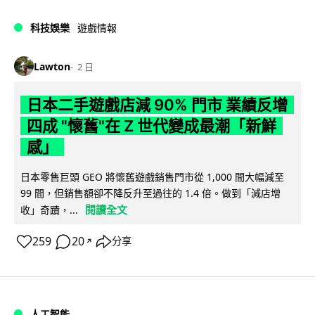
科技娛樂
遊戲情報
Lawton
2 日
日本二手遊戲店減 90% 門市 業績反增
四成 "懷舊"在 Z 世代變成最潮「新鮮
感」
日本零售巨頭 GEO 將懷舊遊戲銷售門市從 1,000 間大幅減至
99 間，但銷售額卻不降反升至過往的 1.4 倍。做到「減店增
閱讀全文
收」奇蹟，...
259
20
分享
↗
人工智能