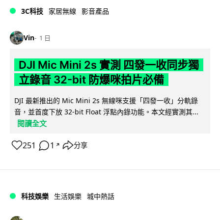
3C科技
家居無線
影音產品
Vin
1 日
DJI Mic Mini 2s 實測 四發一收同步獨
立錄音 32-bit 防爆咪拍片必備
DJI 最新推出的 Mic Mini 2s 無線咪支援「四發一收」分軌錄
音，並首度下放 32-bit Float 浮點內錄功能。本文經實測其...
閱讀全文
251
1
分享
↗
科技娛樂
生活娛樂
城中熱話