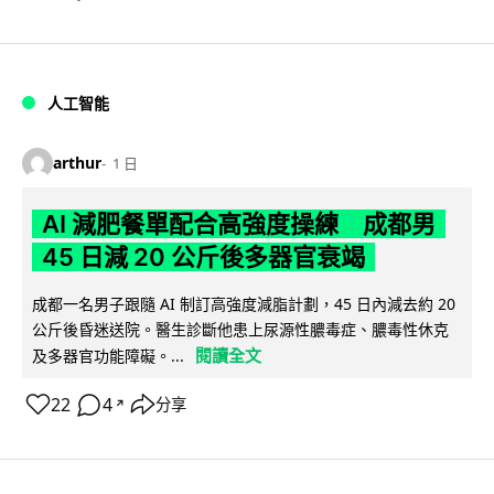
人工智能
arthur
1 日
AI 減肥餐單配合高強度操練 成都男
45 日減 20 公斤後多器官衰竭
成都一名男子跟隨 AI 制訂高強度減脂計劃，45 日內減去約 20
公斤後昏迷送院。醫生診斷他患上尿源性膿毒症、膿毒性休克
閱讀全文
及多器官功能障礙。...
22
4
分享
↗