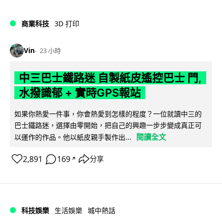
商業科技
3D 打印
Vin
23 小時
中三巴士鐵路迷 自製紙皮遙控巴士 門,
水撥識郁 + 實時GPS報站
如果你熱愛一件事，你會熱愛到怎樣的程度？一位就讀中三的
巴士鐵路迷，選擇由零開始，把自己的興趣一步步變成真正可
閱讀全文
以運作的作品。他以紙皮親手製作出...
2,891
169
分享
↗
科技娛樂
生活娛樂
城中熱話