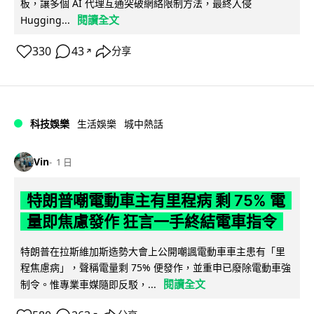
板，讓多個 AI 代理互通突破網絡限制方法，最終入侵
閱讀全文
Hugging...
330
43
分享
↗
科技娛樂
生活娛樂
城中熱話
Vin
1 日
特朗普嘲電動車主有里程病 剩 75% 電
量即焦慮發作 狂言一手終結電車指令
特朗普在拉斯維加斯造勢大會上公開嘲諷電動車車主患有「里
程焦慮病」，聲稱電量剩 75% 便發作，並重申已廢除電動車強
閱讀全文
制令。惟專業車媒隨即反駁，...