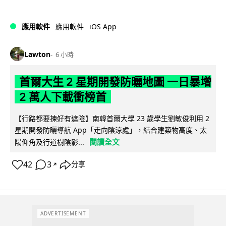
iOS App
應用軟件
應用軟件
Lawton
6 小時
首爾大生 2 星期開發防曬地圖 一日暴增
2 萬人下載衝榜首
【行路都要揀好有遮陰】南韓首爾大學 23 歲學生劉敏俊利用 2
星期開發防曬導航 App「走向陰涼處」，結合建築物高度、太
閱讀全文
陽仰角及行道樹陰影...
42
3
分享
↗
ADVERTISEMENT