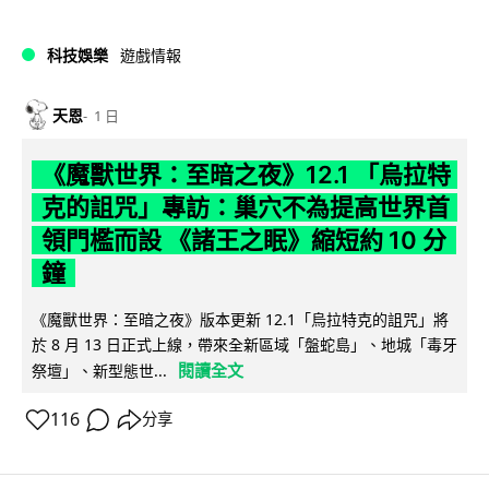
科技娛樂
遊戲情報
天恩
1 日
《魔獸世界：至暗之夜》12.1 「烏拉特
克的詛咒」專訪：巢穴不為提高世界首
領門檻而設 《諸王之眠》縮短約 10 分
鐘
《魔獸世界：至暗之夜》版本更新 12.1「烏拉特克的詛咒」將
於 8 月 13 日正式上線，帶來全新區域「盤蛇島」、地城「毒牙
閱讀全文
祭壇」、新型態世...
116
分享