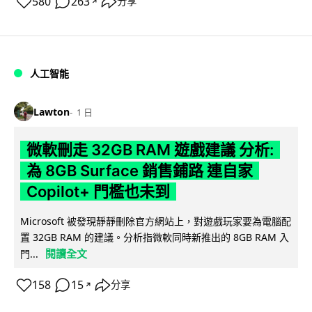
580
263
分享
↗
人工智能
Lawton
1 日
微軟刪走 32GB RAM 遊戲建議 分析:
為 8GB Surface 銷售鋪路 連自家
Copilot+ 門檻也未到
Microsoft 被發現靜靜刪除官方網站上，對遊戲玩家要為電腦配
置 32GB RAM 的建議。分析指微軟同時新推出的 8GB RAM 入
閱讀全文
門...
158
15
分享
↗