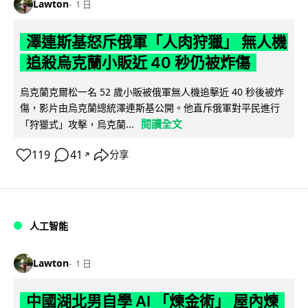
Lawton
1 日
澤連斯基怒斥俄軍「人肉狩獵」 無人機
追殺烏克蘭小販近 40 秒仍被炸傷
烏克蘭克爾松一名 52 歲小販被俄軍無人機追擊近 40 秒後被炸
傷，影片由烏克蘭總統澤連斯基公開。他直斥俄軍對平民進行
閱讀全文
「狩獵式」攻擊，烏克蘭...
119
41
分享
↗
人工智能
Lawton
1 日
中國湖北男自學 AI 「煉金術」 屋內煉