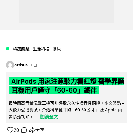
科技娛樂
生活科技
健康
arthur
1 日
AirPods 用家注意聽力響紅燈 醫學界籲
耳機用戶謹守「60-60」鐵律
長時間高音量佩戴耳機可能導致永久性噪音性聽損。本文盤點 4
大聽力受損警號，介紹科學護耳的「60-60 原則」及 Apple 內
閱讀全文
置防護功能，...
20
分享