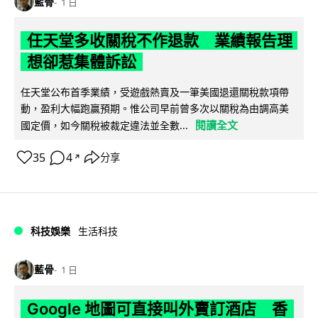
藍骨
1 日
任天堂多收關稅不作退款 業績報告理
想卻惹集體訴訟
任天堂公布首季業績，受遊戲熱賣及一筆美國退還關稅款項帶
動，盈利大幅跑贏預期。惟公司早前曾多次以關稅為由調高美
閱讀全文
國定價，如今關稅被裁定違法並全數...
35
4
分享
↗
科技娛樂
生活科技
藍骨
1 日
Google 地圖可直接叫外賣訂酒店 香