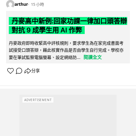
arthur
15 小時
丹麥高中新例:回家功課一律加口頭答辯
對抗 9 成學生用 AI 作弊
丹麥政府即時收緊高中評核規則，要求學生為在家完成書面考
試接受口頭答辯，藉此核實作品是否由學生自行完成。學校亦
閱讀全文
要在筆試監察電腦螢幕、設定網絡防...
分享
ADVERTISEMENT