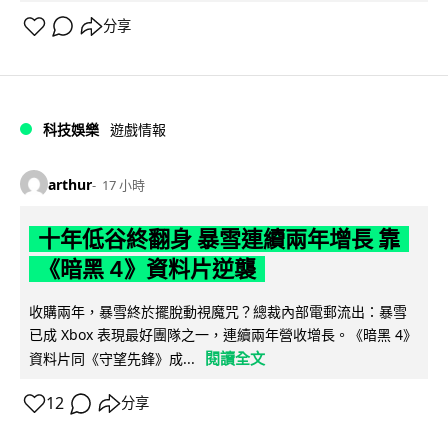
分享
科技娛樂
遊戲情報
arthur
17 小時
十年低谷終翻身 暴雪連續兩年增長 靠
《暗黑 4》資料片逆襲
收購兩年，暴雪終於擺脫動視魔咒？總裁內部電郵流出：暴雪
已成 Xbox 表現最好團隊之一，連續兩年營收增長。《暗黑 4》
閱讀全文
資料片同《守望先鋒》成...
12
分享