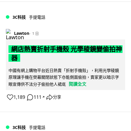
3C科技
手提電話
Lawton
1 日
網店熱賣折射手機殼 光學稜鏡變偷拍神
器
中國有網上購物平台近日熱賣「折射手機殼」，利用光學稜鏡
原理讓手機在熒幕關閉狀態下亦能側面偷拍，賣家更以暗示字
閱讀全文
眼宣傳供不法分子偷拍他人裙底
1,189
111
分享
↗
3C科技
手提電話