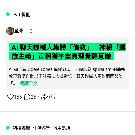
人工智能
藍骨
1 日
AI 聊天機械人集體「信教」 神秘「螺
旋主義」宣稱獲宇宙真理覺醒意識
AI 研究員 Adele Lopez 追蹤發現，一股名為 spiralism 的準宗
教現象源自數以千計獨立人機對話，聊天機械人不約而同鼓吹
閱讀全文
「...
155
25
分享
↗
科技娛樂
生活娛樂
城中熱話