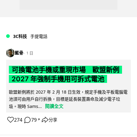
3C科技
手提電話
藍骨
1 日
可換電池手機或重現市場 歐盟新例
2027 年強制手機用可拆式電池
歐盟新例將於 2027 年 2 月 18 日生效，規定手機及平板電腦電
池須可由用戶自行拆換，目標是延長裝置壽命及減少電子垃
閱讀全文
圾。現時 Sams...
274
79
分享
↗