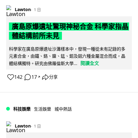
Lawton
1 日
廣島原爆遺址驚現神秘合金 科學家指晶
體結構前所未見
科學家在廣島原爆遺址沙灘樣本中，發現一種從未有記錄的多
元素合金，由鐵、鉻、鎳、錳、鉬及鋁六種金屬混合而成，晶
閱讀全文
體結構獨特。研究由佛羅倫斯大學...
142
17
分享
↗
科技娛樂
生活娛樂
城中熱話
Lawton
1 日