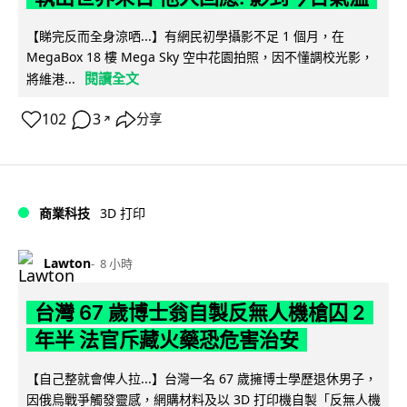
【睇完反而全身涼哂...】有網民初學攝影不足 1 個月，在
MegaBox 18 樓 Mega Sky 空中花園拍照，因不懂調校光影，
閱讀全文
將維港...
102
3
分享
↗
商業科技
3D 打印
Lawton
8 小時
台灣 67 歲博士翁自製反無人機槍囚 2
年半 法官斥藏火藥恐危害治安
【自己整就會俾人拉...】台灣一名 67 歲擁博士學歷退休男子，
因俄烏戰爭觸發靈感，網購材料及以 3D 打印機自製「反無人機