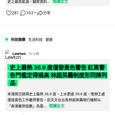
閱讀全文
史上最高氣溫。翻查資料...
281
163
分享
↗
科技娛樂
生活科技
健康
Lawton
10 小時
史上最熱 36.9 度僅發黃色警告 紅黑警
告門檻定得過高 林超英轟制度形同陳列
品
本港周日錄得史上最熱 36.9 度，上水更達 39.8 度，惟勞工處
僅發黃色工作暑熱警告。前天文台台長林超英轟現行機制以
閱讀全文
「香港暑熱指數」為基...