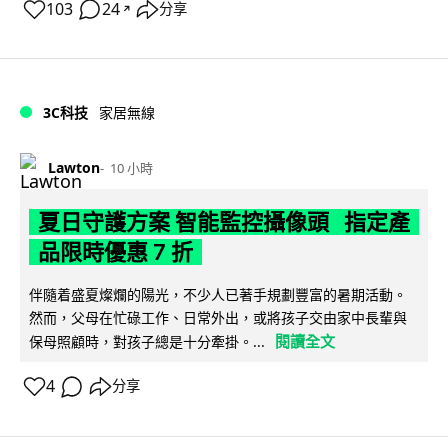
103
24
分享
↗
3C科技
家居無線
Lawton
10 小時
夏日守護方案 智能監控攝像頭 指定產
品限時優惠 7 折
伴隨着盛夏燦爛的陽光，不少人已著手規劃豐富的暑期活動。
然而，父母在忙碌工作、日常外出，或將孩子交由家中長輩與
閱讀全文
保母照顧時，對孩子總是十分牽掛。...
4
分享