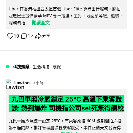
Uber 在香港推出亞太區首個 Uber Elite 尊尚出行服務，夥拍
冠忠巴士提供豪華 MPV 專車接送，主打「地面頭等艙」體驗。
閱讀全文
服務包括...
10
1
分享
↗
科技娛樂
生活科技
環保
Lawton
9 小時
九巴車廂冷氣鎖定 25°C 高溫下乘客鼓
譟: 熱到爆炸 司機指公司set死無得調校
九巴車廂冷氣統一設定 25°C，有乘客乘搭 60M 線期間拍片投
訴車廂悶熱，批評管理層漠視乘客感受，事件正值天文台錄得