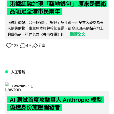
港鐵紅磡站現「黐地銀包」 原來是藝術
品呃足全港市民兩年
港鐵紅磡站月台一個銀色「銀包」多年來一再令乘客誤以為有
人遺失財物，事主原本打算拾起交還，卻發現原來是黏在地上
閱讀全文
的藝術品。這件名為《失而復得》的...
123
4
分享
↗
人工智能
Lawton
1 日
AI 測試首度攻擊真人 Anthropic 模型
偽造身份施壓開發者