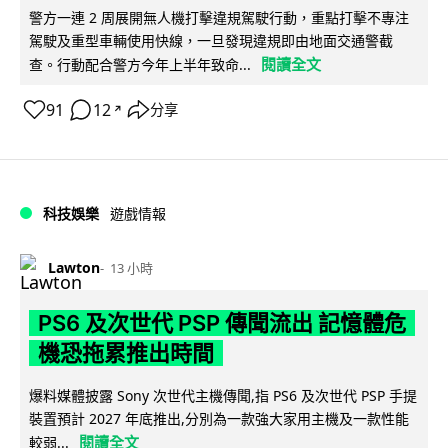
警方一連 2 周展開無人機打擊違規駕駛行動，重點打擊不專注
駕駛及重型車輛使用快線，一旦發現違規即由地面交通警截
閱讀全文
查。行動配合警方今年上半年致命...
91
12
分享
↗
科技娛樂
遊戲情報
Lawton
13 小時
PS6 及次世代 PSP 傳聞流出 記憶體危
機恐拖累推出時間
爆料媒體披露 Sony 次世代主機傳聞,指 PS6 及次世代 PSP 手提
裝置預計 2027 年底推出,分別為一款強大家用主機及一款性能
閱讀全文
較弱...