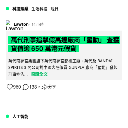
科技娛樂
生活科技
玩具
Lawton
14 小時
萬代刑事追擊假高達廠商「星動」 查獲
貨值逾 650 萬港元假貨
萬代南夢宮集團旗下萬代南夢宮影視工廠、萬代及 BANDAI
SPIRITS 3 間公司對中國大陸假冒 GUNPLA 廠商「星動」發起
閱讀全文
刑事控告...
960
138
分享
↗
人工智能