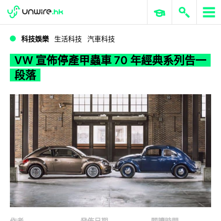
WWDC 2026
GenAI 與雲端科技專區
ERP 與商業 AI
VW 宣佈停產甲蟲車 70 年經典系列告一段落
科技娛樂
生活科技
汽車科技
VW 宣佈停產甲蟲車 70 年經典系列告一
段落
作者
發佈日期
閱讀時間