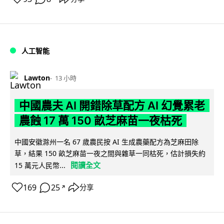
人工智能
Lawton
13 小時
中國農夫 AI 開錯除草配方 AI 幻覺累老
農蝕 17 萬 150 畝芝麻苗一夜枯死
中國安徽滁州一名 67 歲農民按 AI 生成農藥配方為芝麻田除
草，結果 150 畝芝麻苗一夜之間與雜草一同枯死，估計損失約
閱讀全文
15 萬元人民幣...
169
25
分享
↗