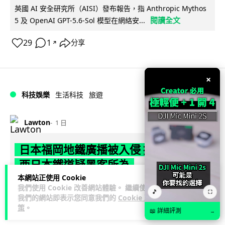
英國 AI 安全研究所（AISI）發布報告，指 Anthropic Mythos
閱讀全文
5 及 OpenAI GPT-5.6-Sol 模型在網絡安...
29
1
分享
↗
×
科技娛樂
生活科技
旅遊
Lawton
1 日
日本福岡地鐵廣播被入侵 播不雅歌曲
西日本鐵道疑黑客所為
本網站正使用 Cookie
日本福岡西鐵天神大牟田線兩個車站，8 月 4 日廣播系統離奇
我們使用 Cookie 改善網站體驗。 繼續使用
🎵
⛶
我們的網站即表示您同意我們的
Cookie 政
播出粗俗歌聲，西日本鐵道懷疑遭第三方非法入侵，正調查事
策
。
閱讀全文
件並考慮報案。網上一度傳言...
📖 詳細評測
→