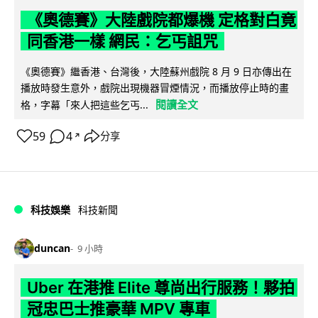
《奧德賽》大陸戲院都爆機 定格對白竟
同香港一樣 網民：乞丐詛咒
《奧德賽》繼香港、台灣後，大陸蘇州戲院 8 月 9 日亦傳出在
播放時發生意外，戲院出現機器冒煙情況，而播放停止時的畫
閱讀全文
格，字幕「來人把這些乞丐...
59
4
分享
↗
科技娛樂
科技新聞
duncan
9 小時
Uber 在港推 Elite 尊尚出行服務！夥拍
冠忠巴士推豪華 MPV 專車