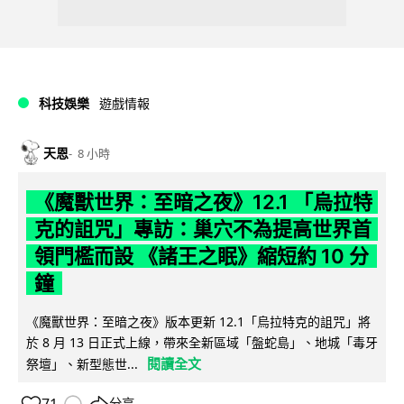
科技娛樂
遊戲情報
天恩
8 小時
《魔獸世界：至暗之夜》12.1 「烏拉特
克的詛咒」專訪：巢穴不為提高世界首
領門檻而設 《諸王之眠》縮短約 10 分
鐘
《魔獸世界：至暗之夜》版本更新 12.1「烏拉特克的詛咒」將
於 8 月 13 日正式上線，帶來全新區域「盤蛇島」、地城「毒牙
閱讀全文
祭壇」、新型態世...