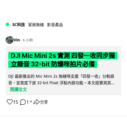
3C科技
家居無線
影音產品
Vin
6 小時
DJI Mic Mini 2s 實測 四發一收同步獨
立錄音 32-bit 防爆咪拍片必備
DJI 最新推出的 Mic Mini 2s 無線咪支援「四發一收」分軌錄
音，並首度下放 32-bit Float 浮點內錄功能。本文經實測其...
閱讀全文
15
1
分享
↗