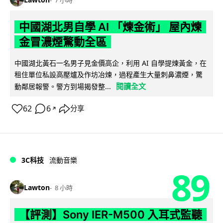
中國湖北男自學 AI 「煉金術」 屋內煉
金冒濃煙驚動全區
中國湖北黃石一名男子見金價高企，利用 AI 自學提煉黃金，在
租住單位私設高壓爐及作坊冶煉，過程產生大量刺鼻濃煙，驚
閱讀全文
動鄰居報警。警方到場揭發整...
62
6
分享
↗
3C科技
流動音樂
89
Lawton
8 小時
【評測】Sony IER-M500 入耳式監聽