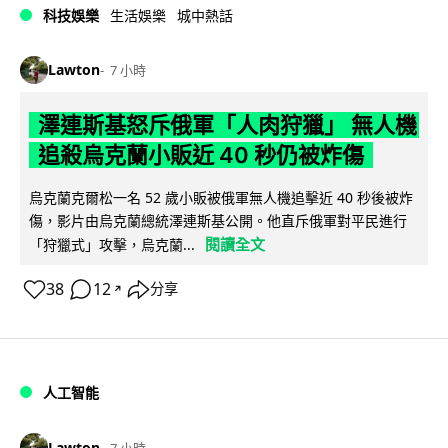
科技娛樂
生活娛樂
城中熱話
Lawton
7 小時
澤連斯基怒斥俄軍「人肉狩獵」 無人機
追殺烏克蘭小販近 40 秒仍被炸傷
烏克蘭克爾松一名 52 歲小販被俄軍無人機追擊近 40 秒後被炸
傷，影片由烏克蘭總統澤連斯基公開。他直斥俄軍對平民進行
閱讀全文
「狩獵式」攻擊，烏克蘭...
38
12
分享
↗
人工智能
Lawton
7 小時