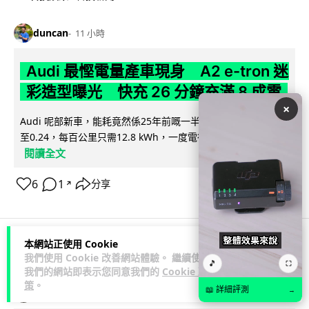
duncan
11 小時
Audi 最慳電量產車現身 A2 e-tron 迷
彩造型曝光 快充 26 分鐘充滿 8 成電
×
Audi 呢部新車，能耗竟然係25年前嘅一半。 A2 e-tron 風阻低
至0.24，每百公里只需12.8 kWh，一度電行到7.8公里。6...
閱讀全文
6
1
分享
↗
本網站正使用 Cookie
科技娛樂
生活娛樂
城中熱話
我們使用 Cookie 改善網站體驗。 繼續使用
🎵
⛶
我們的網站即表示您同意我們的
Cookie 政
策
。
📖 詳細評測
→
Vin
11 小時