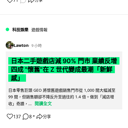
71
分享
科技娛樂
遊戲情報
Lawton
9 小時
日本二手遊戲店減 90% 門市 業績反增
四成 "懷舊"在 Z 世代變成最潮「新鮮
感」
日本零售巨頭 GEO 將懷舊遊戲銷售門市從 1,000 間大幅減至
99 間，但銷售額卻不降反升至過往的 1.4 倍。做到「減店增
閱讀全文
收」奇蹟，...
137
8
分享
↗