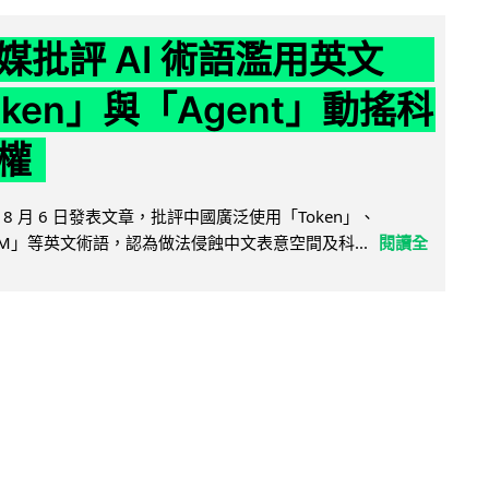
媒批評 AI 術語濫用英文
ken」與「Agent」動搖科
權
8 月 6 日發表文章，批評中國廣泛使用「Token」、
LLM」等英文術語，認為做法侵蝕中文表意空間及科...
閱讀全