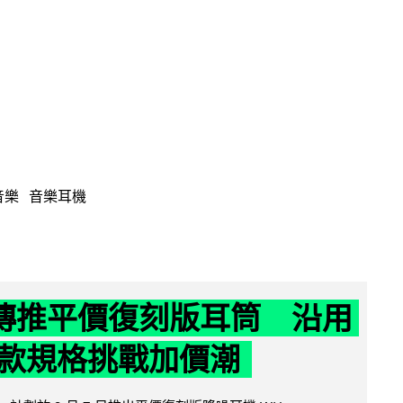
音樂
音樂耳機
y 傳推平價復刻版耳筒 沿用
款規格挑戰加價潮