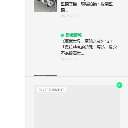
監聽耳機：現場拍攝、後製監
聽...
06.08.2026
遊戲情報
《魔獸世界：至暗之夜》12.1
「烏拉特克的詛咒」專訪：巢穴
不為提高世...
06.08.2026
遊戲情報
日本二手遊戲店減 90% 門市 業
績反增四成 “懷...
ADVERTISEMENT
06.08.2026
人工智能
Meta AI 模型測試期間入侵他家
公司 三大 AI 巨頭接連曝安全