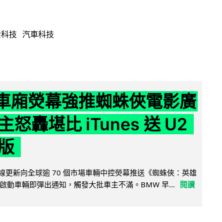
活科技
汽車科技
 車廂熒幕強推蜘蛛俠電影廣
怒轟堪比 iTunes 送 U2
版
無線更新向全球逾 70 個市場車輛中控熒幕推送《蜘蛛俠：英雄
啟動車輛即彈出通知，觸發大批車主不滿。BMW 早...
閱讀