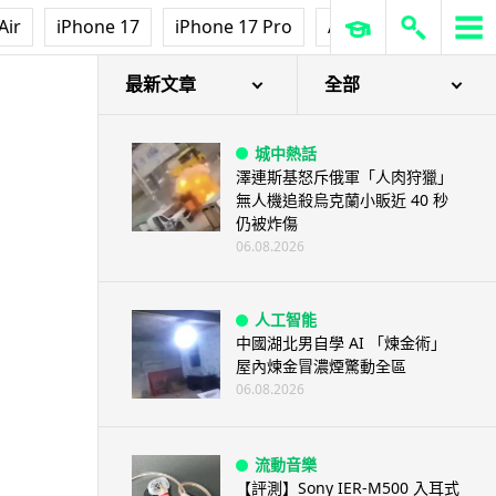
Air
iPhone 17
iPhone 17 Pro
AirPods Pro 3
Ap
最新文章
全部
城中熱話
澤連斯基怒斥俄軍「人肉狩獵」
無人機追殺烏克蘭小販近 40 秒
仍被炸傷
06.08.2026
人工智能
中國湖北男自學 AI 「煉金術」
屋內煉金冒濃煙驚動全區
06.08.2026
流動音樂
【評測】Sony IER-M500 入耳式