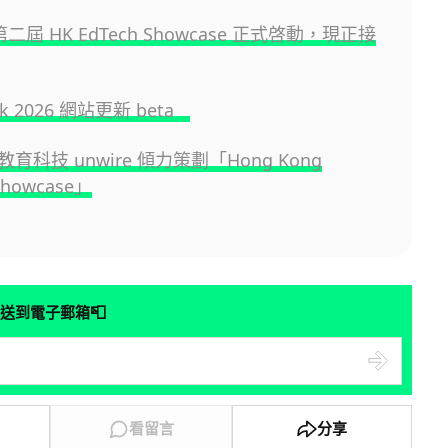
 第二屆 HK EdTech Showcase 正式啓動，現正接
.hk 2026 網站更新 beta
育科技 unwire 傾力策劃「Hong Kong
Showcase」
📮
送到電子郵箱
看留言
分享