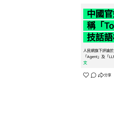
中國官
稱「To
技話語
人民網旗下評論於 
「Agent」及「
文
分享