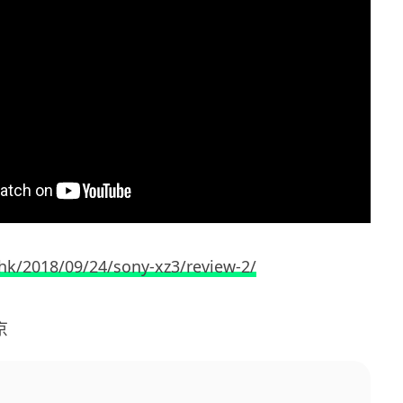
.hk/2018/09/24/sony-xz3/review-2/
京