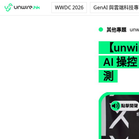
WWDC 2026
GenAI 與雲端科技
【unwire TV】攝
unw
其他專題
【unw
AI 操控
測