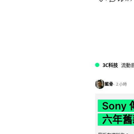
3C科技
流動
藍骨
2 小時
Son
六年舊