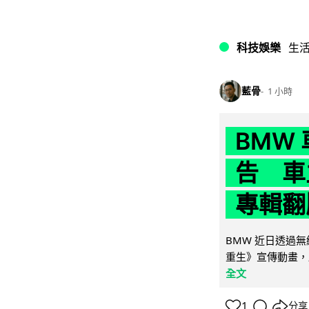
科技娛樂
生
藍骨
1 小時
BMW
告 車主
專輯翻
BMW 近日透過
重生》宣傳動畫，
全文
1
分享