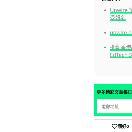
Unwire
受報名
unwire
推動香港教
EdTech 
更多精彩文章每日
讚好
0