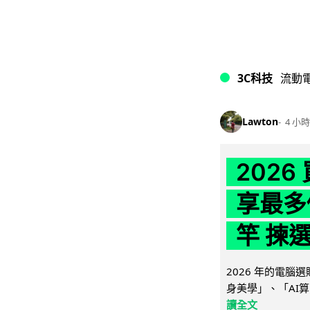
3C科技
流動
Lawton
4 小時
202
享最多
竿 揀
2026 年的電
身美學」、「AI算
讀全文