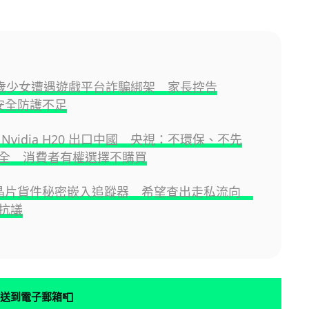
3 歲少女遭遇遊戲平台詐騙綁架 家長控告
x 安全防護不足
Nvidia H20 出口中國 央視：不環保、不先
全 消費者有權選擇不購買
I 晶片貨件秘密嵌入追蹤器 希望查出走私流向
抗議
📮
送到電子郵箱