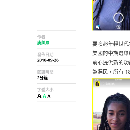
作者
唐美鳳
要喚起年輕世代
美國的中期選舉臨
發佈日期
2018-09-26
前亦提供新的功能
為選民，所有 
閱讀時間
2分鐘
字體大小
A
A
A