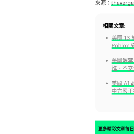
來源：
theverge
相關文章:
美國 1
Roblo
美國解禁 
進、不安
美國 A
中方嚴正
更多精彩文章每日