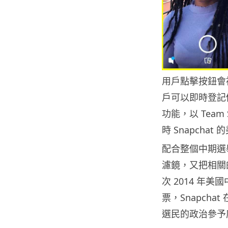
用戶點擊按鈕會被帶
戶可以即時登記做選
功能，以 Tea
時 Snapcha
配合整個中期選舉
濾鏡，又把相關
次 2014 年美
票，Snapch
選民的政治參予