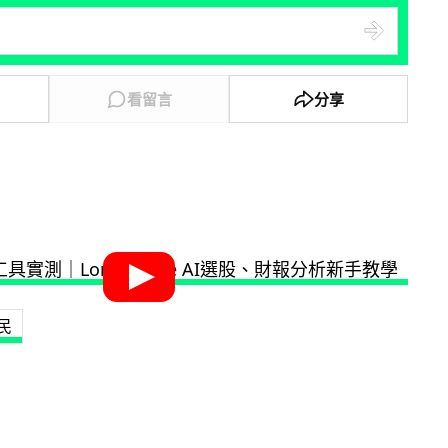
看留言
分享
民