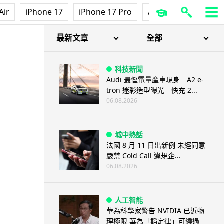
Air
iPhone 17
iPhone 17 Pro
AirPods Pro 3
Ap
最新文章
全部
科技新聞
Audi 最慳電量產車現身 A2 e-
tron 迷彩造型曝光 快充 2...
06.08.2026
城中熱話
法國 8 月 11 日出新例 未經同意
嚴禁 Cold Call 違規企...
06.08.2026
人工智能
華為科學家警告 NVIDIA 已近物
理極限 華為「韜定律」可繞過