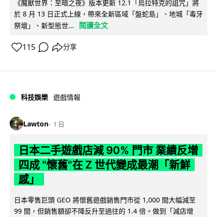
《魔獸世界：至暗之夜》版本更新 12.1「烏拉特克的詛咒」將
於 8 月 13 日正式上線，帶來全新區域「盤蛇島」、地城「毒牙
閱讀全文
祭壇」、新型態世...
115
分享
科技娛樂
遊戲情報
Lawton
1 日
日本二手遊戲店減 90% 門市 業績反增
四成 "懷舊"在 Z 世代變成最潮「新鮮
感」
日本零售巨頭 GEO 將懷舊遊戲銷售門市從 1,000 間大幅減至
99 間，但銷售額卻不降反升至過往的 1.4 倍。做到「減店增