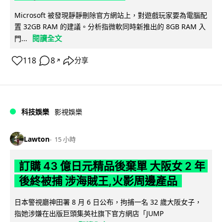
Microsoft 被發現靜靜刪除官方網站上，對遊戲玩家要為電腦配
置 32GB RAM 的建議。分析指微軟同時新推出的 8GB RAM 入
閱讀全文
門...
118
8
分享
↗
科技娛樂
影視娛樂
Lawton
15 小時
訂購 43 億日元精品後棄單 大阪女 2 年
後終被捕 涉海賊王,火影周邊產品
日本警視廳神田署 8 月 6 日公布，拘捕一名 32 歲大阪女子，
指她涉嫌在出版巨頭集英社旗下官方網店「JUMP