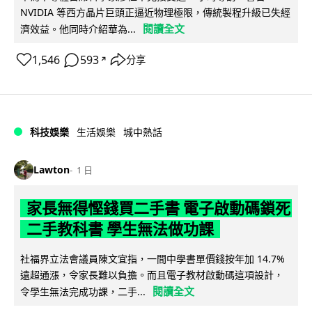
NVIDIA 等西方晶片巨頭正逼近物理極限，傳統製程升級已失經
閱讀全文
濟效益。他同時介紹華為...
1,546
593
分享
↗
科技娛樂
生活娛樂
城中熱話
Lawton
1 日
家長無得慳錢買二手書 電子啟動碼鎖死
二手教科書 學生無法做功課
社福界立法會議員陳文宜指，一間中學書單價錢按年加 14.7%
遠超通漲，令家長難以負擔。而且電子教材啟動碼這項設計，
閱讀全文
令學生無法完成功課，二手...