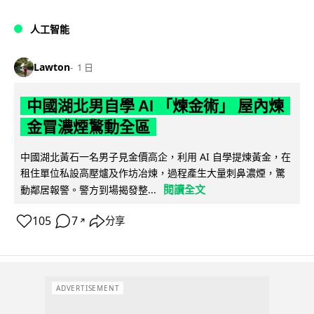
人工智能
Lawton
1 日
中國湖北男自學 AI 「煉金術」 屋內煉
金冒濃煙驚動全區
中國湖北黃石一名男子見金價高企，利用 AI 自學提煉黃金，在
租住單位私設高壓爐及作坊冶煉，過程產生大量刺鼻濃煙，驚
閱讀全文
動鄰居報警。警方到場揭發整...
105
7
分享
↗
ADVERTISEMENT