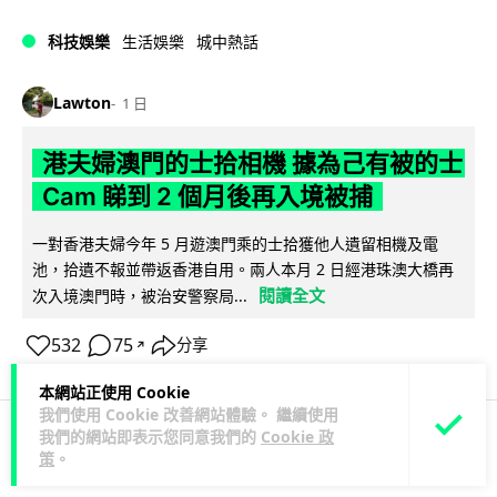
科技娛樂
生活娛樂
城中熱話
Lawton
1 日
港夫婦澳門的士拾相機 據為己有被的士
Cam 睇到 2 個月後再入境被捕
一對香港夫婦今年 5 月遊澳門乘的士拾獲他人遺留相機及電
池，拾遺不報並帶返香港自用。兩人本月 2 日經港珠澳大橋再
閱讀全文
次入境澳門時，被治安警察局...
532
75
分享
↗
本網站正使用 Cookie
我們使用 Cookie 改善網站體驗。 繼續使用
我們的網站即表示您同意我們的
Cookie 政
策
。
3C科技
家居無線