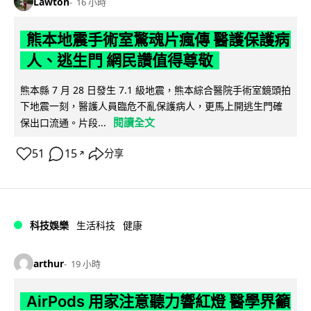
Lawton
16 小時
熊本地震手術室驚魂片瘋傳 醫護保護病
人、逃生門 網民讚值得尊敬
熊本縣 7 月 28 日發生 7.1 級地震，熊本綜合醫院手術室鏡頭拍
下地震一刻，醫護人員臨危不亂保護病人，更馬上開逃生門確
閱讀全文
保出口流通。片段...
51
15
分享
↗
科技娛樂
生活科技
健康
arthur
19 小時
AirPods 用家注意聽力響紅燈 醫學界籲