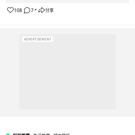
108
7
分享
↗
ADVERTISEMENT