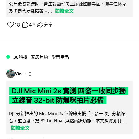
公斤後昏迷送院。醫生診斷他患上尿源性膿毒症、膿毒性休克
閱讀全文
及多器官功能障礙。...
18
4
分享
↗
3C科技
家居無線
影音產品
Vin
1 日
DJI Mic Mini 2s 實測 四發一收同步獨
立錄音 32-bit 防爆咪拍片必備
DJI 最新推出的 Mic Mini 2s 無線咪支援「四發一收」分軌錄
音，並首度下放 32-bit Float 浮點內錄功能。本文經實測其...
閱讀全文