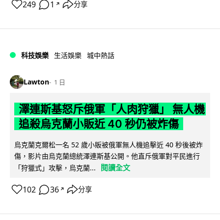
249
1
分享
↗
科技娛樂
生活娛樂
城中熱話
Lawton
1 日
澤連斯基怒斥俄軍「人肉狩獵」 無人機
追殺烏克蘭小販近 40 秒仍被炸傷
烏克蘭克爾松一名 52 歲小販被俄軍無人機追擊近 40 秒後被炸
傷，影片由烏克蘭總統澤連斯基公開。他直斥俄軍對平民進行
閱讀全文
「狩獵式」攻擊，烏克蘭...
102
36
分享
↗