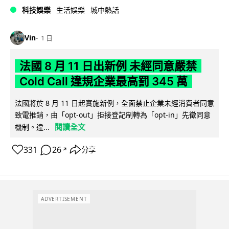
科技娛樂
生活娛樂
城中熱話
Vin
1 日
法國 8 月 11 日出新例 未經同意嚴禁
Cold Call 違規企業最高罰 345 萬
法國將於 8 月 11 日起實施新例，全面禁止企業未經消費者同意
致電推銷，由「opt-out」拒接登記制轉為「opt-in」先徵同意
閱讀全文
機制。違...
331
26
分享
↗
ADVERTISEMENT