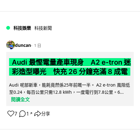
科技娛樂
科技新聞
duncan
1 日
Audi 最慳電量產車現身 A2 e-tron 迷
彩造型曝光 快充 26 分鐘充滿 8 成電
Audi 呢部新車，能耗竟然係25年前嘅一半。 A2 e-tron 風阻低
至0.24，每百公里只需12.8 kWh，一度電行到7.8公里。6...
閱讀全文
7
1
分享
↗