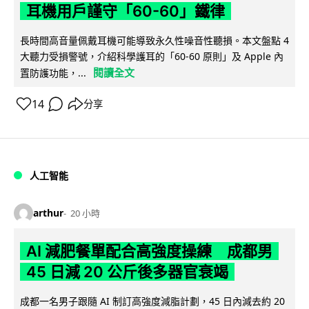
耳機用戶謹守「60-60」鐵律
長時間高音量佩戴耳機可能導致永久性噪音性聽損。本文盤點 4
大聽力受損警號，介紹科學護耳的「60-60 原則」及 Apple 內
閱讀全文
置防護功能，...
14
分享
人工智能
arthur
20 小時
AI 減肥餐單配合高強度操練 成都男
45 日減 20 公斤後多器官衰竭
成都一名男子跟隨 AI 制訂高強度減脂計劃，45 日內減去約 20