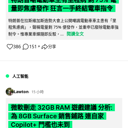
量即焦慮發作 狂言一手終結電車指令
特朗普在拉斯維加斯造勢大會上公開嘲諷電動車車主患有「里
程焦慮病」，聲稱電量剩 75% 便發作，並重申已廢除電動車強
閱讀全文
制令。惟專業車媒隨即反駁，...
386
151
分享
↗
人工智能
Lawton
15 小時
微軟刪走 32GB RAM 遊戲建議 分析:
為 8GB Surface 銷售鋪路 連自家
Copilot+ 門檻也未到