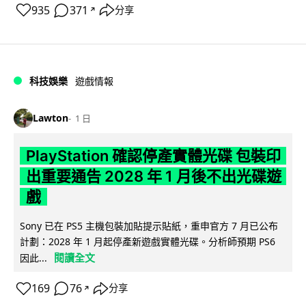
935
371
分享
↗
科技娛樂
遊戲情報
Lawton
1 日
PlayStation 確認停產實體光碟 包裝印
出重要通告 2028 年 1 月後不出光碟遊
戲
Sony 已在 PS5 主機包裝加貼提示貼紙，重申官方 7 月已公布
計劃：2028 年 1 月起停產新遊戲實體光碟。分析師預期 PS6
閱讀全文
因此...
169
76
分享
↗