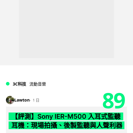
3C科技
流動音樂
89
Lawton
1 日
【評測】Sony IER-M500 入耳式監聽
耳機：現場拍攝、後製監聽與人聲利器