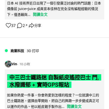
日本 AI 技術界近日出現了一個引發廣泛討論的熱門話題：日本
偶像前 Juice=Juice 成員宮本佳林在完全沒有編程經驗的情況
閱讀全文
下，僅憑藉與...
37
2
分享
↗
商業科技
3D 打印
Vin
10 小時
中三巴士鐵路迷 自製紙皮遙控巴士 門,
水撥識郁 + 實時GPS報站
如果你熱愛一件事，你會熱愛到怎樣的程度？一位就讀中三的
巴士鐵路迷，選擇由零開始，把自己的興趣一步步變成真正可
閱讀全文
以運作的作品。他以紙皮親手製作出...