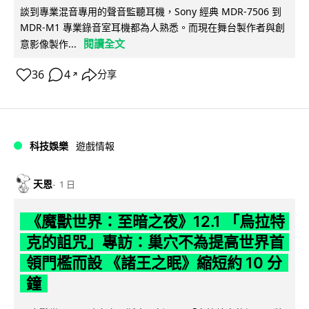
談到專業混音專用的聲音監聽耳機，Sony 經典 MDR-7506 到
MDR-M1 專業錄音室耳機都為人熟悉。而現在舞台製作者與創
閱讀全文
意影像製作...
36
4
分享
↗
科技娛樂
遊戲情報
天恩
1 日
《魔獸世界：至暗之夜》12.1 「烏拉特
克的詛咒」專訪：巢穴不為提高世界首
領門檻而設 《諸王之眠》縮短約 10 分
鐘