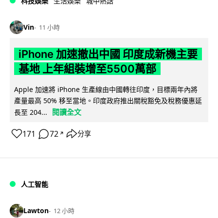
科技娛樂
生活娛樂
城中熱話
Vin
11 小時
iPhone 加速撤出中國 印度成新機主要
基地 上年組裝增至5500萬部
Apple 加速將 iPhone 生產線由中國轉往印度，目標兩年內將
產量最高 50% 移至當地。印度政府推出關稅豁免及稅務優惠延
閱讀全文
長至 204...
171
72
分享
↗
人工智能
Lawton
12 小時