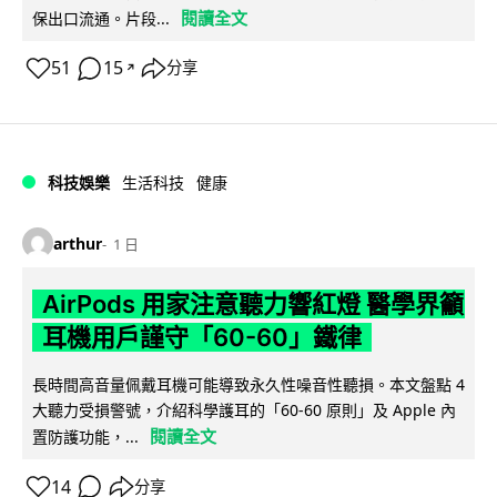
閱讀全文
保出口流通。片段...
51
15
分享
↗
科技娛樂
生活科技
健康
arthur
1 日
AirPods 用家注意聽力響紅燈 醫學界籲
耳機用戶謹守「60-60」鐵律
長時間高音量佩戴耳機可能導致永久性噪音性聽損。本文盤點 4
大聽力受損警號，介紹科學護耳的「60-60 原則」及 Apple 內
閱讀全文
置防護功能，...
14
分享