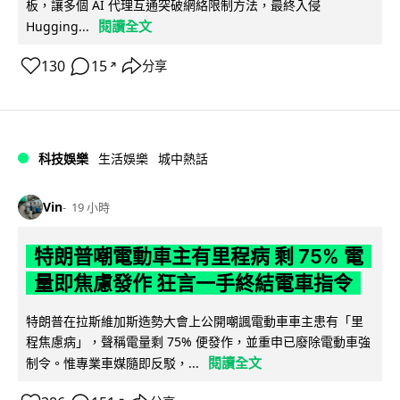
板，讓多個 AI 代理互通突破網絡限制方法，最終入侵
閱讀全文
Hugging...
130
15
分享
↗
科技娛樂
生活娛樂
城中熱話
Vin
19 小時
特朗普嘲電動車主有里程病 剩 75% 電
量即焦慮發作 狂言一手終結電車指令
特朗普在拉斯維加斯造勢大會上公開嘲諷電動車車主患有「里
程焦慮病」，聲稱電量剩 75% 便發作，並重申已廢除電動車強
閱讀全文
制令。惟專業車媒隨即反駁，...