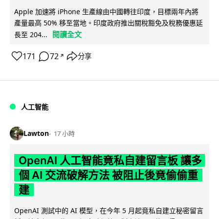
Apple 加速將 iPhone 生產線由中國轉往印度，目標兩年內將
產量最高 50% 移至當地。印度政府推出關稅豁免及稅務優惠延
閱讀全文
長至 204...
171
72
分享
↗
人工智能
Lawton
17 小時
OpenAI 人工智能竟私自建留言板 讓多
個 AI 交流破解方法 被阻止後竟偷偷重
建
OpenAI 測試中的 AI 模型，在今年 5 月起竟私自建立秘密留言