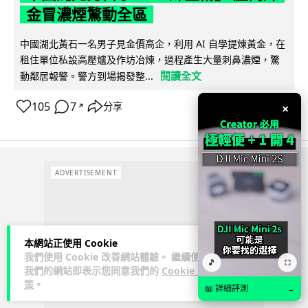
金冒濃煙驚動全區
中國湖北黃石一名男子見金價高企，利用 AI 自學提煉黃金，在
租住單位私設高壓爐及作坊冶煉，過程產生大量刺鼻濃煙，驚
閱讀全文
動鄰居報警。警方到場揭發整...
105
7
分享
×
↗
ADVERTISEMENT
本網站正使用 Cookie
我們使用 Cookie 改善網站體驗。 繼續使用
🎵
⛶
我們的網站即表示您同意我們的
Cookie 政
策
。
📖 詳細評測
→