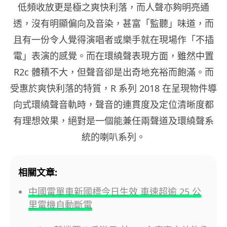
低頻收放更是極之爽快利落，而人聲亦夠明亮通
透，沒有明顯偏向及音染，甚富「監聽」味道，而
且有一份令人覺得演唱者或樂手就在現場作「不插
電」表演的感覺。而在環繞聲表現方面，雖然中置
R2c 體積不大，但聲音卻是出奇地充裕而飽滿。而
受惠於爽快利落的特質，R 系列 2018 在呈現物件導
向式環繞聲音軌時，聲音的連貫度及定位清晰度都
有理想效果，絕對是一個能兼任兩聲道及環繞聲系
統的喇叭系列。
相關文章:
中國電單車新國標今日生效 車速超逾 25 公
里電機自動斷電