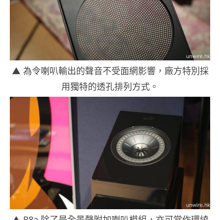
▲ 為令喇叭輸出的聲音不受面網影響，廠方特別採
用獨特的透孔排列方式。
▲ R8a 除了是全景聲附加喇叭模組，亦可當作環繞