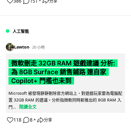
386
151
分享
↗
人工智能
Lawton
20 小時
微軟刪走 32GB RAM 遊戲建議 分析:
為 8GB Surface 銷售鋪路 連自家
Copilot+ 門檻也未到
Microsoft 被發現靜靜刪除官方網站上，對遊戲玩家要為電腦配
置 32GB RAM 的建議。分析指微軟同時新推出的 8GB RAM 入
閱讀全文
門...
118
8
分享
↗