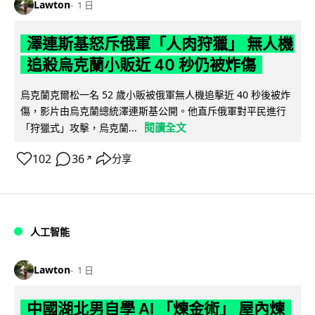
Lawton
1 日
澤連斯基怒斥俄軍「人肉狩獵」 無人機
追殺烏克蘭小販近 40 秒仍被炸傷
烏克蘭克爾松一名 52 歲小販被俄軍無人機追擊近 40 秒後被炸
傷，影片由烏克蘭總統澤連斯基公開。他直斥俄軍對平民進行
閱讀全文
「狩獵式」攻擊，烏克蘭...
102
36
分享
↗
人工智能
Lawton
1 日
中國湖北男自學 AI 「煉金術」 屋內煉