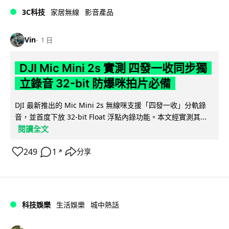
3C科技
家居無線
影音產品
Vin
1 日
DJI Mic Mini 2s 實測 四發一收同步獨
立錄音 32-bit 防爆咪拍片必備
DJI 最新推出的 Mic Mini 2s 無線咪支援「四發一收」分軌錄
音，並首度下放 32-bit Float 浮點內錄功能。本文經實測其...
閱讀全文
249
1
分享
↗
科技娛樂
生活娛樂
城中熱話