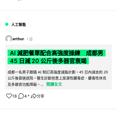
人工智能
arthur
1 日
AI 減肥餐單配合高強度操練 成都男
45 日減 20 公斤後多器官衰竭
成都一名男子跟隨 AI 制訂高強度減脂計劃，45 日內減去約 20
公斤後昏迷送院。醫生診斷他患上尿源性膿毒症、膿毒性休克
閱讀全文
及多器官功能障礙。...
18
4
分享
↗