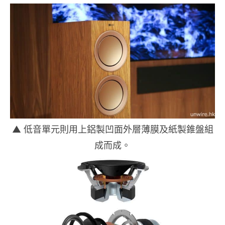
▲ 低音單元則用上鋁製凹面外層薄膜及紙製錐盤組
成而成。