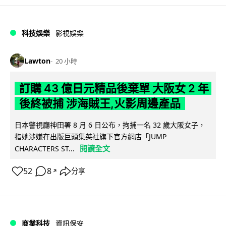
科技娛樂
影視娛樂
Lawton
20 小時
訂購 43 億日元精品後棄單 大阪女 2 年
後終被捕 涉海賊王,火影周邊產品
日本警視廳神田署 8 月 6 日公布，拘捕一名 32 歲大阪女子，
指她涉嫌在出版巨頭集英社旗下官方網店「JUMP
閱讀全文
CHARACTERS ST...
52
8
分享
↗
商業科技
資訊保安