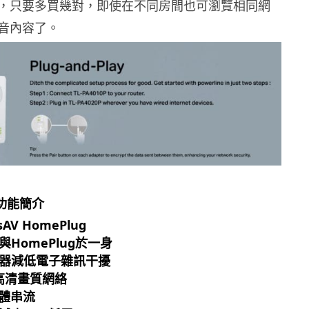
，只要多買幾對，即使在不同房間也可瀏覽相同網
音內容了。
T 功能簡介
AV HomePlug
HomePlug於一身
器減低電子雜訊干擾
高清畫質網絡
媒體串流