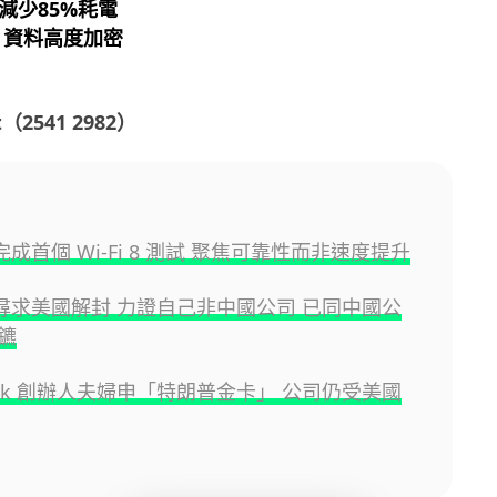
減少85%耗電
 資料高度加密
（2541 2982）
nk 完成首個 Wi-Fi 8 測試 聚焦可靠性而非速度提升
nk 尋求美國解封 力證自己非中國公司 已同中國公
鑣
Link 創辦人夫婦申「特朗普金卡」 公司仍受美國