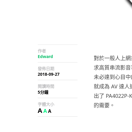
作者
Edward
對於一般人上網來
求高質串流影音
發佈日期
2018-09-27
未必達到心目中的
就成為 AV 達
閱讀時間
5分鐘
出了 PA4022P
字體大小
的需要。
A
A
A