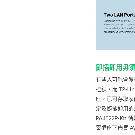
即插即用毋須
有些人可能會覺得
拉線，而 TP-L
座，已可存取家
定及隨插即用的
PA4022P-K
電插座下佈置 AV