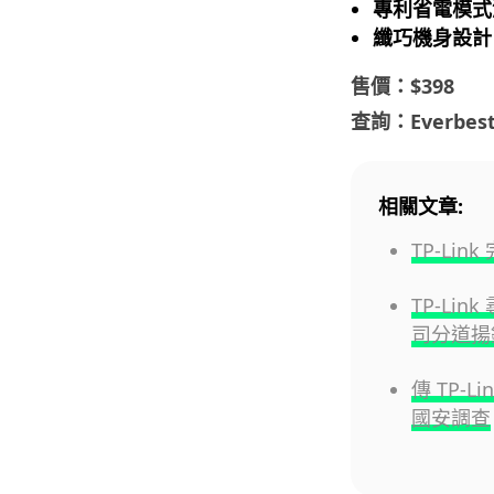
專利省電模式
纖巧機身設計
售價：$398
查詢：Everbest
相關文章:
TP-Li
TP-Li
司分道揚
傳 TP-
國安調查