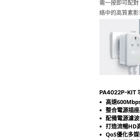
需一按即可配對
絡中的高質素影
PA4022P-KI
高速600Mbps
整合電源插座與
配備電源濾波
打造流暢HD
QoS優化多