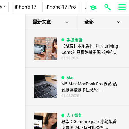
Air
iPhone 17
iPhone 17 Pro
AirPods Pro 3
Ap
最新文章
全部
手提電話
【試玩】本地製作《HK Driving
Game》真實路線重現 操控有...
03.08.2026
Mac
M5 Max MacBook Pro 過熱 熱
到鍵盤按鍵卡住機殼 ...
03.08.2026
人工智能
教學：Gemini Spark 小龍蝦香
港實測 24小時自動格價 ...