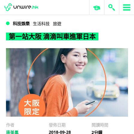
WWDC 2026
GenAI 與雲端科技專區
ERP 與商業 AI
第一站大阪 滴滴叫車進軍日本
科技娛樂
生活科技
旅遊
第一站大阪 滴滴叫車進軍日本
作者
發佈日期
閱讀時間
2018-09-28
唐美鳳
2分鐘