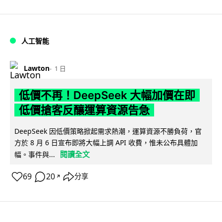
人工智能
Lawton
1 日
低價不再！DeepSeek 大幅加價在即
低價搶客反釀運算資源告急
DeepSeek 因低價策略掀起需求熱潮，運算資源不勝負荷，官
方於 8 月 6 日宣布即將大幅上調 API 收費，惟未公布具體加
閱讀全文
幅。事件與...
69
20
分享
↗