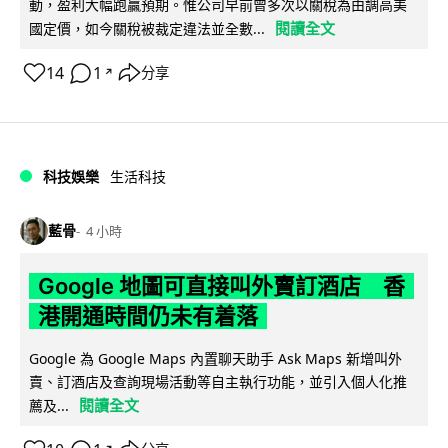
動，盈利大幅跑贏預期。惟公司早前曾多次以關稅為由調高美
閱讀全文
國定價，如今關稅被裁定違法並全數...
14
1
分享
↗
科技娛樂
生活科技
藍骨
4 小時
Google 地圖可直接叫外賣訂酒店 香
港開通時間仍未有着落
Google 為 Google Maps 內置聊天助手 Ask Maps 新增叫外
賣、訂酒店及查詢現場活動等自主執行功能，並引入個人化推
閱讀全文
薦及...