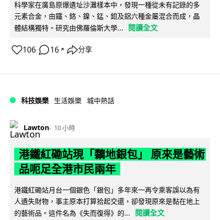
科學家在廣島原爆遺址沙灘樣本中，發現一種從未有記錄的多
元素合金，由鐵、鉻、鎳、錳、鉬及鋁六種金屬混合而成，晶
閱讀全文
體結構獨特。研究由佛羅倫斯大學...
106
16
分享
↗
科技娛樂
生活娛樂
城中熱話
Lawton
10 小時
港鐵紅磡站現「黐地銀包」 原來是藝術
品呃足全港市民兩年
港鐵紅磡站月台一個銀色「銀包」多年來一再令乘客誤以為有
人遺失財物，事主原本打算拾起交還，卻發現原來是黏在地上
閱讀全文
的藝術品。這件名為《失而復得》的...