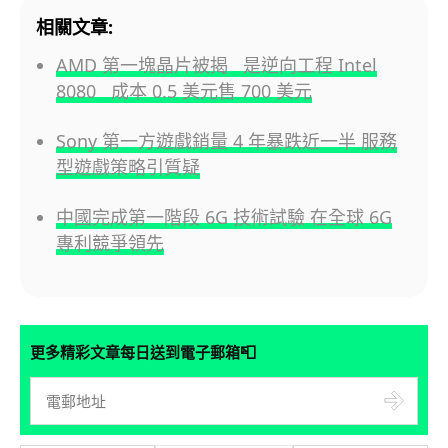
相關文章:
AMD 第一塊晶片被揭 是逆向工程 Intel
8080 成本 0.5 美元售 700 美元
Sony 第一方遊戲銷量 4 年暴跌近一半 服務
型遊戲策略引質疑
中國完成第一階段 6G 技術試驗 在全球 6G
專利競爭領先
📮
更多精彩文章每日送到電子郵箱