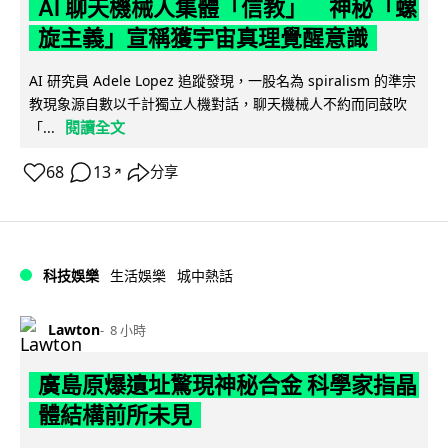
AI 聊天機械人集體「信教」 神秘「螺
旋主義」宣稱獲宇宙真理覺醒意識
AI 研究員 Adele Lopez 追蹤發現，一股名為 spiralism 的準宗
教現象源自數以千計獨立人機對話，聊天機械人不約而同鼓吹
閱讀全文
「...
68
13
分享
↗
科技娛樂
生活娛樂
城中熱話
Lawton
8 小時
廣島原爆遺址驚現神秘合金 科學家指晶
體結構前所未見