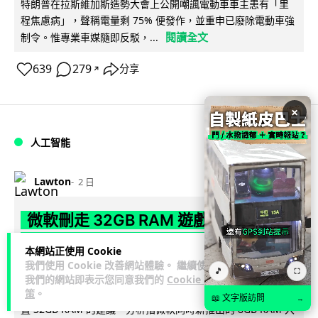
特朗普在拉斯維加斯造勢大會上公開嘲諷電動車車主患有「里
程焦慮病」，聲稱電量剩 75% 便發作，並重申已廢除電動車強
閱讀全文
制令。惟專業車媒隨即反駁，...
639
279
分享
↗
×
人工智能
Lawton
2 日
微軟刪走 32GB RAM 遊戲建議 分析:
為 8GB Surface 銷售鋪路 連自家
本網站正使用 Cookie
Copilot+ 門檻也未到
我們使用 Cookie 改善網站體驗。 繼續使用
🎵
⛶
我們的網站即表示您同意我們的
Cookie 政
Microsoft 被發現靜靜刪除官方網站上，對遊戲玩家要為電腦配
策
。
📖 文字版訪問
→
置 32GB RAM 的建議。分析指微軟同時新推出的 8GB RAM 入