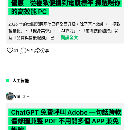
優惠 從極致便攜到電競標竿 揀選啱你
的高效能 PC
2026 年的電腦選購基準已經全面升級。除了基本效能，「極致
輕量化」、「機身美學」、「AI算力」、「前瞻技術加持」以
閱讀全文
及「品質與售後服務」 已...
41
9
分享
↗
人工智能
Vin
2 日
ChatGPT 免費呼叫 Adobe 一句話跨軟
體修圖兼整 PDF 不用開多個 APP 兼免
帳號