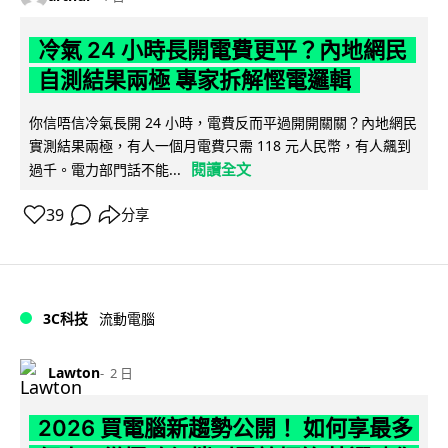
冷氣 24 小時長開電費更平？內地網民
自測結果兩極 專家拆解慳電邏輯
你信唔信冷氣長開 24 小時，電費反而平過開開關關？內地網民
實測結果兩極，有人一個月電費只需 118 元人民幣，有人飆到
閱讀全文
過千。電力部門話不能...
39
分享
3C科技
流動電腦
Lawton
2 日
2026 買電腦新趨勢公開！ 如何享最多