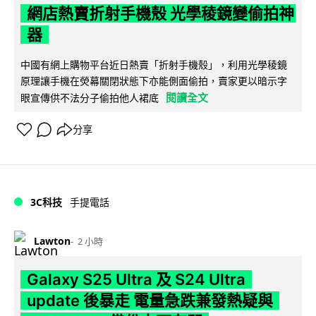
網店熱賣折射手機殼 光學稜鏡變偷拍神
器
中國有網上購物平台近日熱賣「折射手機殼」，利用光學稜鏡
原理讓手機在熒幕關閉狀態下亦能側面偷拍，賣家更以暗示字
閱讀全文
眼宣傳供不法分子偷拍他人裙底
分享
3C科技
手提電話
Lawton
2 小時
Galaxy S25 Ultra 及 S24 Ultra
update 後暴走 電量急跌兼發熱疑與