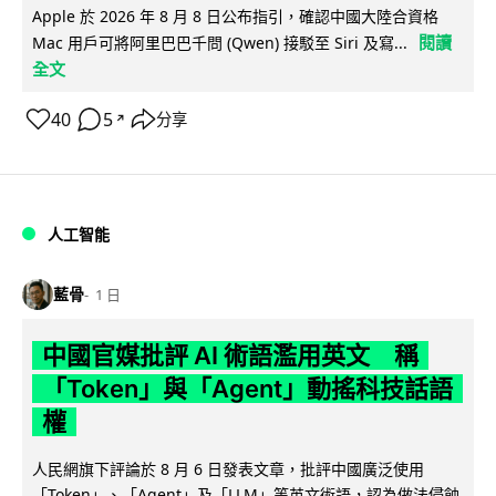
Apple 於 2026 年 8 月 8 日公布指引，確認中國大陸合資格
閱讀
Mac 用戶可將阿里巴巴千問 (Qwen) 接駁至 Siri 及寫...
全文
40
5
分享
↗
人工智能
藍骨
1 日
中國官媒批評 AI 術語濫用英文 稱
「Token」與「Agent」動搖科技話語
權
人民網旗下評論於 8 月 6 日發表文章，批評中國廣泛使用
「Token」、「Agent」及「LLM」等英文術語，認為做法侵蝕