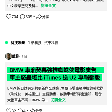
閱讀全文
中文表意空間及科...
704
305
分享
↗
科技娛樂
生活科技
汽車科技
藍骨
1 日
BMW 車廂熒幕強推蜘蛛俠電影廣告
車主怒轟堪比 iTunes 送 U2 專輯翻版
BMW 近日透過無線更新向全球逾 70 個市場車輛中控熒幕推送
《蜘蛛俠：英雄重生》宣傳動畫，啟動車輛即彈出通知，觸發
閱讀全文
大批車主不滿。BMW 早...
32
4
分享
↗