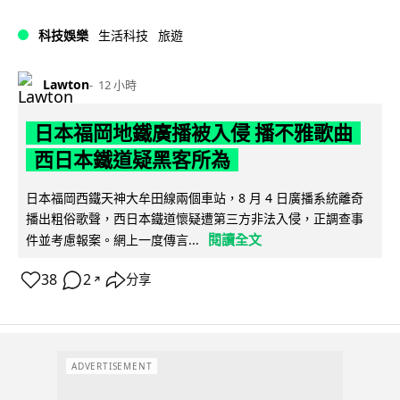
科技娛樂
生活科技
旅遊
Lawton
12 小時
日本福岡地鐵廣播被入侵 播不雅歌曲
西日本鐵道疑黑客所為
日本福岡西鐵天神大牟田線兩個車站，8 月 4 日廣播系統離奇
播出粗俗歌聲，西日本鐵道懷疑遭第三方非法入侵，正調查事
閱讀全文
件並考慮報案。網上一度傳言...
38
2
分享
↗
ADVERTISEMENT