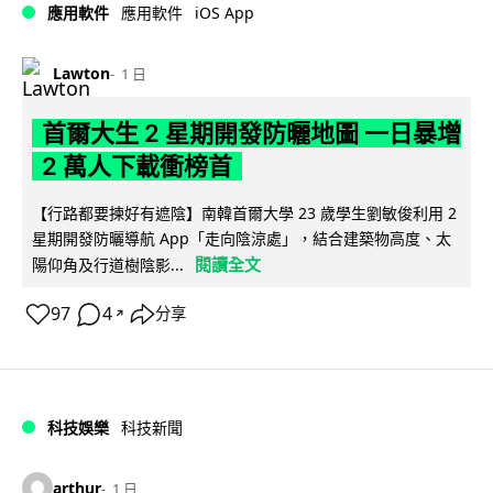
iOS App
應用軟件
應用軟件
Lawton
1 日
首爾大生 2 星期開發防曬地圖 一日暴增
2 萬人下載衝榜首
【行路都要揀好有遮陰】南韓首爾大學 23 歲學生劉敏俊利用 2
星期開發防曬導航 App「走向陰涼處」，結合建築物高度、太
閱讀全文
陽仰角及行道樹陰影...
97
4
分享
↗
科技娛樂
科技新聞
arthur
1 日