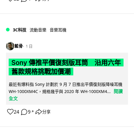
3C科技
流動音樂
音樂耳機
藍骨
1 日
Sony 傳推平價復刻版耳筒 沿用六年
舊款規格挑戰加價潮
最近有爆料指 Sony 計劃於 9 月 7 日推出平價復刻版降噪耳機
閱讀
WH-1000XM4C，規格幾乎與 2020 年 WH-1000XM4...
全文
24
9
分享
↗