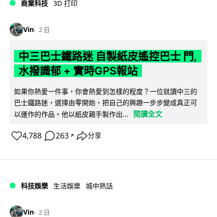
商業科技
3D 打印
Vin
2 日
中三巴士鐵路迷 自製紙皮遙控巴士 門,
水撥識郁 + 實時GPS報站
如果你熱愛一件事，你會熱愛到怎樣的程度？一位就讀中三的
巴士鐵路迷，選擇由零開始，把自己的興趣一步步變成真正可
閱讀全文
以運作的作品。他以紙皮親手製作出...
4,788
263
分享
↗
科技娛樂
生活娛樂
城中熱話
Vin
2 日