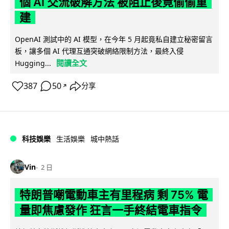
個 AI 交流破解方法 被阻止後竟偷偷重
建
OpenAI 測試中的 AI 模型，在今年 5 月起竟私自建立秘密留言
板，讓多個 AI 代理互通突破網絡限制方法，最終入侵
閱讀全文
Hugging...
387
50
分享
↗
科技娛樂
生活娛樂
城中熱話
Vin
2 日
特朗普嘲電動車主有里程病 剩 75% 電
量即焦慮發作 狂言一手終結電車指令