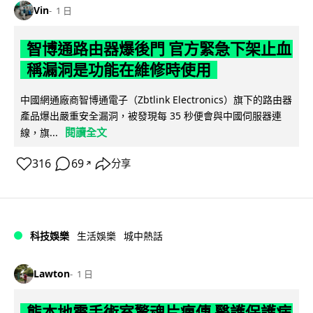
Vin
1 日
智博通路由器爆後門 官方緊急下架止血
稱漏洞是功能在維修時使用
中國網通廠商智博通電子（Zbtlink Electronics）旗下的路由器
產品爆出嚴重安全漏洞，被發現每 35 秒便會與中國伺服器連
閱讀全文
線，旗...
316
69
分享
↗
科技娛樂
生活娛樂
城中熱話
Lawton
1 日
熊本地震手術室驚魂片瘋傳 醫護保護病