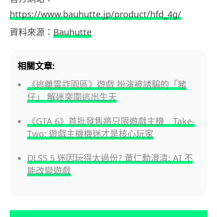
https://www.bauhutte.jp/product/hfd_4g/
資料來源：
Bauhutte
相關文章:
《逃離電詐園區》遊戲 扮演被誘騙的「豬
仔」 解迷突圍逃出生天
《GTA 6》首批發售將只限遊戲主機 Take-
Two: 遊戲主機機迷才是核心玩家
DLSS 5 迷因玩得太過份? 黃仁勳澄清: AI 不
能改變遊戲