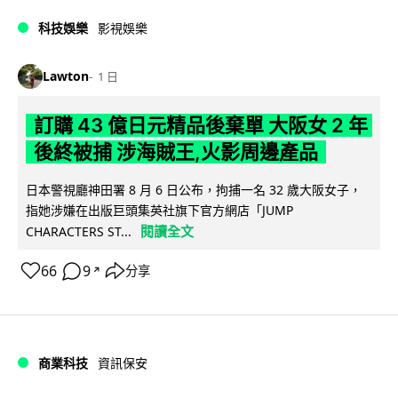
科技娛樂
影視娛樂
Lawton
1 日
訂購 43 億日元精品後棄單 大阪女 2 年
後終被捕 涉海賊王,火影周邊產品
日本警視廳神田署 8 月 6 日公布，拘捕一名 32 歲大阪女子，
指她涉嫌在出版巨頭集英社旗下官方網店「JUMP
閱讀全文
CHARACTERS ST...
66
9
分享
↗
商業科技
資訊保安