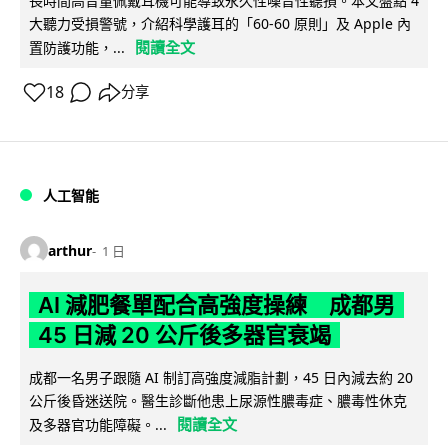
長時間高音量佩戴耳機可能導致永久性噪音性聽損。本文盤點 4
大聽力受損警號，介紹科學護耳的「60-60 原則」及 Apple 內
閱讀全文
置防護功能，...
18
分享
人工智能
arthur
1 日
AI 減肥餐單配合高強度操練 成都男
45 日減 20 公斤後多器官衰竭
成都一名男子跟隨 AI 制訂高強度減脂計劃，45 日內減去約 20
公斤後昏迷送院。醫生診斷他患上尿源性膿毒症、膿毒性休克
閱讀全文
及多器官功能障礙。...