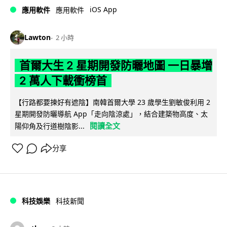
iOS App
應用軟件
應用軟件
Lawton
2 小時
首爾大生 2 星期開發防曬地圖 一日暴增
2 萬人下載衝榜首
【行路都要揀好有遮陰】南韓首爾大學 23 歲學生劉敏俊利用 2
星期開發防曬導航 App「走向陰涼處」，結合建築物高度、太
閱讀全文
陽仰角及行道樹陰影...
分享
科技娛樂
科技新聞