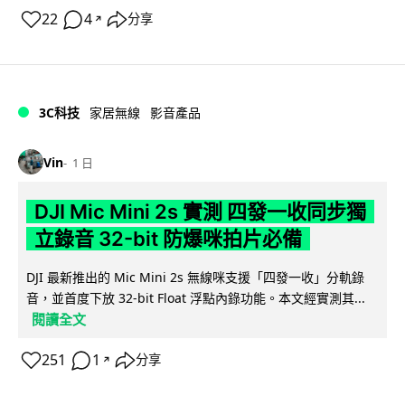
22
4
分享
↗
3C科技
家居無線
影音產品
Vin
1 日
DJI Mic Mini 2s 實測 四發一收同步獨
立錄音 32-bit 防爆咪拍片必備
DJI 最新推出的 Mic Mini 2s 無線咪支援「四發一收」分軌錄
音，並首度下放 32-bit Float 浮點內錄功能。本文經實測其...
閱讀全文
251
1
分享
↗