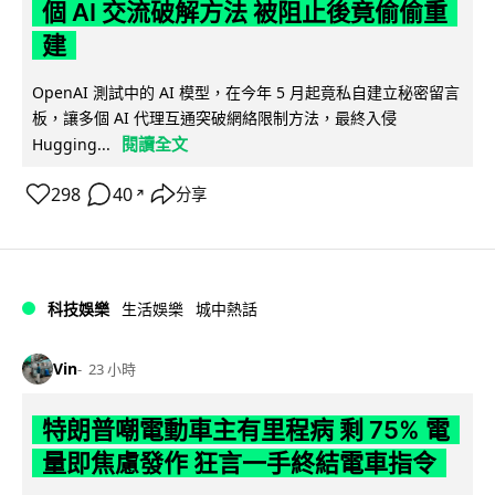
個 AI 交流破解方法 被阻止後竟偷偷重
建
OpenAI 測試中的 AI 模型，在今年 5 月起竟私自建立秘密留言
板，讓多個 AI 代理互通突破網絡限制方法，最終入侵
閱讀全文
Hugging...
298
40
分享
↗
科技娛樂
生活娛樂
城中熱話
Vin
23 小時
特朗普嘲電動車主有里程病 剩 75% 電
量即焦慮發作 狂言一手終結電車指令