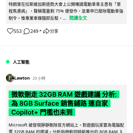
特朗普在拉斯維加斯造勢大會上公開嘲諷電動車車主患有「里
程焦慮病」，聲稱電量剩 75% 便發作，並重申已廢除電動車強
閱讀全文
制令。惟專業車媒隨即反駁，...
553
249
分享
↗
人工智能
Lawton
23 小時
微軟刪走 32GB RAM 遊戲建議 分析:
為 8GB Surface 銷售鋪路 連自家
Copilot+ 門檻也未到
Microsoft 被發現靜靜刪除官方網站上，對遊戲玩家要為電腦配
置 32GB RAM 的建議。分析指微軟同時新推出的 8GB RAM 入