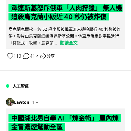
澤連斯基怒斥俄軍「人肉狩獵」 無人機
追殺烏克蘭小販近 40 秒仍被炸傷
烏克蘭克爾松一名 52 歲小販被俄軍無人機追擊近 40 秒後被炸
傷，影片由烏克蘭總統澤連斯基公開。他直斥俄軍對平民進行
閱讀全文
「狩獵式」攻擊，烏克蘭...
112
41
分享
↗
人工智能
Lawton
1 日
中國湖北男自學 AI 「煉金術」 屋內煉
金冒濃煙驚動全區