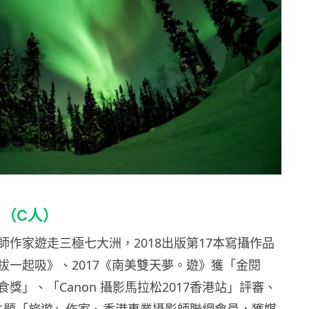
ng （C人）
師作家遊走三極七大洲，2018出版第17本寫攝作品
拔一起吸》、2017《南美雙天夢。遊》獲「金閱
獎」、「Canon 攝影馬拉松2017香港站」評審、