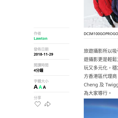
作者
DCIM100GOPROGOP
Lawton
發佈日期
旅遊攝影所以吸
2018-11-29
遊攝影更是輕鬆方
閱讀時間
玩又多元化，穩
4分鐘
方香港區代理商 Mi
字體大小
Cheng 及 T
A
A
A
為大家導行。
分享