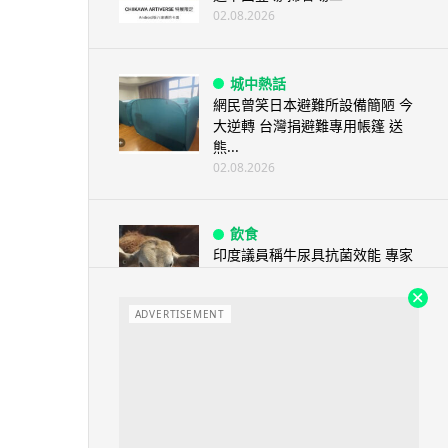
02.08.2026
城中熱話
網民曾笑日本避難所設備簡陋 今
大逆轉 台灣捐避難專用帳篷 送
熊...
02.08.2026
飲食
印度議員稱牛尿具抗菌效能 專家
指專利不等於臨床療效
02.08.2026
ADVERTISEMENT
健康
研究：青少年 ADHD 症狀與飲食
有關 地中海飲食吃得多集中力較
好