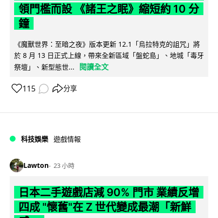
領門檻而設 《諸王之眠》縮短約 10 分
鐘
《魔獸世界：至暗之夜》版本更新 12.1「烏拉特克的詛咒」將
於 8 月 13 日正式上線，帶來全新區域「盤蛇島」、地城「毒牙
閱讀全文
祭壇」、新型態世...
115
分享
科技娛樂
遊戲情報
Lawton
23 小時
日本二手遊戲店減 90% 門市 業績反增
四成 "懷舊"在 Z 世代變成最潮「新鮮