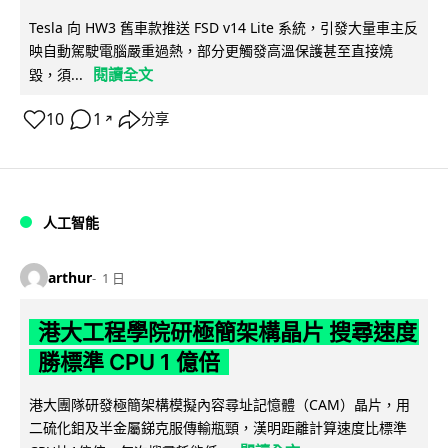
Tesla 向 HW3 舊車款推送 FSD v14 Lite 系統，引發大量車主反
映自動駕駛電腦嚴重過熱，部分更觸發高溫保護甚至直接燒
閱讀全文
毀，須...
10
1
分享
↗
人工智能
arthur
1 日
港大工程學院研極簡架構晶片 搜尋速度
勝標準 CPU 1 億倍
港大團隊研發極簡架構模擬內容尋址記憶體（CAM）晶片，用
二硫化鉬及半金屬銻克服傳輸瓶頸，漢明距離計算速度比標準