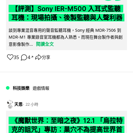
【評測】Sony IER-M500 入耳式監聽
耳機：現場拍攝、後製監聽與人聲利器
談到專業混音專用的聲音監聽耳機，Sony 經典 MDR-7506 到
MDR-M1 專業錄音室耳機都為人熟悉。而現在舞台製作者與創
閱讀全文
意影像製作...
35
4
分享
↗
科技娛樂
遊戲情報
天恩
22 小時
《魔獸世界：至暗之夜》12.1 「烏拉特
克的詛咒」專訪：巢穴不為提高世界首