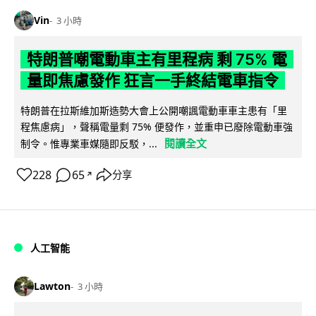
Vin
3 小時
特朗普嘲電動車主有里程病 剩 75% 電
量即焦慮發作 狂言一手終結電車指令
特朗普在拉斯維加斯造勢大會上公開嘲諷電動車車主患有「里
程焦慮病」，聲稱電量剩 75% 便發作，並重申已廢除電動車強
閱讀全文
制令。惟專業車媒隨即反駁，...
228
65
分享
↗
人工智能
Lawton
3 小時