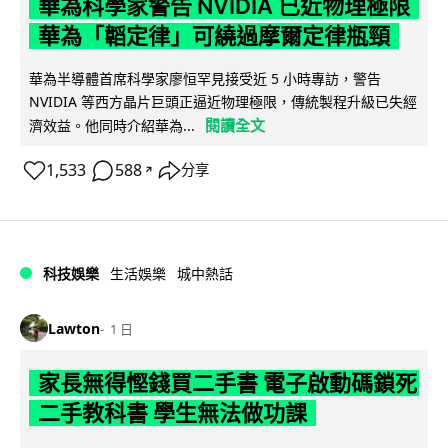
華為科學家警告 NVIDIA 已近物理極限
華為「韜定律」可繞過摩爾定律瓶頸
華為半導體首席科學家廖恒罕見接受近 5 小時專訪，警告
NVIDIA 等西方晶片巨頭正逼近物理極限，傳統製程升級已失經
閱讀全文
濟效益。他同時介紹華為...
1,533
588
分享
↗
科技娛樂
生活娛樂
城中熱話
Lawton
1 日
家長無得慳錢買二手書 電子啟動碼鎖死
二手教科書 學生無法做功課