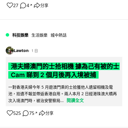
27
4
分享
↗
科技娛樂
生活娛樂
城中熱話
Lawton
1 日
港夫婦澳門的士拾相機 據為己有被的士
Cam 睇到 2 個月後再入境被捕
一對香港夫婦今年 5 月遊澳門乘的士拾獲他人遺留相機及電
池，拾遺不報並帶返香港自用。兩人本月 2 日經港珠澳大橋再
閱讀全文
次入境澳門時，被治安警察局...
525
75
分享
↗