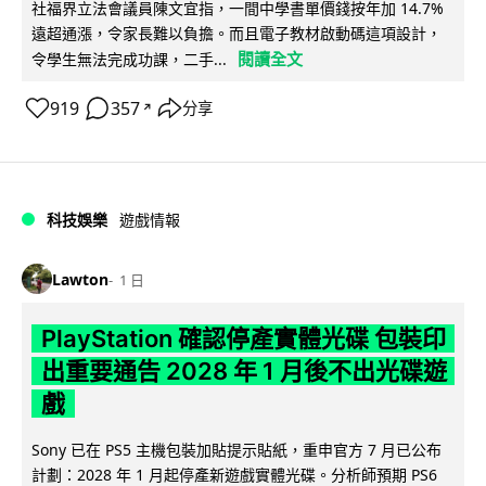
社福界立法會議員陳文宜指，一間中學書單價錢按年加 14.7%
遠超通漲，令家長難以負擔。而且電子教材啟動碼這項設計，
閱讀全文
令學生無法完成功課，二手...
919
357
分享
↗
科技娛樂
遊戲情報
Lawton
1 日
PlayStation 確認停產實體光碟 包裝印
出重要通告 2028 年 1 月後不出光碟遊
戲
Sony 已在 PS5 主機包裝加貼提示貼紙，重申官方 7 月已公布
計劃：2028 年 1 月起停產新遊戲實體光碟。分析師預期 PS6