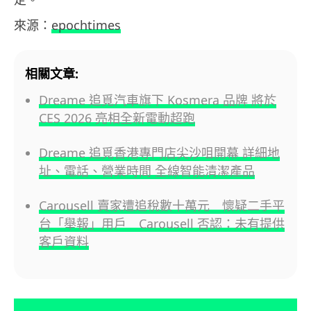
來源：
epochtimes
相關文章:
Dreame 追覓汽車旗下 Kosmera 品牌 將於
CES 2026 亮相全新電動超跑
Dreame 追覓香港專門店尖沙咀開幕 詳細地
址、電話、營業時間 全線智能清潔產品
Carousell 賣家遭追稅數十萬元 懷疑二手平
台「舉報」用戶 Carousell 否認：未有提供
客戶資料