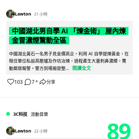
Lawton
21 小時
中國湖北男自學 AI 「煉金術」 屋內煉
金冒濃煙驚動全區
中國湖北黃石一名男子見金價高企，利用 AI 自學提煉黃金，在
租住單位私設高壓爐及作坊冶煉，過程產生大量刺鼻濃煙，驚
閱讀全文
動鄰居報警。警方到場揭發整...
103
7
分享
↗
3C科技
流動音樂
89
Lawton
22 小時