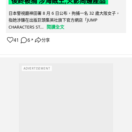
後終被捕 涉海賊王,火影周邊產品
日本警視廳神田署 8 月 6 日公布，拘捕一名 32 歲大阪女子，
指她涉嫌在出版巨頭集英社旗下官方網店「JUMP
閱讀全文
CHARACTERS ST...
41
6
分享
↗
ADVERTISEMENT