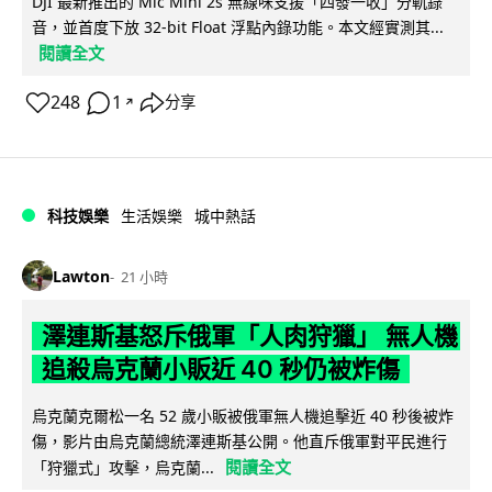
DJI 最新推出的 Mic Mini 2s 無線咪支援「四發一收」分軌錄
音，並首度下放 32-bit Float 浮點內錄功能。本文經實測其...
閱讀全文
248
1
分享
↗
科技娛樂
生活娛樂
城中熱話
Lawton
21 小時
澤連斯基怒斥俄軍「人肉狩獵」 無人機
追殺烏克蘭小販近 40 秒仍被炸傷
烏克蘭克爾松一名 52 歲小販被俄軍無人機追擊近 40 秒後被炸
傷，影片由烏克蘭總統澤連斯基公開。他直斥俄軍對平民進行
閱讀全文
「狩獵式」攻擊，烏克蘭...