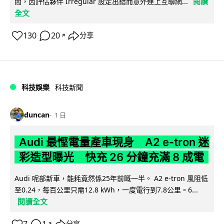
閱讀
間，因評估夥伴 Irregular 設定出錯而意外連上互聯網...
全文
130
20
分享
↗
科技娛樂
科技新聞
duncan
1 日
Audi 最慳電量產車現身 A2 e-tron 迷
彩造型曝光 快充 26 分鐘充滿 8 成電
Audi 呢部新車，能耗竟然係25年前嘅一半。 A2 e-tron 風阻低
至0.24，每百公里只需12.8 kWh，一度電行到7.8公里。6...
閱讀全文
↗