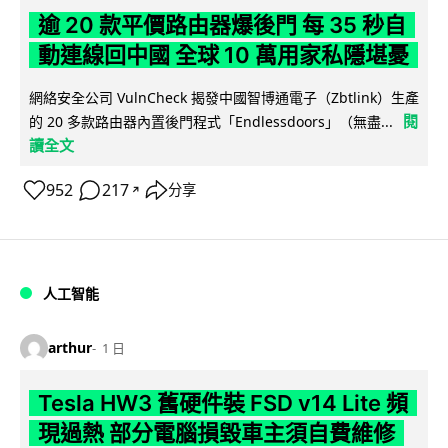
逾 20 款平價路由器爆後門 每 35 秒自
動連線回中國 全球 10 萬用家私隱堪憂
網絡安全公司 VulnCheck 揭發中國智博通電子（Zbtlink）生產
閱
的 20 多款路由器內置後門程式「Endlessdoors」（無盡...
讀全文
952
217
分享
↗
人工智能
arthur
1 日
Tesla HW3 舊硬件裝 FSD v14 Lite 頻
現過熱 部分電腦損毀車主須自費維修