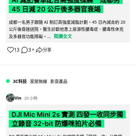
AI 減肥餐單配合高強度操練 成都男
45 日減 20 公斤後多器官衰竭
成都一名男子跟隨 AI 制訂高強度減脂計劃，45 日內減去約 20
公斤後昏迷送院。醫生診斷他患上尿源性膿毒症、膿毒性休克
閱讀全文
及多器官功能障礙。...
13
3
分享
↗
3C科技
家居無線
影音產品
Vin
20 小時
DJI Mic Mini 2s 實測 四發一收同步獨
立錄音 32-bit 防爆咪拍片必備