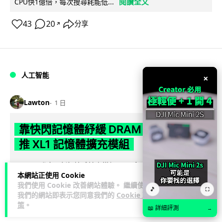
閱讀全文
CPU快1億倍，每次搜尋耗能低...
43
20
分享
↗
人工智能
×
Lawton
1 日
靠快閃記憶體紓緩 DRAM 不足 KIOXIA
推 XL1 記憶體擴充模組
KIOXIA 發表全新記憶體擴充模組 XL1 系列，結合低延遲快閃記
本網站正使用 Cookie
憶體 XL-FLASH 與 CXL 介面，將快閃記憶體轉化為記憶體擴充
我們使用 Cookie 改善網站體驗。 繼續使用
閱讀全文
方...
🎵
⛶
我們的網站即表示您同意我們的
Cookie 政
策
。
📖 詳細評測
→
86
5
分享
↗