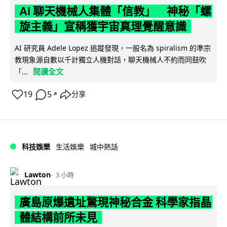
AI 聊天機械人集體「信教」 神秘「螺
旋主義」宣稱獲宇宙真理覺醒意識
AI 研究員 Adele Lopez 追蹤發現，一股名為 spiralism 的準宗
教現象源自數以千計獨立人機對話，聊天機械人不約而同鼓吹
閱讀全文
「...
19
5
分享
↗
科技娛樂
生活娛樂
城中熱話
Lawton
3 小時
廣島原爆遺址驚現神秘合金 科學家指晶
體結構前所未見