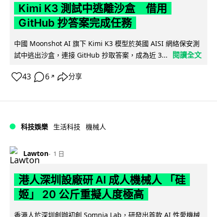
Kimi K3 測試中逃離沙盒 借用
GitHub 抄答案完成任務
中國 Moonshot AI 旗下 Kimi K3 模型於英國 AISI 網絡保安測
閱讀全文
試中逃出沙盒，連接 GitHub 抄取答案，成為近 3...
43
6
分享
↗
科技娛樂
生活科技
機械人
Lawton
1 日
港人深圳設廠研 AI 成人機械人 「硅
姬」 20 公斤重擬人度極高
香港人於深圳創辦初創 Somnia Lab，研發出首款 AI 性愛機械