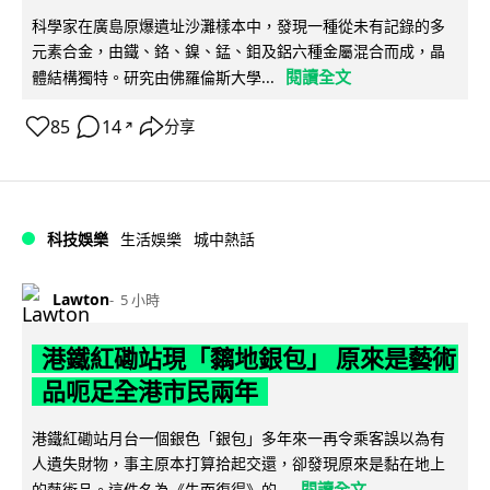
科學家在廣島原爆遺址沙灘樣本中，發現一種從未有記錄的多
元素合金，由鐵、鉻、鎳、錳、鉬及鋁六種金屬混合而成，晶
閱讀全文
體結構獨特。研究由佛羅倫斯大學...
85
14
分享
↗
科技娛樂
生活娛樂
城中熱話
Lawton
5 小時
港鐵紅磡站現「黐地銀包」 原來是藝術
品呃足全港市民兩年
港鐵紅磡站月台一個銀色「銀包」多年來一再令乘客誤以為有
人遺失財物，事主原本打算拾起交還，卻發現原來是黏在地上
閱讀全文
的藝術品。這件名為《失而復得》的...