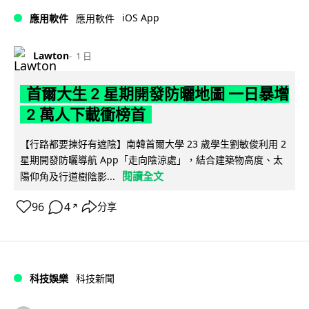
iOS App
應用軟件
應用軟件
Lawton
1 日
首爾大生 2 星期開發防曬地圖 一日暴增
2 萬人下載衝榜首
【行路都要揀好有遮陰】南韓首爾大學 23 歲學生劉敏俊利用 2
星期開發防曬導航 App「走向陰涼處」，結合建築物高度、太
閱讀全文
陽仰角及行道樹陰影...
96
4
分享
↗
科技娛樂
科技新聞