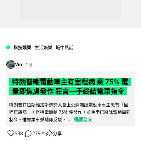
科技娛樂
生活娛樂
城中熱話
Vin
2 日
特朗普嘲電動車主有里程病 剩 75% 電
量即焦慮發作 狂言一手終結電車指令
特朗普在拉斯維加斯造勢大會上公開嘲諷電動車車主患有「里
程焦慮病」，聲稱電量剩 75% 便發作，並重申已廢除電動車強
閱讀全文
制令。惟專業車媒隨即反駁，...
638
279
分享
↗