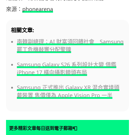
來源：
phonearena
相關文章:
南韓副總理：AI 財富須回饋社會 Samsung
罷工危機敲響分配警鐘
Samsung Galaxy S26 系列設計大變 借鑑
iPhone 17 橫向攝影鏡頭布局
Samsung 正式推出 Galaxy XR 混合實境頭
戴裝置 售價僅為 Apple Vision Pro 一半
📮
更多精彩文章每日送到電子郵箱