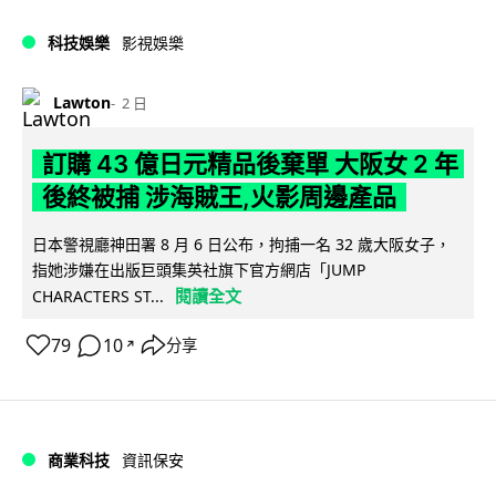
科技娛樂
影視娛樂
Lawton
2 日
訂購 43 億日元精品後棄單 大阪女 2 年
後終被捕 涉海賊王,火影周邊產品
日本警視廳神田署 8 月 6 日公布，拘捕一名 32 歲大阪女子，
指她涉嫌在出版巨頭集英社旗下官方網店「JUMP
閱讀全文
CHARACTERS ST...
79
10
分享
↗
商業科技
資訊保安