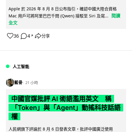
Apple 於 2026 年 8 月 8 日公布指引，確認中國大陸合資格
閱讀
Mac 用戶可將阿里巴巴千問 (Qwen) 接駁至 Siri 及寫...
全文
36
4
分享
↗
人工智能
藍骨
21 小時
中國官媒批評 AI 術語濫用英文 稱
「Token」與「Agent」動搖科技話語
權
人民網旗下評論於 8 月 6 日發表文章，批評中國廣泛使用