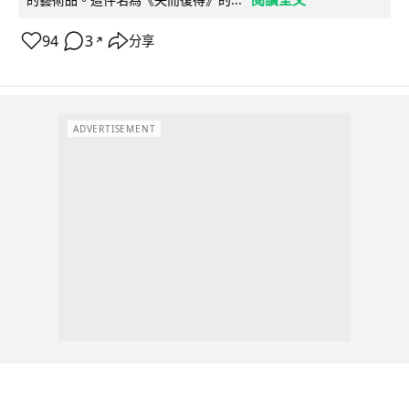
94
3
分享
↗
ADVERTISEMENT