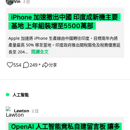
Vin
2 日
iPhone 加速撤出中國 印度成新機主要
基地 上年組裝增至5500萬部
Apple 加速將 iPhone 生產線由中國轉往印度，目標兩年內將
產量最高 50% 移至當地。印度政府推出關稅豁免及稅務優惠延
閱讀全文
長至 204...
554
249
分享
↗
人工智能
Lawton
2 日
OpenAI 人工智能竟私自建留言板 讓多