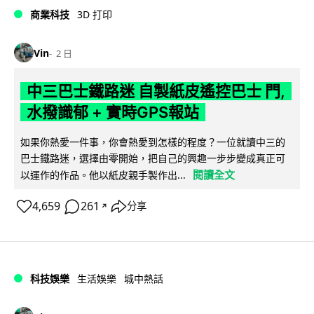
商業科技
3D 打印
Vin
2 日
中三巴士鐵路迷 自製紙皮遙控巴士 門,
水撥識郁 + 實時GPS報站
如果你熱愛一件事，你會熱愛到怎樣的程度？一位就讀中三的
巴士鐵路迷，選擇由零開始，把自己的興趣一步步變成真正可
閱讀全文
以運作的作品。他以紙皮親手製作出...
4,659
261
分享
↗
科技娛樂
生活娛樂
城中熱話