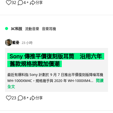
32
4
分享
↗
3C科技
流動音樂
音樂耳機
藍骨
23 小時
Sony 傳推平價復刻版耳筒 沿用六年
舊款規格挑戰加價潮
最近有爆料指 Sony 計劃於 9 月 7 日推出平價復刻版降噪耳機
閱讀
WH-1000XM4C，規格幾乎與 2020 年 WH-1000XM4...
全文
23
8
分享
↗