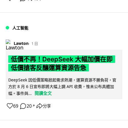
人工智能
Lawton
1 日
低價不再！DeepSeek 大幅加價在即
低價搶客反釀運算資源告急
DeepSeek 因低價策略掀起需求熱潮，運算資源不勝負荷，官
方於 8 月 6 日宣布即將大幅上調 API 收費，惟未公布具體加
閱讀全文
幅。事件與...
69
20
分享
↗