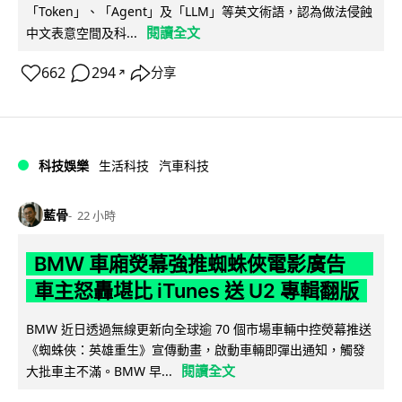
「Token」、「Agent」及「LLM」等英文術語，認為做法侵蝕
閱讀全文
中文表意空間及科...
662
294
分享
↗
科技娛樂
生活科技
汽車科技
藍骨
22 小時
BMW 車廂熒幕強推蜘蛛俠電影廣告
車主怒轟堪比 iTunes 送 U2 專輯翻版
BMW 近日透過無線更新向全球逾 70 個市場車輛中控熒幕推送
《蜘蛛俠：英雄重生》宣傳動畫，啟動車輛即彈出通知，觸發
閱讀全文
大批車主不滿。BMW 早...