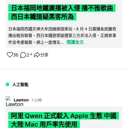
日本福岡地鐵廣播被入侵 播不雅歌曲
西日本鐵道疑黑客所為
日本福岡西鐵天神大牟田線兩個車站，8 月 4 日廣播系統離奇
播出粗俗歌聲，西日本鐵道懷疑遭第三方非法入侵，正調查事
閱讀全文
件並考慮報案。網上一度傳言...
36
2
分享
↗
人工智能
Lawton
7 小時
阿里 Qwen 正式駁入 Apple 生態 中國
大陸 Mac 用戶率先使用