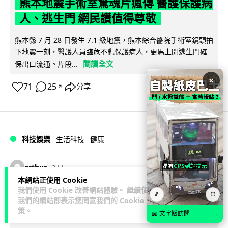
熊本地震手術室驚魂片瘋傳 醫護保護病
人、逃生門 網民讚值得尊敬
熊本縣 7 月 28 日發生 7.1 級地震，熊本綜合醫院手術室鏡頭拍
下地震一刻，醫護人員臨危不亂保護病人，更馬上開逃生門確
閱讀全文
保出口流通。片段...
×
71
25
分享
↗
科技娛樂
生活科技
健康
arthur
2 日
本網站正使用 Cookie
我們使用 Cookie 改善網站體驗。 繼續使用
AirPods 用家注意聽力響紅燈 醫學界籲
🎵
⛶
我們的網站即表示您同意我們的
Cookie 政
耳機用戶謹守「60-60」鐵律
策
。
📖 文字版訪問
→