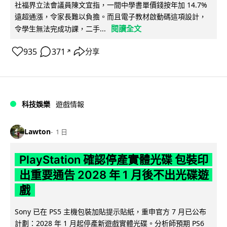
社福界立法會議員陳文宜指，一間中學書單價錢按年加 14.7%
遠超通漲，令家長難以負擔。而且電子教材啟動碼這項設計，
閱讀全文
令學生無法完成功課，二手...
935
371
分享
↗
科技娛樂
遊戲情報
Lawton
1 日
PlayStation 確認停產實體光碟 包裝印
出重要通告 2028 年 1 月後不出光碟遊
戲
Sony 已在 PS5 主機包裝加貼提示貼紙，重申官方 7 月已公布
計劃：2028 年 1 月起停產新遊戲實體光碟。分析師預期 PS6