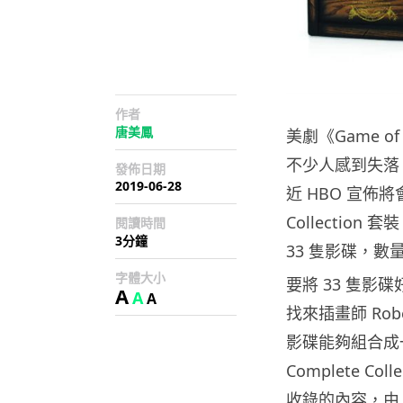
作者
唐美鳳
美劇《Game 
不少人感到失落
發佈日期
2019-06-28
近 HBO 宣佈將會推
Collection
閱讀時間
3分鐘
33 隻影碟，數
字體大小
要將 33 隻影
A
A
A
找來插畫師 Ro
影碟能夠組合成一個
Complete C
收錄的內容，由 Con