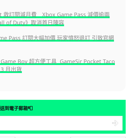
oft 救訂閱減月費 Xbox Game Pass 減價逾兩
ll of Duty》取消首日陣容
Game Pass 訂閱大幅加價 玩家憤怒退訂 引致官網
ame Boy 超方便工具 GameSir Pocket Taco
3 月出貨
📮
送到電子郵箱