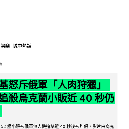
活娛樂
城中熱話
時
基怒斥俄軍「人肉狩獵」
追殺烏克蘭小販近 40 秒仍
52 歲小販被俄軍無人機追擊近 40 秒後被炸傷，影片由烏克