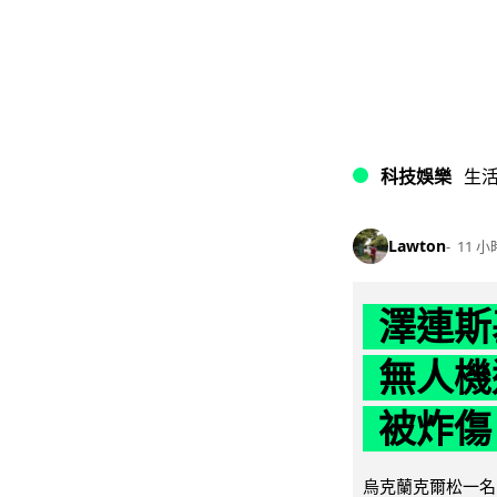
科技娛樂
生
Lawton
11 小
澤連斯
無人機
被炸傷
烏克蘭克爾松一名 