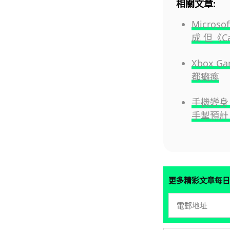
相關文章:
Micros
成 但《Ca
Xbox 
都癱瘓
手機變身 G
手掣預計 
更多精彩文章每日