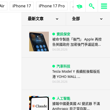
Air
iPhone 17
iPhone 17 Pro
AirPods Pro 3
Ap
最新文章
全部
資訊保安
被命令製造「後門」 Apple 再控
告英國政府 加密後門爭議延燒...
04.08.2026
汽車科技
Tesla Model Y 長續航後驅版抵
港 YOHO MALL ...
04.08.2026
人工智能
據報中國憂美國 AI 變武器 不滿
Anthropic 拒正常存取...