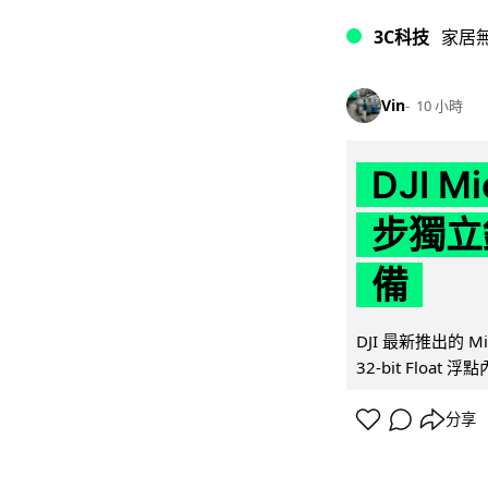
3C科技
家居
Vin
10 小時
DJI M
步獨立錄
備
DJI 最新推出的 
32-bit Float
分享