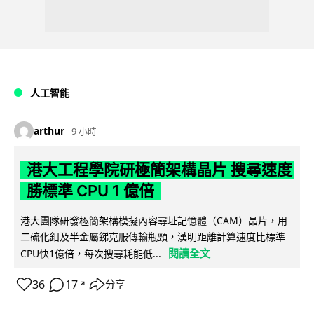
人工智能
arthur
9 小時
港大工程學院研極簡架構晶片 搜尋速度
勝標準 CPU 1 億倍
港大團隊研發極簡架構模擬內容尋址記憶體（CAM）晶片，用
二硫化鉬及半金屬銻克服傳輸瓶頸，漢明距離計算速度比標準
閱讀全文
CPU快1億倍，每次搜尋耗能低...
36
17
分享
↗