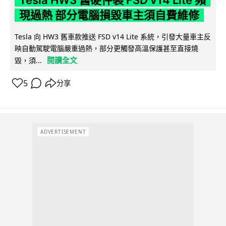
Tesla HW3 舊硬件裝 FSD v14 Lite 頻
現過熱 部分電腦損毀車主須自費維修
Tesla 向 HW3 舊車款推送 FSD v14 Lite 系統，引發大量車主反
映自動駕駛電腦嚴重過熱，部分更觸發高溫保護甚至直接燒
閱讀全文
毀，須...
5
分享
ADVERTISEMENT