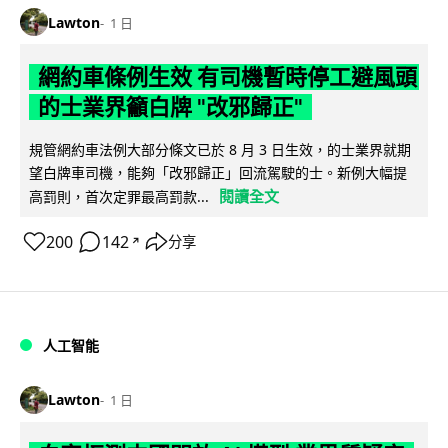
Lawton
1 日
網約車條例生效 有司機暫時停工避風頭
的士業界籲白牌 "改邪歸正"
規管網約車法例大部分條文已於 8 月 3 日生效，的士業界就期
望白牌車司機，能夠「改邪歸正」回流駕駛的士。新例大幅提
閱讀全文
高罰則，首次定罪最高罰款...
200
142
分享
↗
人工智能
Lawton
1 日