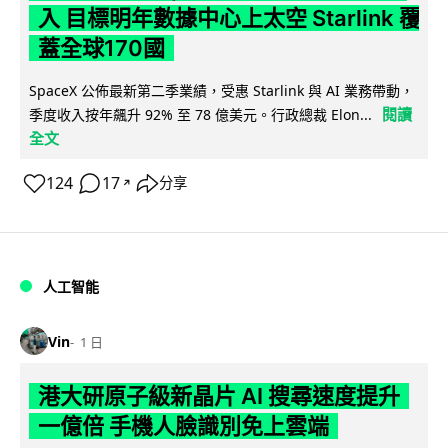
入 目標明年數據中心上太空 Starlink 覆
蓋全球170國
SpaceX 公佈最新第二季業績，受惠 Starlink 與 AI 業務帶動，
閱讀
季度收入按年飆升 92% 至 78 億美元。行政總裁 Elon...
全文
124
17
分享
↗
人工智能
Vin
1 日
港大研原子級新晶片 AI 搜尋速度提升
一億倍 手機人臉識別免上雲端