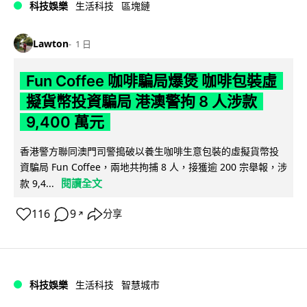
科技娛樂
生活科技
區塊鏈
Lawton
1 日
Fun Coffee 咖啡騙局爆煲 咖啡包裝虛
擬貨幣投資騙局 港澳警拘 8 人涉款
9,400 萬元
香港警方聯同澳門司警搗破以養生咖啡生意包裝的虛擬貨幣投
資騙局 Fun Coffee，兩地共拘捕 8 人，接獲逾 200 宗舉報，涉
閱讀全文
款 9,4...
116
9
分享
↗
科技娛樂
生活科技
智慧城市