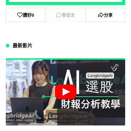
讚好
0
看留言
分享
最新影片