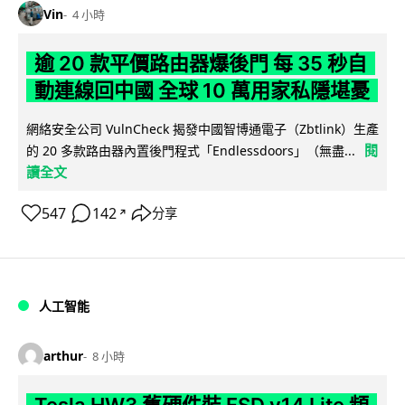
Vin
4 小時
逾 20 款平價路由器爆後門 每 35 秒自
動連線回中國 全球 10 萬用家私隱堪憂
網絡安全公司 VulnCheck 揭發中國智博通電子（Zbtlink）生產
閱
的 20 多款路由器內置後門程式「Endlessdoors」（無盡...
讀全文
547
142
分享
↗
人工智能
arthur
8 小時