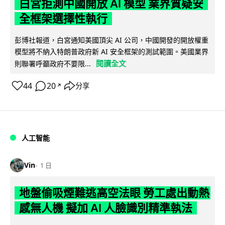
白宮拒測中國開放 AI 模型 業界質疑安
全框架選擇性執行
彭博社報道，白宮通知美國頂尖 AI 公司，中國開發的開放權重
模型將不納入特朗普政府新 AI 安全框架的測試範圍。美國業界
閱讀全文
則聯署呼籲政府不要限...
44
20
分享
↗
人工智能
Vin
1 日
地盤偷吸煙難逃高空法眼 勞工處出動熱
感無人機 擬加 AI 人臉識別精準執法