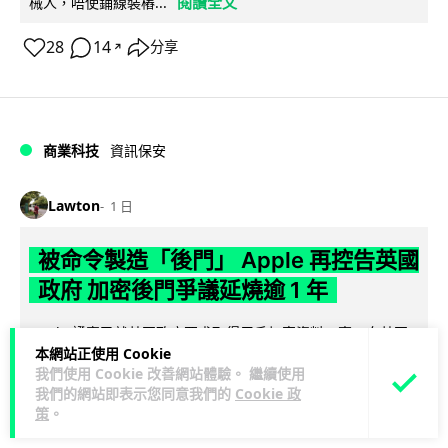
閱讀全文
械人，唔使鋪線裝樁...
28
14
分享
↗
商業科技
資訊保安
Lawton
1 日
被命令製造「後門」 Apple 再控告英國
政府 加密後門爭議延燒逾 1 年
Apple 證實已就英國政府要求取得用戶加密資料一事，向英國
本網站正使用 Cookie
調查權力法庭提出新一輪法律訴訟。英國政府要求 Apple 建立
我們使用 Cookie 改善網站體驗。 繼續使用
閱讀全文
「後門」以存取全球...
我們的網站即表示您同意我們的
Cookie 政
策
。
310
40
分享
↗