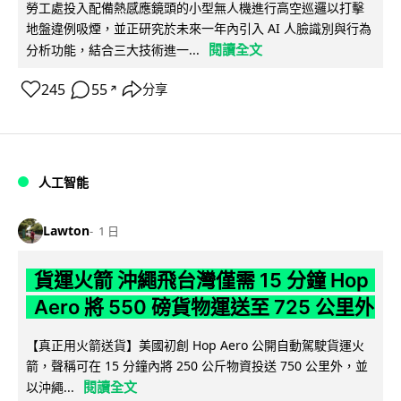
勞工處投入配備熱感應鏡頭的小型無人機進行高空巡邏以打擊
地盤違例吸煙，並正研究於未來一年內引入 AI 人臉識別與行為
閱讀全文
分析功能，結合三大技術進一...
245
55
分享
↗
人工智能
Lawton
1 日
貨運火箭 沖繩飛台灣僅需 15 分鐘 Hop
Aero 將 550 磅貨物運送至 725 公里外
【真正用火箭送貨】美國初創 Hop Aero 公開自動駕駛貨運火
箭，聲稱可在 15 分鐘內將 250 公斤物資投送 750 公里外，並
閱讀全文
以沖繩...