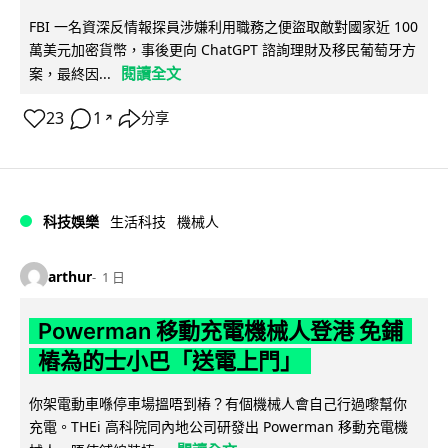
FBI 一名資深反情報探員涉嫌利用職務之便盜取敵對國家近 100
萬美元加密貨幣，事後更向 ChatGPT 諮詢理財及移民葡萄牙方
閱讀全文
案，最終因...
23
1
分享
↗
科技娛樂
生活科技
機械人
arthur
1 日
Powerman 移動充電機械人登港 免鋪
樁為的士小巴「送電上門」
你架電動車喺停車場搵唔到樁？有個機械人會自己行過嚟幫你
充電。THEi 高科院同內地公司研發出 Powerman 移動充電機