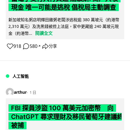
現金 唯一可能是逃稅 倡稅局主動調查
新加坡知名粥店明輝田雞粥老闆涉逃稅逾 380 萬坡元（約港幣
2,310 萬元）及洗黑錢被控上法庭，家中更藏逾 240 萬坡元現
閱讀全文
金（約港幣...
918
580
分享
↗
人工智能
arthur
1 日
FBI 探員涉盜 100 萬美元加密幣 向
ChatGPT 尋求理財及移民葡萄牙建議終
被捕