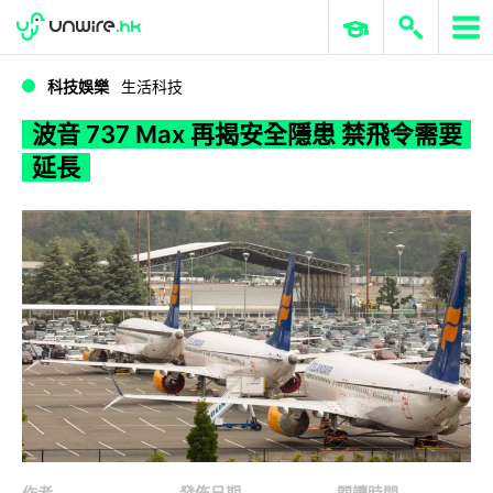
WWDC 2026
GenAI 與雲端科技專區
ERP 與商業 AI
波音 737 Max 再揭安全隱患 禁飛令需要延長
科技娛樂
生活科技
波音 737 Max 再揭安全隱患 禁飛令需要
延長
作者
發佈日期
閱讀時間