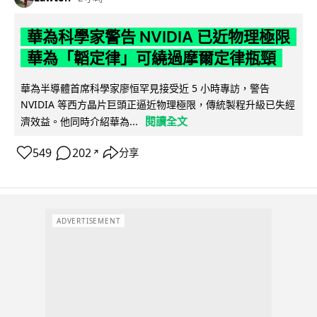
華為科學家警告 NVIDIA 已近物理極限
華為「韜定律」可繞過摩爾定律瓶頸
華為半導體首席科學家廖恒罕見接受近 5 小時專訪，警告
NVIDIA 等西方晶片巨頭正逼近物理極限，傳統製程升級已失經
閱讀全文
濟效益。他同時介紹華為...
549
202
分享
↗
ADVERTISEMENT