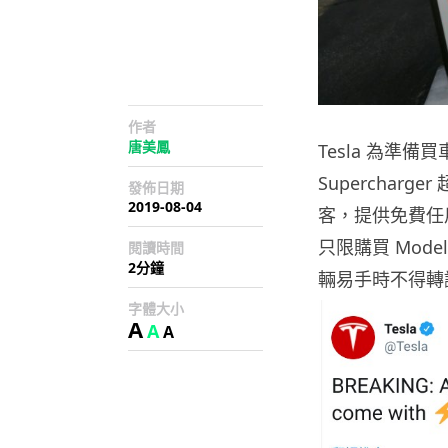
作者
唐美鳳
Tesla 為準
Supercha
發佈日期
2019-08-04
客，提供免費任用
只限購買 Mode
閱讀時間
2分鐘
輛易手時不得轉
字體大小
A
A
A