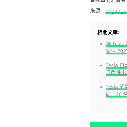
電動車的消費者
來源：
engadge
相關文章:
傳 Tesl
家估 20
Tesla 
月內推出
Tesla 
向 20 名