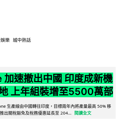
活娛樂
城中熱話
ne 加速撤出中國 印度成新機
地 上年組裝增至5500萬部
iPhone 生產線由中國轉往印度，目標兩年內將產量最高 50% 移
出關稅豁免及稅務優惠延長至 204...
閱讀全文