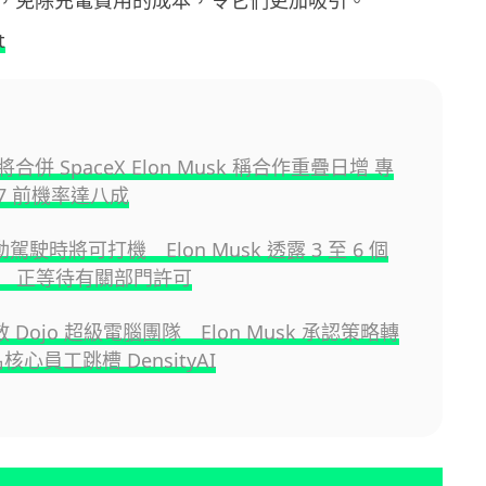
，免除充電費用的成本，令它們更加吸引。
t
a 將合併 SpaceX Elon Musk 稱合作重疊日增 專
27 前機率達八成
自動駕駛時將可打機 Elon Musk 透露 3 至 6 個
 正等待有關部門許可
解散 Dojo 超級電腦團隊 Elon Musk 承認策略轉
核心員工跳槽 DensityAI