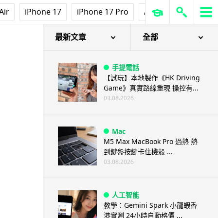
Air
iPhone 17
iPhone 17 Pro
AirPods Pro 3
Ap
最新文章
全部
手提電話
【試玩】本地製作《HK Driving
Game》真實路線重現 操控有...
03.08.2026
Mac
M5 Max MacBook Pro 過熱 熱
到鍵盤按鍵卡住機殼 ...
03.08.2026
人工智能
教學：Gemini Spark 小龍蝦香
港實測 24小時自動格價 ...