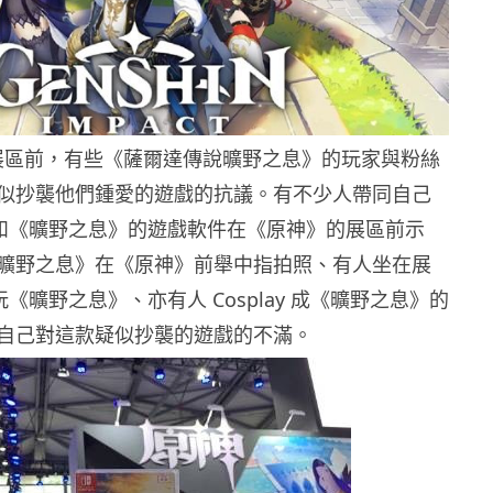
》展區前，有些《薩爾達傳說曠野之息》的玩家與粉絲
似抄襲他們鍾愛的遊戲的抗議。有不少人帶同自己
 主機和《曠野之息》的遊戲軟件在《原神》的展區前示
曠野之息》在《原神》前舉中指拍照、有人坐在展
h 玩《曠野之息》、亦有人 Cosplay 成《曠野之息》的
自己對這款疑似抄襲的遊戲的不滿。