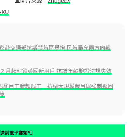
▲圖片來源：
ZhugeEX
AKU
家赴交通部抗議禁航區暴增 民航局允兩方向鬆
ub 2 月起封鎖英國新用戶 抗議年齡驗證法規失效
oft 巴黎員工發起罷工 抗議大規模裁員與強制返回
策
📮
送到電子郵箱