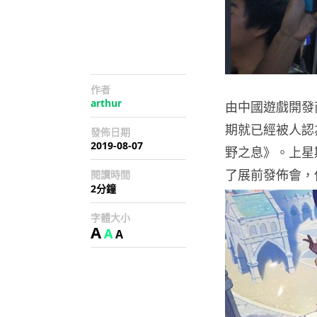
作者
arthur
由中國遊戲開發
期就已經被人認
發佈日期
2019-08-07
野之息》。上星期
了展前發佈會，
閱讀時間
2分鐘
字體大小
A
A
A