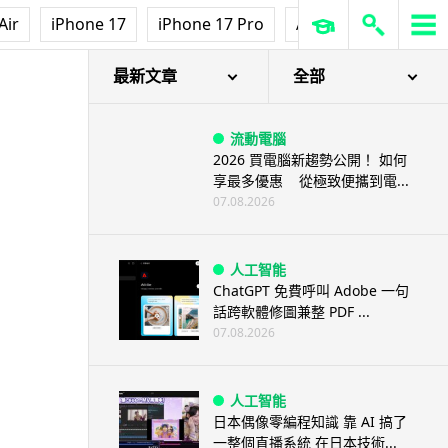
Air
iPhone 17
iPhone 17 Pro
AirPods Pro 3
Ap
最新文章
全部
流動電腦
2026 買電腦新趨勢公開！ 如何
享最多優惠 從極致便攜到電...
07.08.2026
人工智能
ChatGPT 免費呼叫 Adobe 一句
話跨軟體修圖兼整 PDF ...
07.08.2026
人工智能
日本偶像零編程知識 靠 AI 搞了
一整個直播系統 在日本技術...