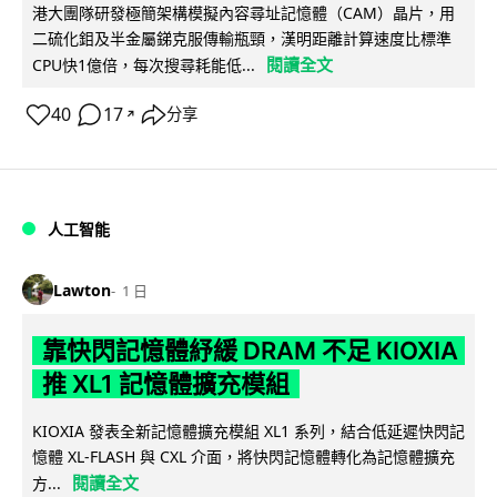
港大團隊研發極簡架構模擬內容尋址記憶體（CAM）晶片，用
二硫化鉬及半金屬銻克服傳輸瓶頸，漢明距離計算速度比標準
閱讀全文
CPU快1億倍，每次搜尋耗能低...
40
17
分享
↗
人工智能
Lawton
1 日
靠快閃記憶體紓緩 DRAM 不足 KIOXIA
推 XL1 記憶體擴充模組
KIOXIA 發表全新記憶體擴充模組 XL1 系列，結合低延遲快閃記
憶體 XL-FLASH 與 CXL 介面，將快閃記憶體轉化為記憶體擴充
閱讀全文
方...