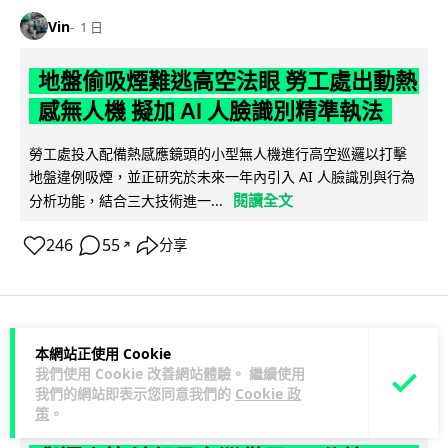
Vin
1 日
地盤偷吸煙難逃高空法眼 勞工處出動熱
感無人機 擬加 AI 人臉識別精準執法
勞工處投入配備熱感應鏡頭的小型無人機進行高空巡邏以打擊
地盤違例吸煙，並正研究於未來一年內引入 AI 人臉識別與行為
閱讀全文
分析功能，結合三大技術進一...
246
55
分享
↗
人工智能
本網站正使用 Cookie
我們使用 Cookie 改善網站體驗。 繼續使用
我們的網站即表示您同意我們的
Cookie 政
Lawton
1 日
策
。