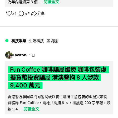
閱讀全文
為年內連續第 3 個...
31
5
分享
↗
科技娛樂
生活科技
區塊鏈
Lawton
1 日
Fun Coffee 咖啡騙局爆煲 咖啡包裝虛
擬貨幣投資騙局 港澳警拘 8 人涉款
9,400 萬元
香港警方聯同澳門司警搗破以養生咖啡生意包裝的虛擬貨幣投
資騙局 Fun Coffee，兩地共拘捕 8 人，接獲逾 200 宗舉報，涉
閱讀全文
款 9,4...