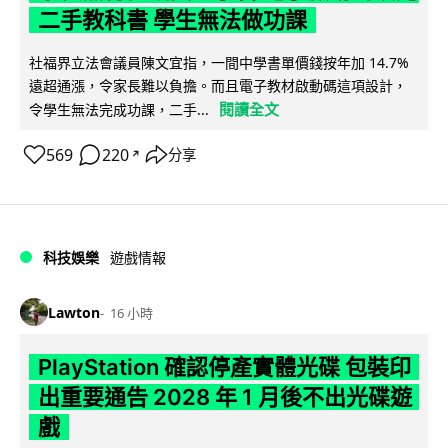
二手教科書 學生無法做功課
社福界立法會議員陳文宜指，一間中學書單價錢按年加 14.7%
遠超通漲，令家長難以負擔。而且電子教材啟動碼這項設計，
閱讀全文
令學生無法完成功課，二手...
569
220
分享
↗
科技娛樂
遊戲情報
Lawton
16 小時
PlayStation 確認停產實體光碟 包裝印
出重要通告 2028 年 1 月後不出光碟遊
戲