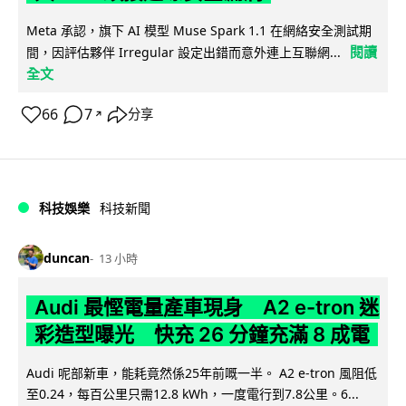
Meta 承認，旗下 AI 模型 Muse Spark 1.1 在網絡安全測試期
閱讀
間，因評估夥伴 Irregular 設定出錯而意外連上互聯網...
全文
66
7
分享
↗
科技娛樂
科技新聞
duncan
13 小時
Audi 最慳電量產車現身 A2 e-tron 迷
彩造型曝光 快充 26 分鐘充滿 8 成電
Audi 呢部新車，能耗竟然係25年前嘅一半。 A2 e-tron 風阻低
至0.24，每百公里只需12.8 kWh，一度電行到7.8公里。6...