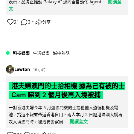
閱讀全
表示，品牌正推動 Galaxy AI 邁向全自動化 Agent...
文
21
3
分享
↗
科技娛樂
生活娛樂
城中熱話
Lawton
16 小時
港夫婦澳門的士拾相機 據為己有被的士
Cam 睇到 2 個月後再入境被捕
一對香港夫婦今年 5 月遊澳門乘的士拾獲他人遺留相機及電
池，拾遺不報並帶返香港自用。兩人本月 2 日經港珠澳大橋再
閱讀全文
次入境澳門時，被治安警察局...