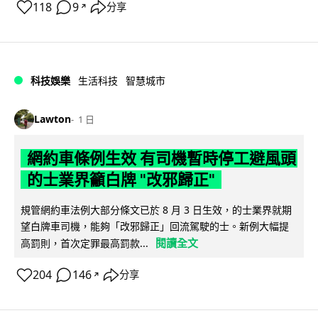
118
9
分享
↗
科技娛樂
生活科技
智慧城市
Lawton
1 日
網約車條例生效 有司機暫時停工避風頭
的士業界籲白牌 "改邪歸正"
規管網約車法例大部分條文已於 8 月 3 日生效，的士業界就期
望白牌車司機，能夠「改邪歸正」回流駕駛的士。新例大幅提
閱讀全文
高罰則，首次定罪最高罰款...
204
146
分享
↗