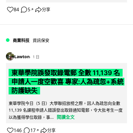
84
5
分享
↗
商業科技
資訊保安
Lawton
1 日
東華學院誤發取錄電郵 全數 11,139 名
申請人一度空歡喜 專家:人為疏忽+系統
防護缺失
東華學院今日（5 日）大學聯招放榜之際，因人為疏忽向全數
11,139 名課程申請人錯誤發出取錄通知電郵，令大批考生一度
閱讀全文
以為獲得學位取錄，事...
146
17
分享
↗