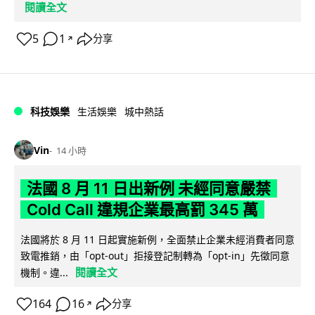
閱讀全文
5
1
分享
↗
科技娛樂
生活娛樂
城中熱話
Vin
14 小時
法國 8 月 11 日出新例 未經同意嚴禁
Cold Call 違規企業最高罰 345 萬
法國將於 8 月 11 日起實施新例，全面禁止企業未經消費者同意
致電推銷，由「opt-out」拒接登記制轉為「opt-in」先徵同意
閱讀全文
機制。違...
164
16
分享
↗