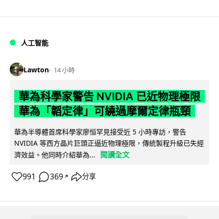
人工智能
Lawton
14 小時
華為科學家警告 NVIDIA 已近物理極限
華為「韜定律」可繞過摩爾定律瓶頸
華為半導體首席科學家廖恒罕見接受近 5 小時專訪，警告
NVIDIA 等西方晶片巨頭正逼近物理極限，傳統製程升級已失經
閱讀全文
濟效益。他同時介紹華為...
991
369
分享
↗