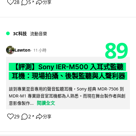
28
5
分享
↗
3C科技
流動音樂
89
Lawton
11 小時
【評測】Sony IER-M500 入耳式監聽
耳機：現場拍攝、後製監聽與人聲利器
談到專業混音專用的聲音監聽耳機，Sony 經典 MDR-7506 到
MDR-M1 專業錄音室耳機都為人熟悉。而現在舞台製作者與創
閱讀全文
意影像製作...
29
2
分享
↗