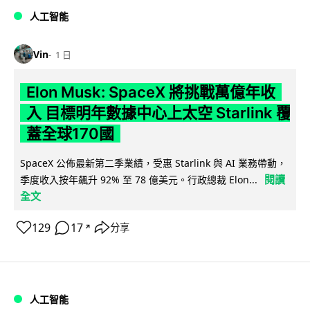
人工智能
Vin
1 日
Elon Musk: SpaceX 將挑戰萬億年收
入 目標明年數據中心上太空 Starlink 覆
蓋全球170國
SpaceX 公佈最新第二季業績，受惠 Starlink 與 AI 業務帶動，
閱讀
季度收入按年飆升 92% 至 78 億美元。行政總裁 Elon...
全文
129
17
分享
↗
人工智能