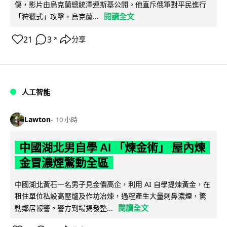
傷，影片由烏克蘭總統澤連斯基公開。他直斥俄軍對平民進行
閱讀全文
「狩獵式」攻擊，烏克蘭...
21
3
分享
↗
人工智能
Lawton
10 小時
中國湖北男自學 AI 「煉金術」 屋內煉
金冒濃煙驚動全區
中國湖北黃石一名男子見金價高企，利用 AI 自學提煉黃金，在
租住單位私設高壓爐及作坊冶煉，過程產生大量刺鼻濃煙，驚
閱讀全文
動鄰居報警。警方到場揭發整...