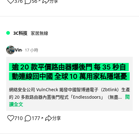
376
56
分享
↗
3C科技
家居無線
Vin
17 小時
逾 20 款平價路由器爆後門 每 35 秒自
動連線回中國 全球 10 萬用家私隱堪憂
網絡安全公司 VulnCheck 揭發中國智博通電子（Zbtlink）生產
閱
的 20 多款路由器內置後門程式「Endlessdoors」（無盡...
讀全文
710
177
分享
↗