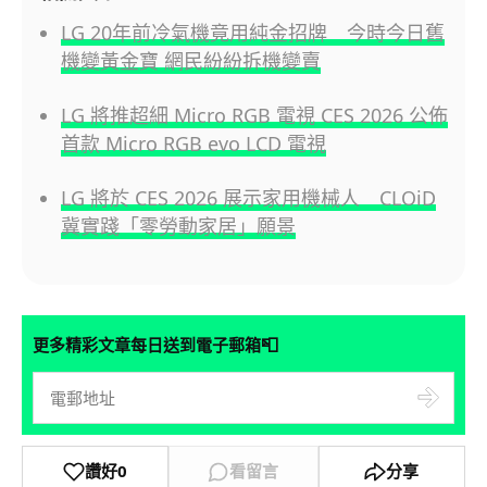
LG 20年前冷氣機竟用純金招牌 今時今日舊
機變黃金寶 網民紛紛拆機變賣
LG 將推超細 Micro RGB 電視 CES 2026 公佈
首款 Micro RGB evo LCD 電視
LG 將於 CES 2026 展示家用機械人 CLOiD
冀實踐「零勞動家居」願景
📮
更多精彩文章每日送到電子郵箱
讚好
0
看留言
分享