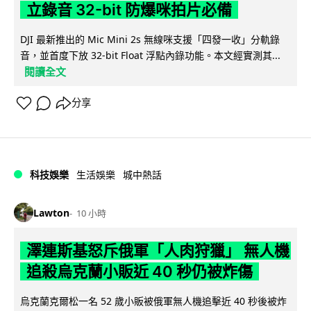
立錄音 32-bit 防爆咪拍片必備
DJI 最新推出的 Mic Mini 2s 無線咪支援「四發一收」分軌錄
音，並首度下放 32-bit Float 浮點內錄功能。本文經實測其...
閱讀全文
分享
科技娛樂
生活娛樂
城中熱話
Lawton
10 小時
澤連斯基怒斥俄軍「人肉狩獵」 無人機
追殺烏克蘭小販近 40 秒仍被炸傷
烏克蘭克爾松一名 52 歲小販被俄軍無人機追擊近 40 秒後被炸