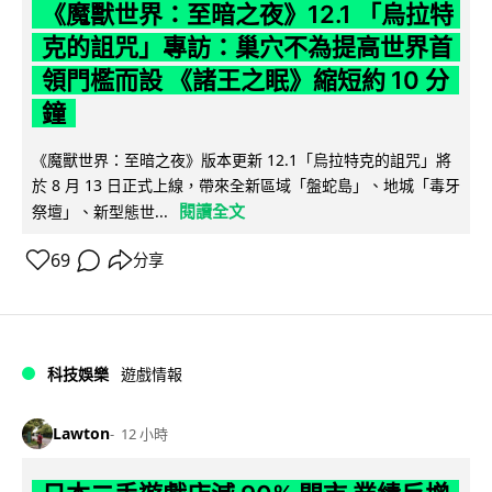
《魔獸世界：至暗之夜》12.1 「烏拉特
克的詛咒」專訪：巢穴不為提高世界首
領門檻而設 《諸王之眠》縮短約 10 分
鐘
《魔獸世界：至暗之夜》版本更新 12.1「烏拉特克的詛咒」將
於 8 月 13 日正式上線，帶來全新區域「盤蛇島」、地城「毒牙
閱讀全文
祭壇」、新型態世...
69
分享
科技娛樂
遊戲情報
Lawton
12 小時