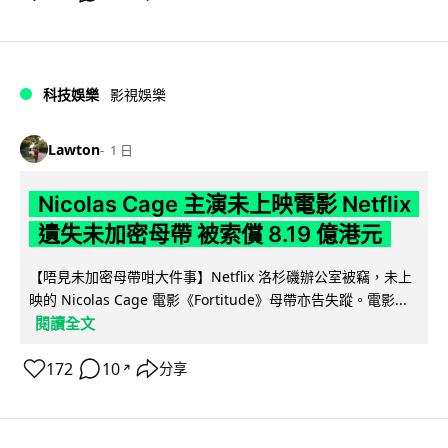
科技娛樂
影視娛樂
Lawton
1 日
Nicolas Cage 主演未上映電影 Netflix
遺失未加密母帶 被索償 8.19 億港元
【唔見未加密母帶咁大件事】Netflix 洛杉磯辦公室被竊，未上
映的 Nicolas Cage 電影《Fortitude》母帶亦告失蹤。電影...
閱讀全文
172
10
分享
↗