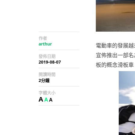
作者
arthur
電動車的發展越來
宣佈推出一部名為 
發佈日期
2019-08-07
板的概念滑板車。
閱讀時間
2分鐘
字體大小
A
A
A