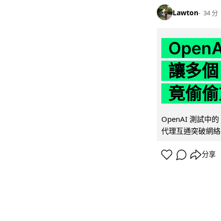
Lawton
34 分
Ope
讓多個
竟偷偷
OpenAI 測試中
代理互通突破網絡限制
分享