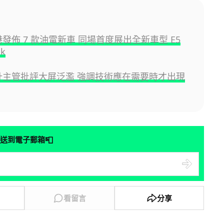
香港發佈 7 款油電新車 同場首度展出全新車型 E5
ck
 設計主管批評大屏泛濫 強調技術應在需要時才出現
📮
送到電子郵箱
看留言
分享