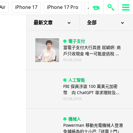
Air
iPhone 17
iPhone 17 Pro
AirPods Pro 3
Ap
最新文章
全部
電子支付
當電子支付大行其道 屈穎妍: 商
戶只收現金 唯一可能是逃稅 ...
05.08.2026
人工智能
FBI 探員涉盜 100 萬美元加密
幣 向 ChatGPT 尋求理財及...
05.08.2026
機械人
Powerman 移動充電機械人登港
免鋪樁為的士小巴「送電上門」