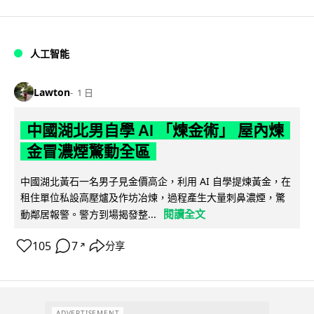
人工智能
Lawton
1 日
中國湖北男自學 AI 「煉金術」 屋內煉
金冒濃煙驚動全區
中國湖北黃石一名男子見金價高企，利用 AI 自學提煉黃金，在
租住單位私設高壓爐及作坊冶煉，過程產生大量刺鼻濃煙，驚
閱讀全文
動鄰居報警。警方到場揭發整...
105
7
分享
↗
ADVERTISEMENT