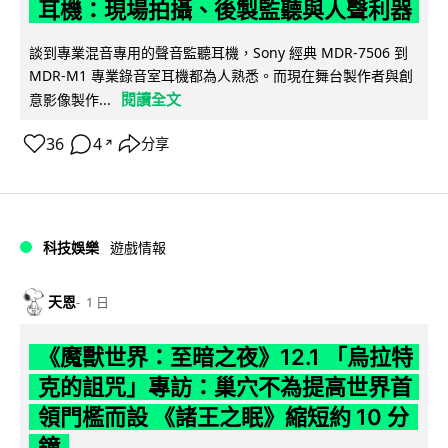
耳機：現場拍攝、後製監聽與人聲利器
談到專業混音專用的聲音監聽耳機，Sony 經典 MDR-7506 到
MDR-M1 專業錄音室耳機都為人熟悉。而現在舞台製作者與創
閱讀全文
意影像製作...
36
4
分享
↗
科技娛樂
遊戲情報
天恩
1 日
《魔獸世界：至暗之夜》12.1 「烏拉特
克的詛咒」專訪：巢穴不為提高世界首
領門檻而設 《諸王之眠》縮短約 10 分
鐘