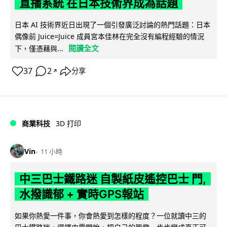
直播系統 在日本技術界成為話題
日本 AI 技術界近日出現了一個引發廣泛討論的熱門話題：日本
偶像前 Juice=Juice 成員宮本佳林在完全沒有編程經驗的情況
閱讀全文
下，僅憑藉與...
37
2
分享
↗
商業科技
3D 打印
Vin
11 小時
中三巴士鐵路迷 自製紙皮遙控巴士 門,
水撥識郁 + 實時GPS報站
如果你熱愛一件事，你會熱愛到怎樣的程度？一位就讀中三的