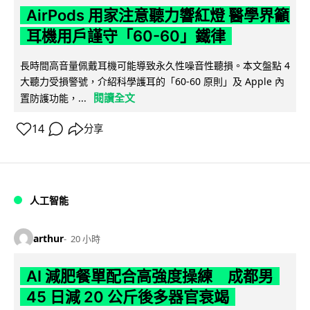
AirPods 用家注意聽力響紅燈 醫學界籲
耳機用戶謹守「60-60」鐵律
長時間高音量佩戴耳機可能導致永久性噪音性聽損。本文盤點 4
大聽力受損警號，介紹科學護耳的「60-60 原則」及 Apple 內
閱讀全文
置防護功能，...
14
分享
人工智能
arthur
20 小時
AI 減肥餐單配合高強度操練 成都男
45 日減 20 公斤後多器官衰竭