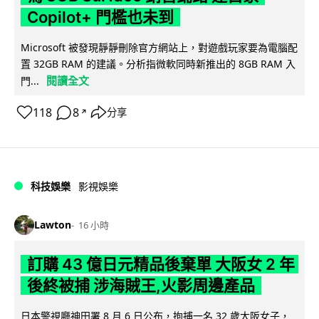
Copilot+ 門檻也未到
Microsoft 被發現靜靜刪除官方網站上，對遊戲玩家要為電腦配
置 32GB RAM 的建議。分析指微軟同時新推出的 8GB RAM 入
閱讀全文
門...
118
8
分享
↗
科技娛樂
影視娛樂
Lawton
16 小時
訂購 43 億日元精品後棄單 大阪女 2 年
後終被捕 涉海賊王,火影周邊產品
日本警視廳神田署 8 月 6 日公布，拘捕一名 32 歲大阪女子，