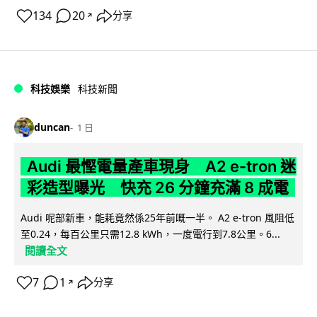
134
20
分享
↗
科技娛樂
科技新聞
duncan
1 日
Audi 最慳電量產車現身 A2 e-tron 迷
彩造型曝光 快充 26 分鐘充滿 8 成電
Audi 呢部新車，能耗竟然係25年前嘅一半。 A2 e-tron 風阻低
至0.24，每百公里只需12.8 kWh，一度電行到7.8公里。6...
閱讀全文
7
1
分享
↗