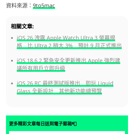
資料來源：
9to5mac
相關文章:
iOS 26 洩露 Apple Watch Ultra 3 螢幕規
格 比 Ultra 2 稍大 3% 預計 9 月正式推出
iOS 18.6.2 緊急安全更新推出 Apple 強烈建
議所有用戶立即升級
iOS 26 RC 最終測試版推出 即玩 Liquid
Glass 全新設計 其他新功能總預覽
📮
更多精彩文章每日送到電子郵箱