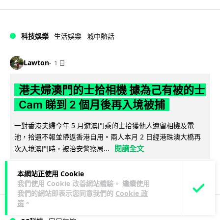
科技娛樂
生活娛樂
城中熱話
Lawton
1 日
港夫婦澳門的士拾相機 據為己有被的士
Cam 睇到 2 個月後再入境被捕
一對香港夫婦今年 5 月遊澳門乘的士拾獲他人遺留相機及電
池，拾遺不報並帶返香港自用。兩人本月 2 日經港珠澳大橋再
閱讀全文
次入境澳門時，被治安警察局...
532
75
分享
↗
本網站正使用 Cookie
我們使用 Cookie 改善網站體驗。 繼續使用
我們的網站即表示您同意我們的
Cookie 政
策
。