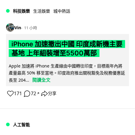
科技娛樂
生活娛樂
城中熱話
Vin
11 小時
iPhone 加速撤出中國 印度成新機主要
基地 上年組裝增至5500萬部
Apple 加速將 iPhone 生產線由中國轉往印度，目標兩年內將
產量最高 50% 移至當地。印度政府推出關稅豁免及稅務優惠延
閱讀全文
長至 204...
171
72
分享
↗
人工智能