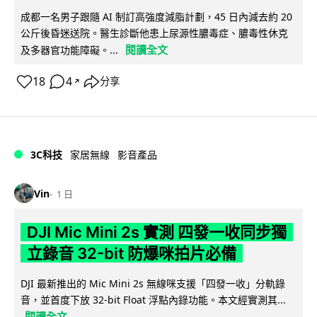
成都一名男子跟隨 AI 制訂高強度減脂計劃，45 日內減去約 20
公斤後昏迷送院。醫生診斷他患上尿源性膿毒症、膿毒性休克
閱讀全文
及多器官功能障礙。...
18
4
分享
↗
3C科技
家居無線
影音產品
Vin
1 日
DJI Mic Mini 2s 實測 四發一收同步獨
立錄音 32-bit 防爆咪拍片必備
DJI 最新推出的 Mic Mini 2s 無線咪支援「四發一收」分軌錄
音，並首度下放 32-bit Float 浮點內錄功能。本文經實測其...
閱讀全文