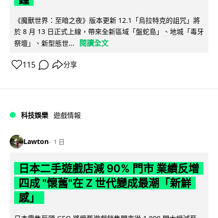
《魔獸世界：至暗之夜》版本更新 12.1「烏拉特克的詛咒」將
於 8 月 13 日正式上線，帶來全新區域「盤蛇島」、地城「毒牙
閱讀全文
祭壇」、新型態世...
115
分享
科技娛樂
遊戲情報
Lawton
1 日
日本二手遊戲店減 90% 門市 業績反增
四成 "懷舊"在 Z 世代變成最潮「新鮮
感」