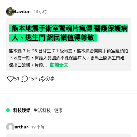
Lawton
16 小時
熊本地震手術室驚魂片瘋傳 醫護保護病
人、逃生門 網民讚值得尊敬
熊本縣 7 月 28 日發生 7.1 級地震，熊本綜合醫院手術室鏡頭拍
下地震一刻，醫護人員臨危不亂保護病人，更馬上開逃生門確
閱讀全文
保出口流通。片段...
51
15
分享
↗
科技娛樂
生活科技
健康
arthur
19 小時