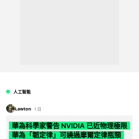
人工智能
Lawton
1 日
華為科學家警告 NVIDIA 已近物理極限
華為「韜定律」可繞過摩爾定律瓶頸