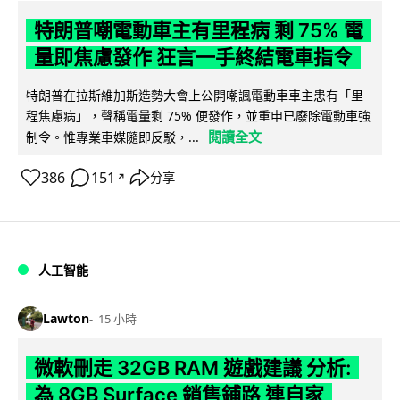
特朗普嘲電動車主有里程病 剩 75% 電
量即焦慮發作 狂言一手終結電車指令
特朗普在拉斯維加斯造勢大會上公開嘲諷電動車車主患有「里
程焦慮病」，聲稱電量剩 75% 便發作，並重申已廢除電動車強
閱讀全文
制令。惟專業車媒隨即反駁，...
386
151
分享
↗
人工智能
Lawton
15 小時
微軟刪走 32GB RAM 遊戲建議 分析:
為 8GB Surface 銷售鋪路 連自家