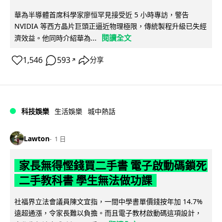
華為半導體首席科學家廖恒罕見接受近 5 小時專訪，警告
NVIDIA 等西方晶片巨頭正逼近物理極限，傳統製程升級已失經
閱讀全文
濟效益。他同時介紹華為...
1,546
593
分享
↗
科技娛樂
生活娛樂
城中熱話
Lawton
1 日
家長無得慳錢買二手書 電子啟動碼鎖死
二手教科書 學生無法做功課
社福界立法會議員陳文宜指，一間中學書單價錢按年加 14.7%
遠超通漲，令家長難以負擔。而且電子教材啟動碼這項設計，