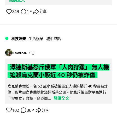
249
1
分享
↗
科技娛樂
生活娛樂
城中熱話
Lawton
1 日
澤連斯基怒斥俄軍「人肉狩獵」 無人機
追殺烏克蘭小販近 40 秒仍被炸傷
烏克蘭克爾松一名 52 歲小販被俄軍無人機追擊近 40 秒後被炸
傷，影片由烏克蘭總統澤連斯基公開。他直斥俄軍對平民進行
閱讀全文
「狩獵式」攻擊，烏克蘭...
102
36
分享
↗