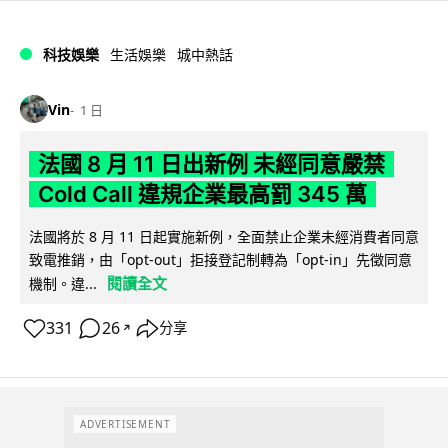
科技娛樂
生活娛樂
城中熱話
Vin
1 日
法國 8 月 11 日出新例 未經同意嚴禁
Cold Call 違規企業最高罰 345 萬
法國將於 8 月 11 日起實施新例，全面禁止企業未經消費者同意
致電推銷，由「opt-out」拒接登記制轉為「opt-in」先徵同意
閱讀全文
機制。違...
331
26
分享
↗
ADVERTISEMENT