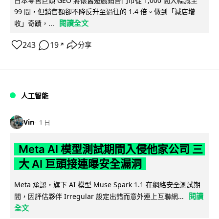
日本零售巨頭 GEO 將懷舊遊戲銷售門市從 1,000 間大幅減至
99 間，但銷售額卻不降反升至過往的 1.4 倍。做到「減店增
閱讀全文
收」奇蹟，...
243
19
分享
↗
人工智能
Vin
1 日
Meta AI 模型測試期間入侵他家公司 三
大 AI 巨頭接連曝安全漏洞
Meta 承認，旗下 AI 模型 Muse Spark 1.1 在網絡安全測試期
閱讀
間，因評估夥伴 Irregular 設定出錯而意外連上互聯網...
全文