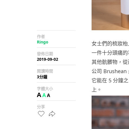
作者
Ringo
女士們的梳妝枱
一件十分頭痛的
發佈日期
2019-09-02
其他
骯髒物
，從
公司 Brush
閱讀時間
3分鐘
它能在 5 分
字體大小
上
。
A
A
A
分享