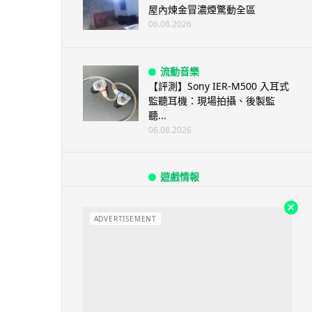
屋內煉金冒濃煙驚動全區
06.08.2026
流動音樂
【評測】Sony IER-M500 入耳式
監聽耳機：現場拍攝、後製監
聽...
06.08.2026
遊戲情報
《魔獸世界：至暗之夜》12.1
「烏拉特克的詛咒」專訪：巢穴
不為提高世...
ADVERTISEMENT
06.08.2026
遊戲情報
日本二手遊戲店減 90% 門市 業
績反增四成 “懷...