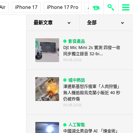
Air
iPhone 17
iPhone 17 Pro
AirPods Pro 3
Ap
最新文章
全部
影音產品
DJI Mic Mini 2s 實測 四發一收
同步獨立錄音 32-bi...
06.08.2026
城中熱話
澤連斯基怒斥俄軍「人肉狩獵」
無人機追殺烏克蘭小販近 40 秒
仍被炸傷
06.08.2026
人工智能
中國湖北男自學 AI 「煉金術」