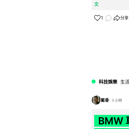
文
1
分享
科技娛樂
生
藍骨
3 小時
BMW