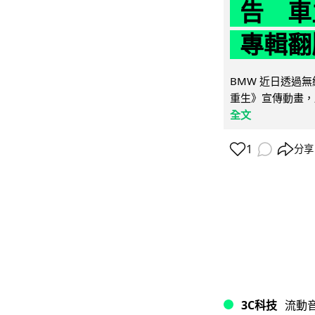
告 車主
專輯翻
BMW 近日透過
重生》宣傳動畫，
全文
1
分享
3C科技
流動