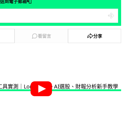
📮
送到電子郵箱
看留言
分享