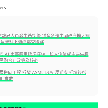
rs
與市監局人員發生衝突後 拼多多遭中國政府擴大調
官員進駐上海總部查稅務
國 AI 軍事應用快速擴張 私人企業成主要供應
民融合」政策為核心
逆向工程 拆壞 ASML DUV 曝光機 拆壞後卻
ML 求救