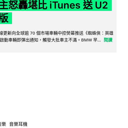
怒轟堪比 iTunes 送 U2
版
無線更新向全球逾 70 個市場車輛中控熒幕推送《蜘蛛俠：英雄
啟動車輛即彈出通知，觸發大批車主不滿。BMW 早...
閱讀
音樂
音樂耳機