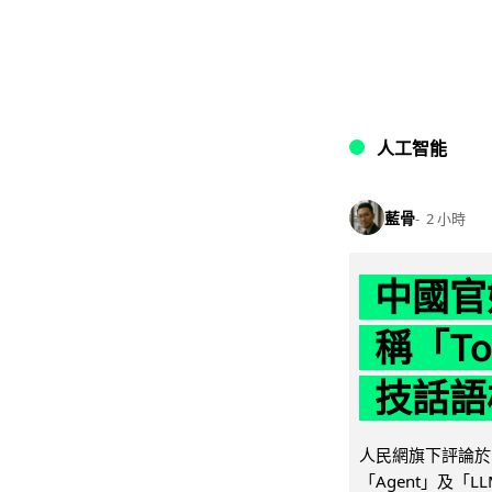
人工智能
藍骨
2 小時
中國官
稱「To
技話語
人民網旗下評論於 
「Agent」及「