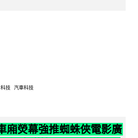
活科技
汽車科技
 車廂熒幕強推蜘蛛俠電影廣