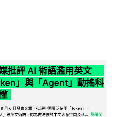
媒批評 AI 術語濫用英文
ken」與「Agent」動搖科
權
8 月 6 日發表文章，批評中國廣泛使用「Token」、
LLM」等英文術語，認為做法侵蝕中文表意空間及科...
閱讀全