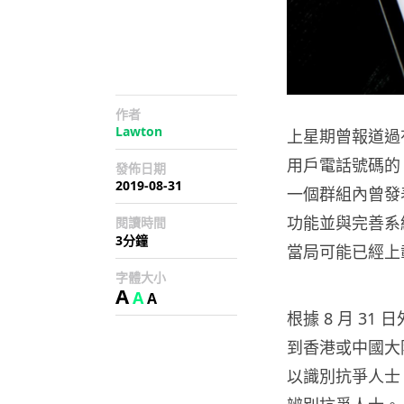
作者
Lawton
上星期曾報道過有
用戶電話號碼的
發佈日期
2019-08-31
一個群組內曾發表
功能並與完善系
閱讀時間
3分鐘
當局可能已經上
字體大小
A
A
A
根據 8 月 31
到香港或中國大
以識別抗爭人士