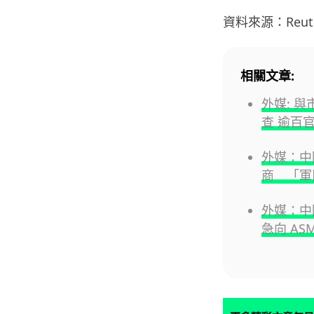
資料來源：Reute
相關文章:
外媒: 
查 逾百
外媒：中
商 「軍
外媒：中國
急向 AS