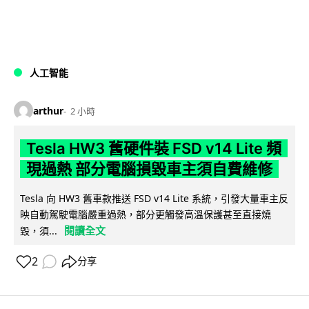
人工智能
arthur
2 小時
Tesla HW3 舊硬件裝 FSD v14 Lite 頻
現過熱 部分電腦損毀車主須自費維修
Tesla 向 HW3 舊車款推送 FSD v14 Lite 系統，引發大量車主反
映自動駕駛電腦嚴重過熱，部分更觸發高溫保護甚至直接燒
閱讀全文
毀，須...
2
分享