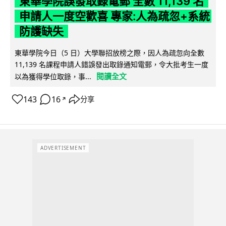
東華學院誤發取錄電郵 全數 11,139 名
申請人一度空歡喜 專家:人為疏忽+系統
防護缺失
東華學院今日（5 日）大學聯招放榜之際，因人為疏忽向全數
11,139 名課程申請人錯誤發出取錄通知電郵，令大批考生一度
閱讀全文
以為獲得學位取錄，事...
143
16
分享
↗
ADVERTISEMENT