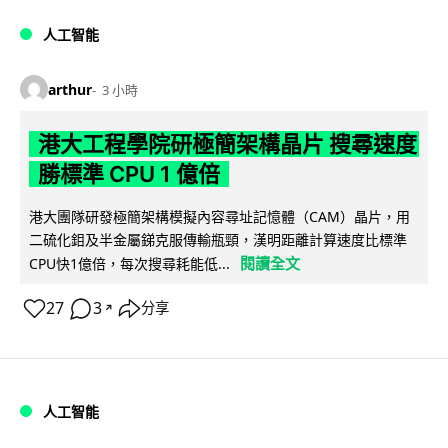
人工智能
arthur
3 小時
港大工程學院研極簡架構晶片 搜尋速度
勝標準 CPU 1 億倍
港大團隊研發極簡架構模擬內容尋址記憶體（CAM）晶片，用
二硫化鉬及半金屬銻克服傳輸瓶頸，漢明距離計算速度比標準
閱讀全文
CPU快1億倍，每次搜尋耗能低...
27
3
分享
↗
人工智能