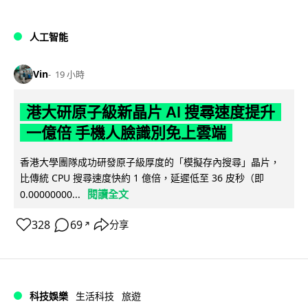
人工智能
Vin
19 小時
港大研原子級新晶片 AI 搜尋速度提升
一億倍 手機人臉識別免上雲端
香港大學團隊成功研發原子級厚度的「模擬存內搜尋」晶片，
比傳統 CPU 搜尋速度快約 1 億倍，延遲低至 36 皮秒（即
閱讀全文
0.00000000...
328
69
分享
↗
科技娛樂
生活科技
旅遊