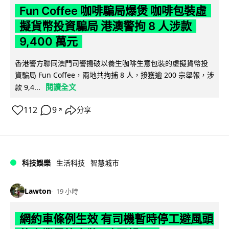
Fun Coffee 咖啡騙局爆煲 咖啡包裝虛
擬貨幣投資騙局 港澳警拘 8 人涉款
9,400 萬元
香港警方聯同澳門司警搗破以養生咖啡生意包裝的虛擬貨幣投
資騙局 Fun Coffee，兩地共拘捕 8 人，接獲逾 200 宗舉報，涉
閱讀全文
款 9,4...
112
9
分享
↗
科技娛樂
生活科技
智慧城市
Lawton
19 小時
網約車條例生效 有司機暫時停工避風頭