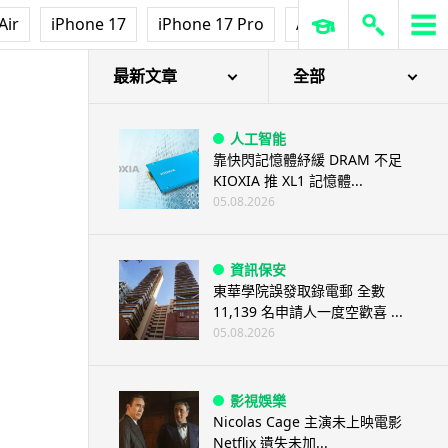
Air
iPhone 17
iPhone 17 Pro
AirPods Pro 3
Ap
最新文章
全部
人工智能
靠快閃記憶體紓緩 DRAM 不足
KIOXIA 推 XL1 記憶體...
05.08.2026
資訊保安
東華學院誤發取錄電郵 全數
11,139 名申請人一度空歡喜 ...
05.08.2026
影視娛樂
Nicolas Cage 主演未上映電影
Netflix 遺失未加...