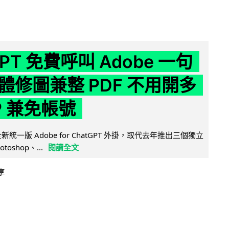
GPT 免費呼叫 Adobe 一句
體修圖兼整 PDF 不用開多
P 兼免帳號
全新統一版 Adobe for ChatGPT 外掛，取代去年推出三個獨立
otoshop、...
閱讀全文
享