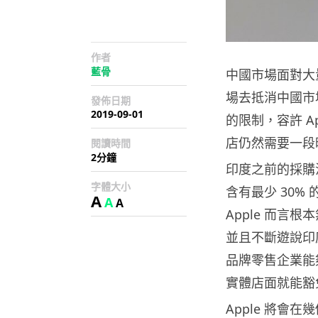
作者
藍骨
中國市場面對大
場去抵消中國市
發佈日期
2019-09-01
的限制，容許 Ap
店仍然需要一段
閱讀時間
2分鐘
印度之前的採購
字體大小
含有最少 30
A
A
A
Apple 而言
並且不斷遊說印
品牌零售企業能夠
實體店面就能豁免
Apple 將