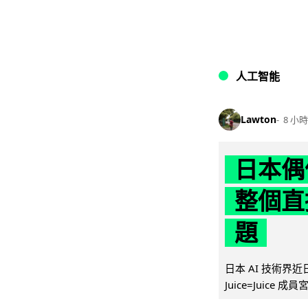
人工智能
Lawton
8 小時
日本偶
整個直
題
日本 AI 技術
Juice=Juic