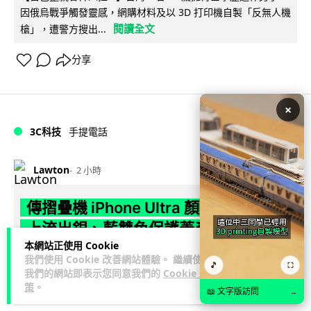
因俄烏戰爭觸發靈感，網購材料及以 3D 打印機自製「反無人機
閱讀全文
槍」，遭警方搜出...
分享
×
3C科技
手提電話
Lawton
2 小時
傳摺疊機 iPhone Ultra 顏色已定型 網
上流出銀、藍雙色保護蓋產品
本網站正使用 Cookie
Apple 首款摺疊手機 iPhone Ultra 傳最終配色定為銀色與深藍
我們使用 Cookie 改善網站體驗。 繼續使用
🎵
⛶
我們的網站即表示您同意我們的
Cookie 政
閱
雙色，捨棄早前傳出深灰選項。同時新一代 iPhone 18 Pr...
策
。
讀全文
📖 文字版訪問
→