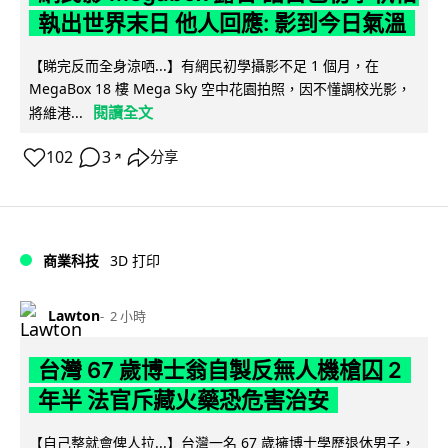
執出世界末日 他人回應: 影到今日氣溫
【睇完反而全身涼哂...】有網民初學攝影不足 1 個月，在
MegaBox 18 樓 Mega Sky 空中花園拍照，因不懂調校光影，
閱讀全文
將維港...
102
3
分享
↗
商業科技
3D 打印
Lawton
2 小時
台灣 67 歲博士翁自製反無人機槍囚 2
年半 法官斥藏火藥恐危害治安
【自己整就會俾人拉...】台灣一名 67 歲擁博士學歷退休男子，