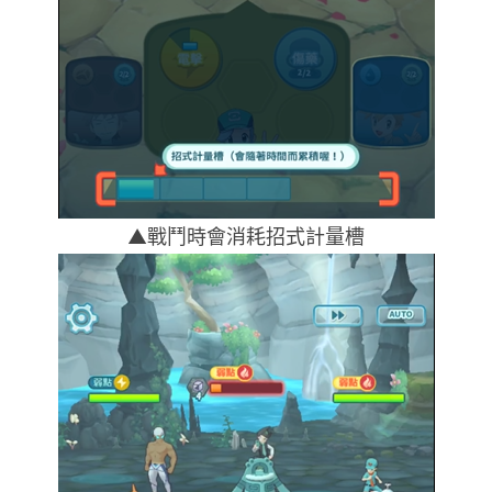
▲戰鬥時會消耗招式計量槽