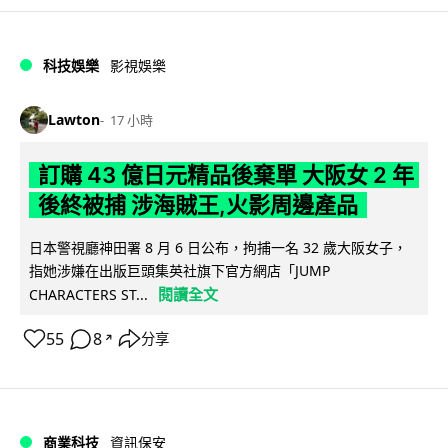
科技娛樂
影視娛樂
Lawton
17 小時
訂購 43 億日元精品後棄單 大阪女 2 年
後終被捕 涉海賊王,火影周邊產品
日本警視廳神田署 8 月 6 日公布，拘捕一名 32 歲大阪女子，
指她涉嫌在出版巨頭集英社旗下官方網店「JUMP
閱讀全文
CHARACTERS ST...
55
8
分享
↗
商業科技
資訊保安