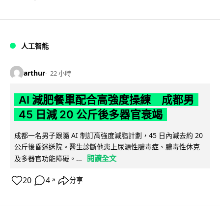
人工智能
arthur
22 小時
AI 減肥餐單配合高強度操練 成都男
45 日減 20 公斤後多器官衰竭
成都一名男子跟隨 AI 制訂高強度減脂計劃，45 日內減去約 20
公斤後昏迷送院。醫生診斷他患上尿源性膿毒症、膿毒性休克
閱讀全文
及多器官功能障礙。...
20
4
分享
↗