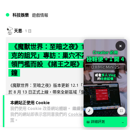
科技娛樂
遊戲情報
天恩
1 日
×
《魔獸世界：至暗之夜》12.1 「烏拉特
克的詛咒」專訪：巢穴不為提高世界首
領門檻而設 《諸王之眠》縮短約 10 分
鐘
《魔獸世界：至暗之夜》版本更新 12.1「烏拉特克的詛咒」將
於 8 月 13 日正式上線，帶來全新區域「盤蛇島」、地城「毒牙
閱讀全文
祭壇」、新型態世...
本網站正使用 Cookie
我們使用 Cookie 改善網站體驗。 繼續使用
🎵
115
⛶
分享
我們的網站即表示您同意我們的
Cookie 政
策
。
📖 詳細評測
→