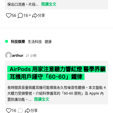
閱讀全文
保出口流通。片段...
56
16
分享
↗
科技娛樂
生活科技
健康
arthur
21 小時
AirPods 用家注意聽力響紅燈 醫學界籲
耳機用戶謹守「60-60」鐵律
長時間高音量佩戴耳機可能導致永久性噪音性聽損。本文盤點 4
大聽力受損警號，介紹科學護耳的「60-60 原則」及 Apple 內
閱讀全文
置防護功能，...
16
分享