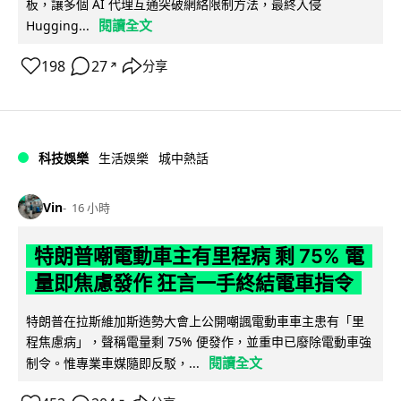
板，讓多個 AI 代理互通突破網絡限制方法，最終入侵
閱讀全文
Hugging...
198
27
分享
↗
科技娛樂
生活娛樂
城中熱話
Vin
16 小時
特朗普嘲電動車主有里程病 剩 75% 電
量即焦慮發作 狂言一手終結電車指令
特朗普在拉斯維加斯造勢大會上公開嘲諷電動車車主患有「里
程焦慮病」，聲稱電量剩 75% 便發作，並重申已廢除電動車強
閱讀全文
制令。惟專業車媒隨即反駁，...