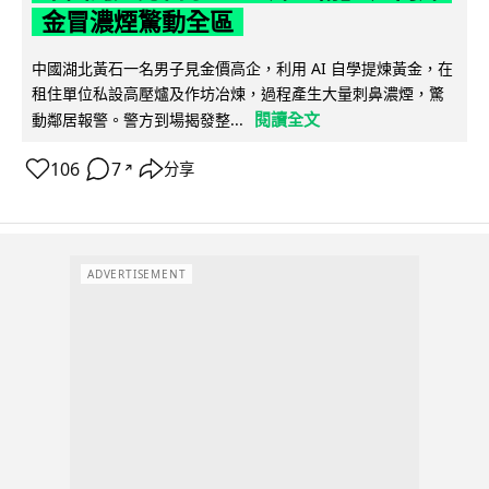
金冒濃煙驚動全區
中國湖北黃石一名男子見金價高企，利用 AI 自學提煉黃金，在
租住單位私設高壓爐及作坊冶煉，過程產生大量刺鼻濃煙，驚
閱讀全文
動鄰居報警。警方到場揭發整...
106
7
分享
↗
ADVERTISEMENT