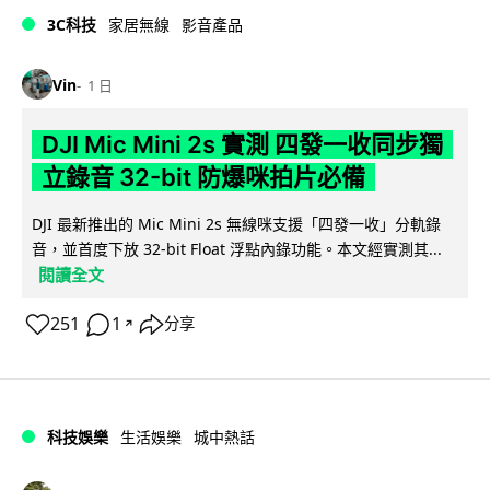
3C科技
家居無線
影音產品
Vin
1 日
DJI Mic Mini 2s 實測 四發一收同步獨
立錄音 32-bit 防爆咪拍片必備
DJI 最新推出的 Mic Mini 2s 無線咪支援「四發一收」分軌錄
音，並首度下放 32-bit Float 浮點內錄功能。本文經實測其...
閱讀全文
251
1
分享
↗
科技娛樂
生活娛樂
城中熱話