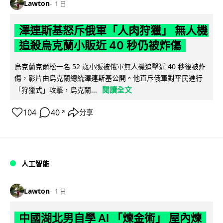
Lawton
1 日
澤連斯基怒斥俄軍「人肉狩獵」 無人機
追殺烏克蘭小販近 40 秒仍被炸傷
烏克蘭克爾松一名 52 歲小販被俄軍無人機追擊近 40 秒後被炸
傷，影片由烏克蘭總統澤連斯基公開。他直斥俄軍對平民進行
閱讀全文
「狩獵式」攻擊，烏克蘭...
104
40
分享
↗
人工智能
Lawton
1 日
中國湖北男自學 AI 「煉金術」 屋內煉