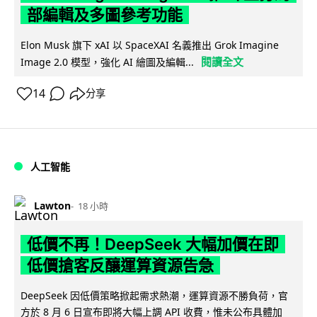
部編輯及多圖參考功能
Elon Musk 旗下 xAI 以 SpaceXAI 名義推出 Grok Imagine
閱讀全文
Image 2.0 模型，強化 AI 繪圖及編輯...
14
分享
人工智能
Lawton
18 小時
低價不再！DeepSeek 大幅加價在即
低價搶客反釀運算資源告急
DeepSeek 因低價策略掀起需求熱潮，運算資源不勝負荷，官
方於 8 月 6 日宣布即將大幅上調 API 收費，惟未公布具體加