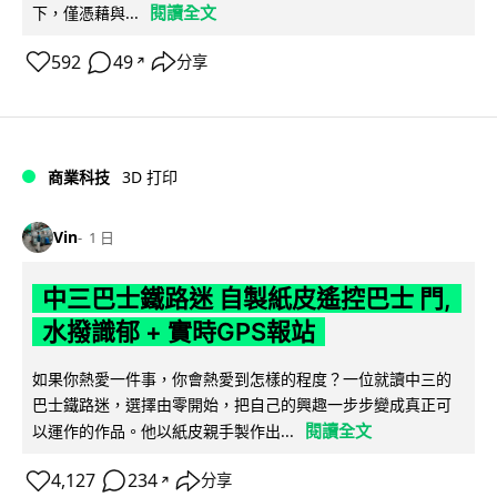
閱讀全文
下，僅憑藉與...
592
49
分享
↗
商業科技
3D 打印
Vin
1 日
中三巴士鐵路迷 自製紙皮遙控巴士 門,
水撥識郁 + 實時GPS報站
如果你熱愛一件事，你會熱愛到怎樣的程度？一位就讀中三的
巴士鐵路迷，選擇由零開始，把自己的興趣一步步變成真正可
閱讀全文
以運作的作品。他以紙皮親手製作出...
4,127
234
分享
↗