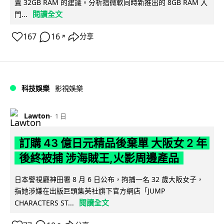
置 32GB RAM 的建議。分析指微軟同時新推出的 8GB RAM 入
閱讀全文
門...
167
16
分享
↗
科技娛樂
影視娛樂
Lawton
1 日
訂購 43 億日元精品後棄單 大阪女 2 年
後終被捕 涉海賊王,火影周邊產品
日本警視廳神田署 8 月 6 日公布，拘捕一名 32 歲大阪女子，
指她涉嫌在出版巨頭集英社旗下官方網店「JUMP
閱讀全文
CHARACTERS ST...