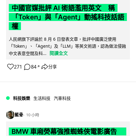
中國官媒批評 AI 術語濫用英文 稱
「Token」與「Agent」動搖科技話語
權
人民網旗下評論於 8 月 6 日發表文章，批評中國廣泛使用
「Token」、「Agent」及「LLM」等英文術語，認為做法侵蝕
閱讀全文
中文表意空間及科...
271
84
分享
↗
科技娛樂
生活科技
汽車科技
藍骨
10 小時
BMW 車廂熒幕強推蜘蛛俠電影廣告