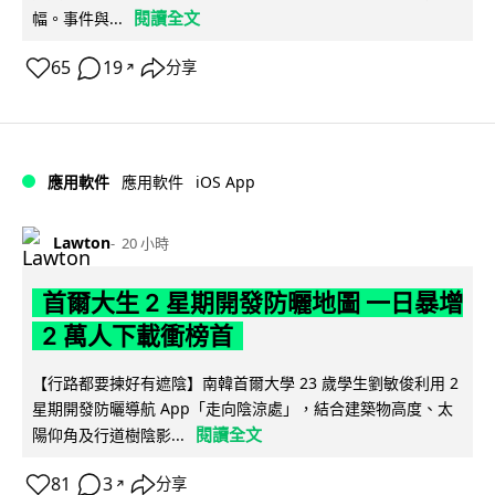
閱讀全文
幅。事件與...
65
19
分享
↗
iOS App
應用軟件
應用軟件
Lawton
20 小時
首爾大生 2 星期開發防曬地圖 一日暴增
2 萬人下載衝榜首
【行路都要揀好有遮陰】南韓首爾大學 23 歲學生劉敏俊利用 2
星期開發防曬導航 App「走向陰涼處」，結合建築物高度、太
閱讀全文
陽仰角及行道樹陰影...
81
3
分享
↗