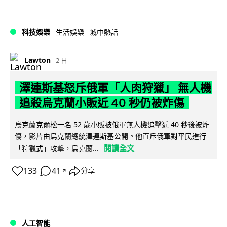
科技娛樂
生活娛樂
城中熱話
Lawton
2 日
澤連斯基怒斥俄軍「人肉狩獵」 無人機
追殺烏克蘭小販近 40 秒仍被炸傷
烏克蘭克爾松一名 52 歲小販被俄軍無人機追擊近 40 秒後被炸
傷，影片由烏克蘭總統澤連斯基公開。他直斥俄軍對平民進行
閱讀全文
「狩獵式」攻擊，烏克蘭...
133
41
分享
↗
人工智能