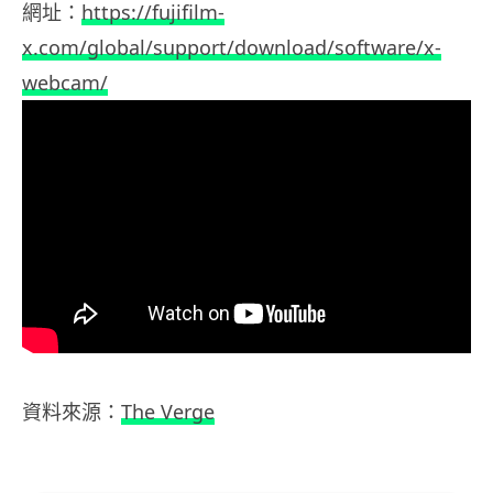
網址：
https://fujifilm-
x.com/global/support/download/software/x-
webcam/
資料來源：
The Verge