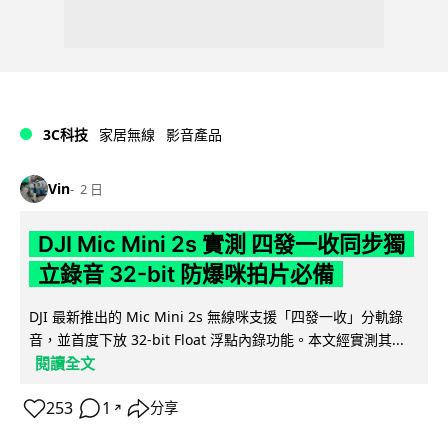
3C科技
家居無線
影音產品
Vin
2 日
DJI Mic Mini 2s 實測 四發一收同步獨
立錄音 32-bit 防爆咪拍片必備
DJI 最新推出的 Mic Mini 2s 無線咪支援「四發一收」分軌錄
音，並首度下放 32-bit Float 浮點內錄功能。本文經實測其...
閱讀全文
253
1
分享
↗