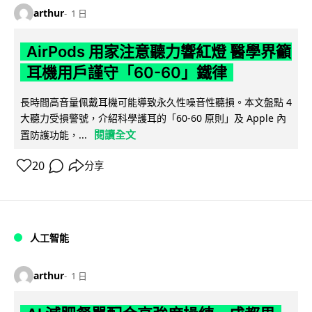
arthur
1 日
AirPods 用家注意聽力響紅燈 醫學界籲
耳機用戶謹守「60-60」鐵律
長時間高音量佩戴耳機可能導致永久性噪音性聽損。本文盤點 4
大聽力受損警號，介紹科學護耳的「60-60 原則」及 Apple 內
閱讀全文
置防護功能，...
20
分享
人工智能
arthur
1 日