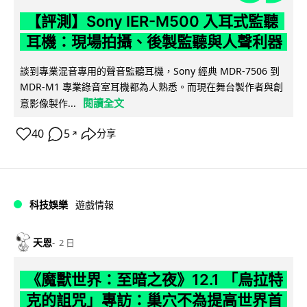
【評測】Sony IER-M500 入耳式監聽
耳機：現場拍攝、後製監聽與人聲利器
談到專業混音專用的聲音監聽耳機，Sony 經典 MDR-7506 到
MDR-M1 專業錄音室耳機都為人熟悉。而現在舞台製作者與創
閱讀全文
意影像製作...
40
5
分享
↗
科技娛樂
遊戲情報
天恩
2 日
《魔獸世界：至暗之夜》12.1 「烏拉特
克的詛咒」專訪：巢穴不為提高世界首