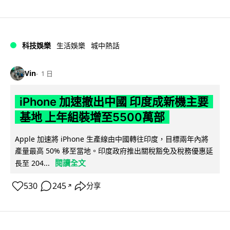
科技娛樂
生活娛樂
城中熱話
Vin
1 日
iPhone 加速撤出中國 印度成新機主要
基地 上年組裝增至5500萬部
Apple 加速將 iPhone 生產線由中國轉往印度，目標兩年內將
產量最高 50% 移至當地。印度政府推出關稅豁免及稅務優惠延
閱讀全文
長至 204...
530
245
分享
↗