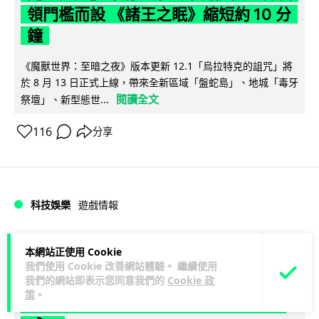
領門檻而設 《諸王之眠》縮短約 10 分
鐘
《魔獸世界：至暗之夜》版本更新 12.1「烏拉特克的詛咒」將
於 8 月 13 日正式上線，帶來全新區域「盤蛇島」、地城「毒牙
閱讀全文
祭壇」、新型態世...
116
分享
科技娛樂
遊戲情報
Lawton
2 日
本網站正使用 Cookie
我們使用 Cookie 改善網站體驗。 繼續使用
我們的網站即表示您同意我們的
Cookie 政
日本二手遊戲店減 90% 門市 業績反增
策
。
四成 "懷舊"在 Z 世代變成最潮「新鮮