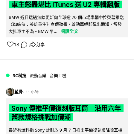
車主怒轟堪比 iTunes 送 U2 專輯翻版
BMW 近日透過無線更新向全球逾 70 個市場車輛中控熒幕推送
《蜘蛛俠：英雄重生》宣傳動畫，啟動車輛即彈出通知，觸發
閱讀全文
大批車主不滿。BMW 早...
18
分享
3C科技
流動音樂
音樂耳機
藍骨
11 小時
Sony 傳推平價復刻版耳筒 沿用六年
舊款規格挑戰加價潮
最近有爆料指 Sony 計劃於 9 月 7 日推出平價復刻版降噪耳機