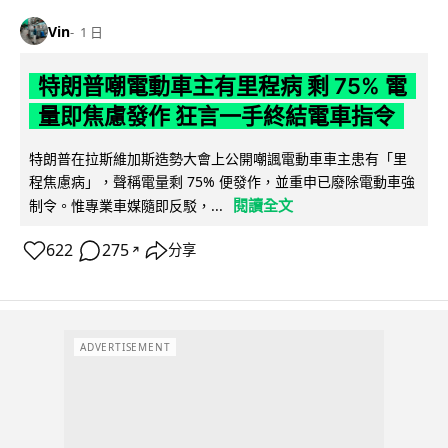
Vin
1 日
特朗普嘲電動車主有里程病 剩 75% 電
量即焦慮發作 狂言一手終結電車指令
特朗普在拉斯維加斯造勢大會上公開嘲諷電動車車主患有「里
程焦慮病」，聲稱電量剩 75% 便發作，並重申已廢除電動車強
閱讀全文
制令。惟專業車媒隨即反駁，...
622
275
分享
↗
ADVERTISEMENT