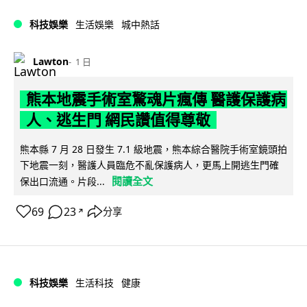
科技娛樂
生活娛樂
城中熱話
Lawton
1 日
熊本地震手術室驚魂片瘋傳 醫護保護病
人、逃生門 網民讚值得尊敬
熊本縣 7 月 28 日發生 7.1 級地震，熊本綜合醫院手術室鏡頭拍
下地震一刻，醫護人員臨危不亂保護病人，更馬上開逃生門確
閱讀全文
保出口流通。片段...
69
23
分享
↗
科技娛樂
生活科技
健康