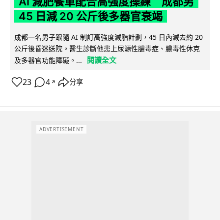
AI 減肥餐單配合高強度操練 成都男
45 日減 20 公斤後多器官衰竭
成都一名男子跟隨 AI 制訂高強度減脂計劃，45 日內減去約 20
公斤後昏迷送院。醫生診斷他患上尿源性膿毒症、膿毒性休克
閱讀全文
及多器官功能障礙。...
23
4
分享
↗
ADVERTISEMENT