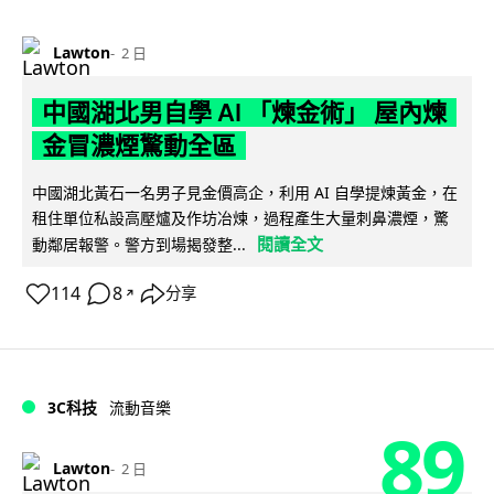
Lawton
2 日
中國湖北男自學 AI 「煉金術」 屋內煉
金冒濃煙驚動全區
中國湖北黃石一名男子見金價高企，利用 AI 自學提煉黃金，在
租住單位私設高壓爐及作坊冶煉，過程產生大量刺鼻濃煙，驚
閱讀全文
動鄰居報警。警方到場揭發整...
114
8
分享
↗
3C科技
流動音樂
89
Lawton
2 日