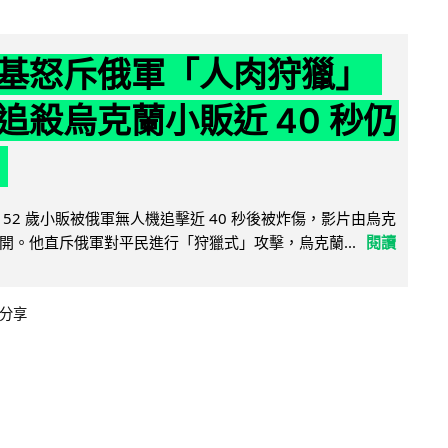
基怒斥俄軍「人肉狩獵」
追殺烏克蘭小販近 40 秒仍
52 歲小販被俄軍無人機追擊近 40 秒後被炸傷，影片由烏克
開。他直斥俄軍對平民進行「狩獵式」攻擊，烏克蘭...
閱讀
分享