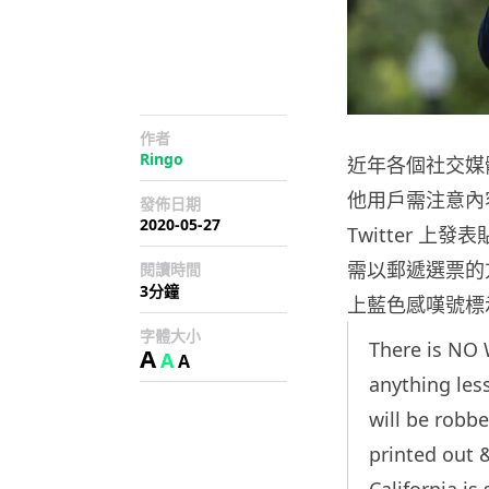
作者
Ringo
近年各個社交媒
他用戶需注意內
發佈日期
2020-05-27
Twitter 
需以郵遞選票的方
閱讀時間
3分鐘
上藍色感嘆號標
字體大小
There is NO W
A
A
A
anything les
will be robbe
printed out 