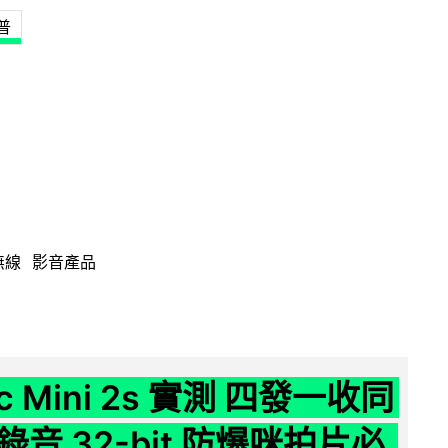
普
無線
影音產品
ic Mini 2s 實測 四發一收同
音 32-bit 防爆咪拍片必