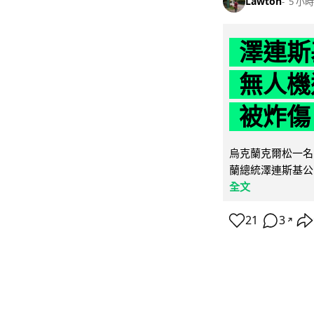
Lawton
5 小時
澤連斯
無人機
被炸傷
烏克蘭克爾松一名 
蘭總統澤連斯基公
全文
21
3
↗