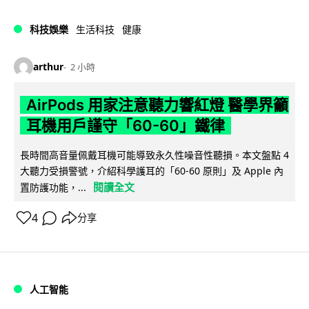
科技娛樂
生活科技
健康
arthur
2 小時
AirPods 用家注意聽力響紅燈 醫學界籲
耳機用戶謹守「60-60」鐵律
長時間高音量佩戴耳機可能導致永久性噪音性聽損。本文盤點 4
大聽力受損警號，介紹科學護耳的「60-60 原則」及 Apple 內
閱讀全文
置防護功能，...
4
分享
人工智能