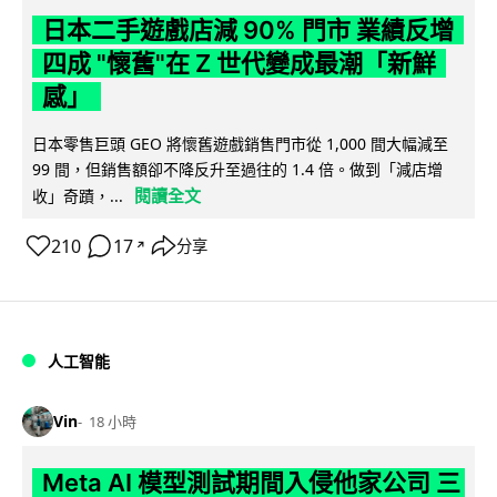
日本二手遊戲店減 90% 門市 業績反增
四成 "懷舊"在 Z 世代變成最潮「新鮮
感」
日本零售巨頭 GEO 將懷舊遊戲銷售門市從 1,000 間大幅減至
99 間，但銷售額卻不降反升至過往的 1.4 倍。做到「減店增
閱讀全文
收」奇蹟，...
210
17
分享
↗
人工智能
Vin
18 小時
Meta AI 模型測試期間入侵他家公司 三