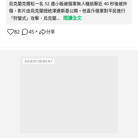
烏克蘭克爾松一名 52 歲小販被俄軍無人機追擊近 40 秒後被炸
傷，影片由烏克蘭總統澤連斯基公開。他直斥俄軍對平民進行
閱讀全文
「狩獵式」攻擊，烏克蘭...
82
45
分享
↗
ADVERTISEMENT