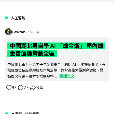
人工智能
Lawton
16 小時
中國湖北男自學 AI 「煉金術」 屋內煉
金冒濃煙驚動全區
中國湖北黃石一名男子見金價高企，利用 AI 自學提煉黃金，在
租住單位私設高壓爐及作坊冶煉，過程產生大量刺鼻濃煙，驚
閱讀全文
動鄰居報警。警方到場揭發整...
97
7
分享
↗
3C科技
流動音樂