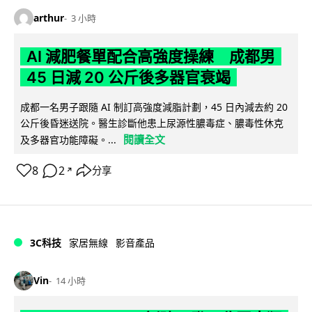
arthur
3 小時
AI 減肥餐單配合高強度操練 成都男
45 日減 20 公斤後多器官衰竭
成都一名男子跟隨 AI 制訂高強度減脂計劃，45 日內減去約 20
公斤後昏迷送院。醫生診斷他患上尿源性膿毒症、膿毒性休克
閱讀全文
及多器官功能障礙。...
8
2
分享
↗
3C科技
家居無線
影音產品
Vin
14 小時