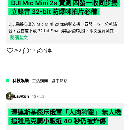
DJI Mic Mini 2s 實測 四發一收同步獨
立錄音 32-bit 防爆咪拍片必備
DJI 最新推出的 Mic Mini 2s 無線咪支援「四發一收」分軌錄
音，並首度下放 32-bit Float 浮點內錄功能。本文經實測其...
閱讀全文
252
1
分享
↗
科技娛樂
生活娛樂
城中熱話
Lawton
15 小時
澤連斯基怒斥俄軍「人肉狩獵」 無人機
追殺烏克蘭小販近 40 秒仍被炸傷