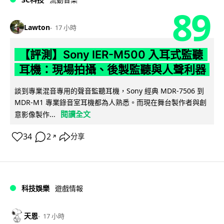
89
Lawton
17 小時
【評測】Sony IER-M500 入耳式監聽
耳機：現場拍攝、後製監聽與人聲利器
談到專業混音專用的聲音監聽耳機，Sony 經典 MDR-7506 到
MDR-M1 專業錄音室耳機都為人熟悉。而現在舞台製作者與創
閱讀全文
意影像製作...
34
2
分享
↗
科技娛樂
遊戲情報
天恩
17 小時