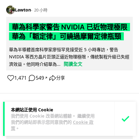
Lawton
20 小時
華為科學家警告 NVIDIA 已近物理極限
華為「韜定律」可繞過摩爾定律瓶頸
華為半導體首席科學家廖恒罕見接受近 5 小時專訪，警告
NVIDIA 等西方晶片巨頭正逼近物理極限，傳統製程升級已失經
閱讀全文
濟效益。他同時介紹華為...
1,471
549
分享
↗
本網站正使用 Cookie
科技娛樂
生活娛樂
城中熱話
我們使用 Cookie 改善網站體驗。 繼續使用
我們的網站即表示您同意我們的
Cookie 政
Lawton
21 小時
策
。