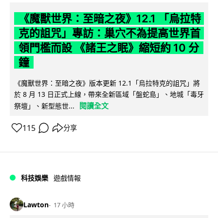
《魔獸世界：至暗之夜》12.1 「烏拉特
克的詛咒」專訪：巢穴不為提高世界首
領門檻而設 《諸王之眠》縮短約 10 分
鐘
《魔獸世界：至暗之夜》版本更新 12.1「烏拉特克的詛咒」將
於 8 月 13 日正式上線，帶來全新區域「盤蛇島」、地城「毒牙
閱讀全文
祭壇」、新型態世...
115
分享
科技娛樂
遊戲情報
Lawton
17 小時