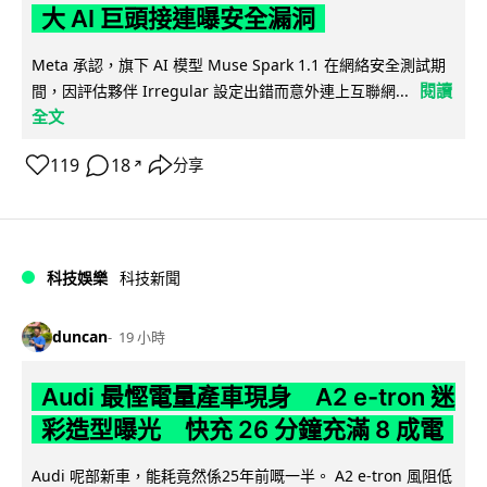
大 AI 巨頭接連曝安全漏洞
Meta 承認，旗下 AI 模型 Muse Spark 1.1 在網絡安全測試期
閱讀
間，因評估夥伴 Irregular 設定出錯而意外連上互聯網...
全文
119
18
分享
↗
科技娛樂
科技新聞
duncan
19 小時
Audi 最慳電量產車現身 A2 e-tron 迷
彩造型曝光 快充 26 分鐘充滿 8 成電
Audi 呢部新車，能耗竟然係25年前嘅一半。 A2 e-tron 風阻低