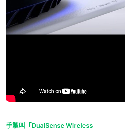
手掣叫「DualSense Wireless