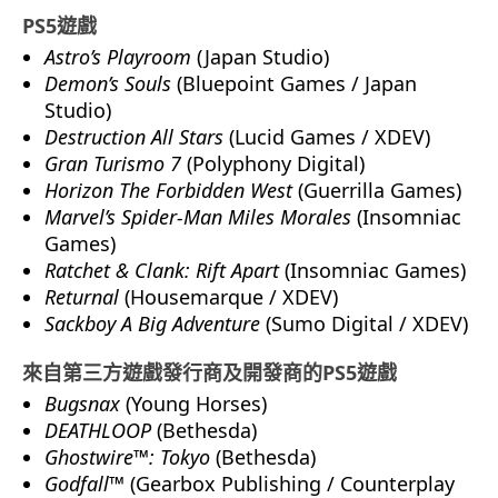
PS5
遊戲
Astro’s Playroom
(Japan Studio)
Demon’s Souls
(Bluepoint Games / Japan
Studio)
Destruction All Stars
(Lucid Games / XDEV)
Gran Turismo 7
(Polyphony Digital)
Horizon The Forbidden West
(Guerrilla Games)
Marvel’s Spider-Man Miles Morales
(Insomniac
Games)
Ratchet & Clank: Rift Apart
(Insomniac Games)
Returnal
(Housemarque / XDEV)
Sackboy A Big Adventure
(Sumo Digital / XDEV)
來自第三方遊戲發行商及開發商的
PS5
遊戲
Bugsnax
(Young Horses)
DEATHLOOP
(Bethesda)
Ghostwire™: Tokyo
(Bethesda)
Godfall™
(Gearbox Publishing / Counterplay