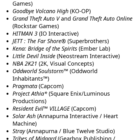
Games)
Goodbye Volcano High
(KO-OP)
Grand Theft Auto V
and
Grand Theft Auto Online
(Rockstar Games)
HITMAN 3
(IO Interactive)
JETT : The Far Shore®
(Superbrothers)
Kena: Bridge of the Spirits
(Ember Lab)
Little Devil Inside
(Neostream Interactive)
NBA 2K21
(2K, Visual Concepts)
Oddworld Soulstorm™
(Oddworld
Inhabitants™)
Pragmata
(Capcom)
Project Athia*
(Square Enix/Luminous
Productions)
Resident Evil™ VILLAGE
(Capcom)
Solar Ash
(Annapurna Interactive / Heart
Machine)
Stray
(Annapurna / Blue Twelve Studio)
Tribes of Midgard
(Gearbox Publishing /