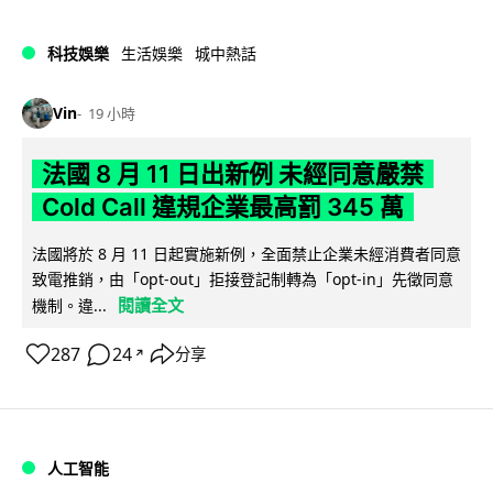
科技娛樂
生活娛樂
城中熱話
Vin
19 小時
法國 8 月 11 日出新例 未經同意嚴禁
Cold Call 違規企業最高罰 345 萬
法國將於 8 月 11 日起實施新例，全面禁止企業未經消費者同意
致電推銷，由「opt-out」拒接登記制轉為「opt-in」先徵同意
閱讀全文
機制。違...
287
24
分享
↗
人工智能