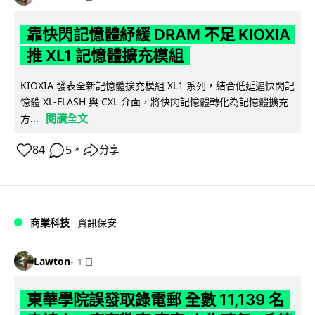
靠快閃記憶體紓緩 DRAM 不足 KIOXIA
推 XL1 記憶體擴充模組
KIOXIA 發表全新記憶體擴充模組 XL1 系列，結合低延遲快閃記
憶體 XL-FLASH 與 CXL 介面，將快閃記憶體轉化為記憶體擴充
閱讀全文
方...
84
5
分享
↗
商業科技
資訊保安
Lawton
1 日
東華學院誤發取錄電郵 全數 11,139 名