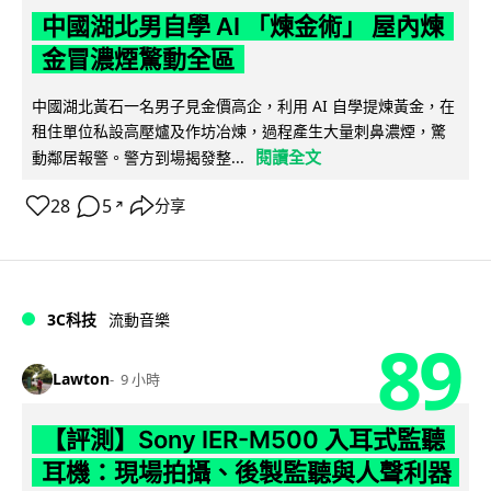
中國湖北男自學 AI 「煉金術」 屋內煉
金冒濃煙驚動全區
中國湖北黃石一名男子見金價高企，利用 AI 自學提煉黃金，在
租住單位私設高壓爐及作坊冶煉，過程產生大量刺鼻濃煙，驚
閱讀全文
動鄰居報警。警方到場揭發整...
28
5
分享
↗
3C科技
流動音樂
89
Lawton
9 小時
【評測】Sony IER-M500 入耳式監聽
耳機：現場拍攝、後製監聽與人聲利器