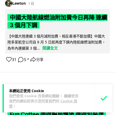
Lawton
1 日
中國大陸航線燃油附加費今日再降 連續
3 個月下調
【中國大陸連續 3 個月減附加費，相反香港不斷加價】中國大
陸多家航空公司自 8 月 5 日起再度下調內陸航線燃油附加費，
閱讀全文
為年內連續第 3 個...
31
5
分享
↗
科技娛樂
生活科技
區塊鏈
本網站正使用 Cookie
我們使用 Cookie 改善網站體驗。 繼續使用
Lawton
1 日
我們的網站即表示您同意我們的
Cookie 政
策
。
Fun Coffee 咖啡騙局爆煲 咖啡包裝虛