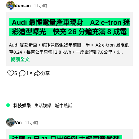
duncan
11 小時
Audi 最慳電量產車現身 A2 e-tron 迷
彩造型曝光 快充 26 分鐘充滿 8 成電
Audi 呢部新車，能耗竟然係25年前嘅一半。 A2 e-tron 風阻低
至0.24，每百公里只需12.8 kWh，一度電行到7.8公里。6...
閱讀全文
5
1
分享
↗
科技娛樂
生活娛樂
城中熱話
Vin
11 小時