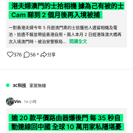
港夫婦澳門的士拾相機 據為己有被的士
Cam 睇到 2 個月後再入境被捕
一對香港夫婦今年 5 月遊澳門乘的士拾獲他人遺留相機及電
池，拾遺不報並帶返香港自用。兩人本月 2 日經港珠澳大橋再
閱讀全文
次入境澳門時，被治安警察局...
376
56
分享
↗
3C科技
家居無線
Vin
14 小時
逾 20 款平價路由器爆後門 每 35 秒自
動連線回中國 全球 10 萬用家私隱堪憂