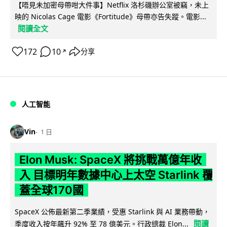
【唔見未加密母帶咁大件事】Netflix 洛杉磯辦公室被竊，未上
映的 Nicolas Cage 電影《Fortitude》母帶亦告失蹤。電影...
閱讀全文
172
10
分享
↗
人工智能
Vin
1 日
Elon Musk: SpaceX 將挑戰萬億年收
入 目標明年數據中心上太空 Starlink 覆
蓋全球170國
SpaceX 公佈最新第二季業績，受惠 Starlink 與 AI 業務帶動，
閱讀
季度收入按年飆升 92% 至 78 億美元。行政總裁 Elon...