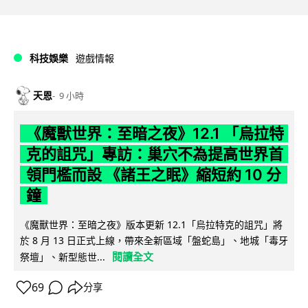
科技娛樂
遊戲情報
天恩
9 小時
《魔獸世界：至暗之夜》12.1 「烏拉特
克的詛咒」專訪：巢穴不為提高世界首
領門檻而設 《諸王之眠》縮短約 10 分
鐘
《魔獸世界：至暗之夜》版本更新 12.1「烏拉特克的詛咒」將
於 8 月 13 日正式上線，帶來全新區域「盤蛇島」、地城「毒牙
閱讀全文
祭壇」、新型態世...
69
分享