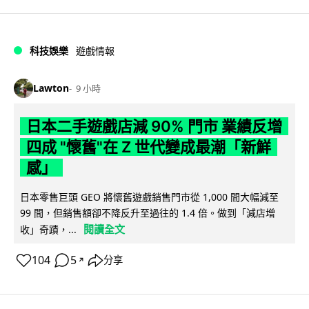
科技娛樂
遊戲情報
Lawton
9 小時
日本二手遊戲店減 90% 門市 業績反增
四成 "懷舊"在 Z 世代變成最潮「新鮮
感」
日本零售巨頭 GEO 將懷舊遊戲銷售門市從 1,000 間大幅減至
99 間，但銷售額卻不降反升至過往的 1.4 倍。做到「減店增
閱讀全文
收」奇蹟，...
104
5
分享
↗