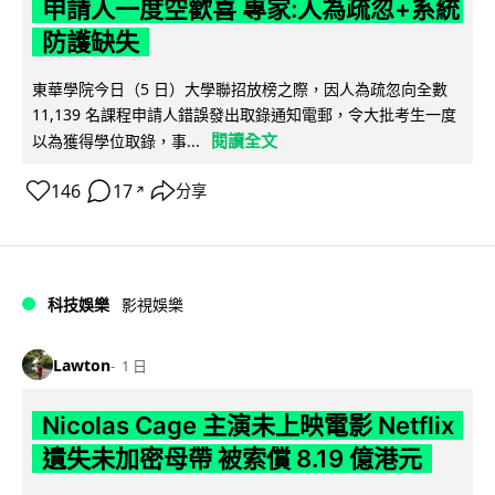
申請人一度空歡喜 專家:人為疏忽+系統
防護缺失
東華學院今日（5 日）大學聯招放榜之際，因人為疏忽向全數
11,139 名課程申請人錯誤發出取錄通知電郵，令大批考生一度
閱讀全文
以為獲得學位取錄，事...
146
17
分享
↗
科技娛樂
影視娛樂
Lawton
1 日
Nicolas Cage 主演未上映電影 Netflix
遺失未加密母帶 被索償 8.19 億港元