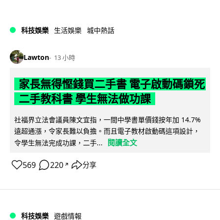
科技娛樂
生活娛樂
城中熱話
Lawton
13 小時
家長無得慳錢買二手書 電子啟動碼鎖死
二手教科書 學生無法做功課
社福界立法會議員陳文宜指，一間中學書單價錢按年加 14.7%
遠超通漲，令家長難以負擔。而且電子教材啟動碼這項設計，
閱讀全文
令學生無法完成功課，二手...
569
220
分享
↗
科技娛樂
遊戲情報