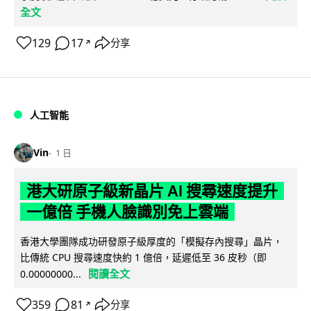
全文
129
17
分享
↗
人工智能
Vin
1 日
港大研原子級新晶片 AI 搜尋速度提升
一億倍 手機人臉識別免上雲端
香港大學團隊成功研發原子級厚度的「模擬存內搜尋」晶片，
比傳統 CPU 搜尋速度快約 1 億倍，延遲低至 36 皮秒（即
閱讀全文
0.00000000...
359
81
分享
↗