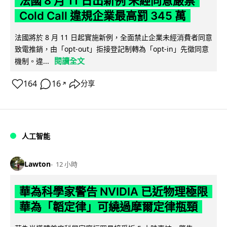
法國 8 月 11 日出新例 未經同意嚴禁
Cold Call 違規企業最高罰 345 萬
法國將於 8 月 11 日起實施新例，全面禁止企業未經消費者同意
致電推銷，由「opt-out」拒接登記制轉為「opt-in」先徵同意
閱讀全文
機制。違...
164
16
分享
↗
人工智能
Lawton
12 小時
華為科學家警告 NVIDIA 已近物理極限
華為「韜定律」可繞過摩爾定律瓶頸