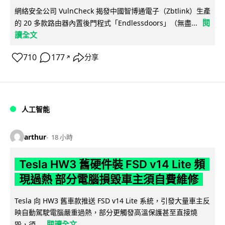
網絡安全公司 VulnCheck 揭發中國智博通電子（Zbtlink）生產
閱
的 20 多款路由器內置後門程式「Endlessdoors」（無盡...
讀全文
710
177
分享
↗
人工智能
arthur
18 小時
Tesla HW3 舊硬件裝 FSD v14 Lite 頻
現過熱 部分電腦損毀車主須自費維修
Tesla 向 HW3 舊車款推送 FSD v14 Lite 系統，引發大量車主反
映自動駕駛電腦嚴重過熱，部分更觸發高溫保護甚至直接燒
閱讀全文
毀，須...