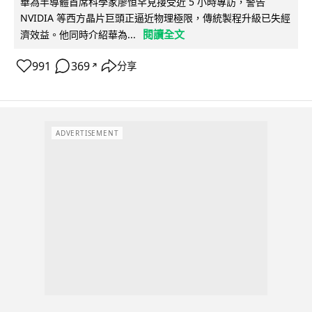
華為半導體首席科學家廖恒罕見接受近 5 小時專訪，警告
NVIDIA 等西方晶片巨頭正逼近物理極限，傳統製程升級已失經
閱讀全文
濟效益。他同時介紹華為...
991
369
分享
↗
ADVERTISEMENT