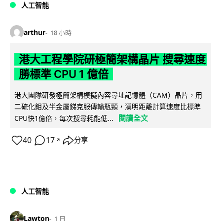
人工智能
arthur
18 小時
港大工程學院研極簡架構晶片 搜尋速度
勝標準 CPU 1 億倍
港大團隊研發極簡架構模擬內容尋址記憶體（CAM）晶片，用
二硫化鉬及半金屬銻克服傳輸瓶頸，漢明距離計算速度比標準
閱讀全文
CPU快1億倍，每次搜尋耗能低...
40
17
分享
↗
人工智能
Lawton
1 日