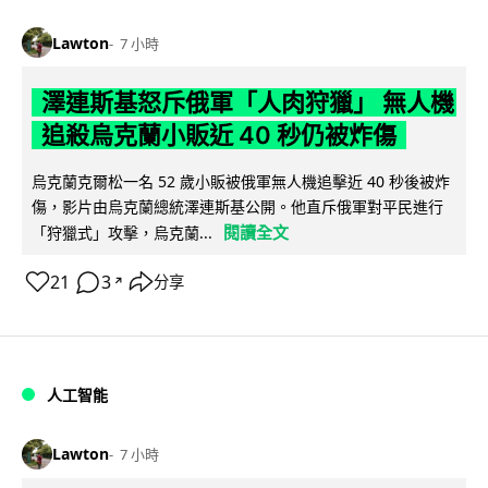
Lawton
7 小時
澤連斯基怒斥俄軍「人肉狩獵」 無人機
追殺烏克蘭小販近 40 秒仍被炸傷
烏克蘭克爾松一名 52 歲小販被俄軍無人機追擊近 40 秒後被炸
傷，影片由烏克蘭總統澤連斯基公開。他直斥俄軍對平民進行
閱讀全文
「狩獵式」攻擊，烏克蘭...
21
3
分享
↗
人工智能
Lawton
7 小時