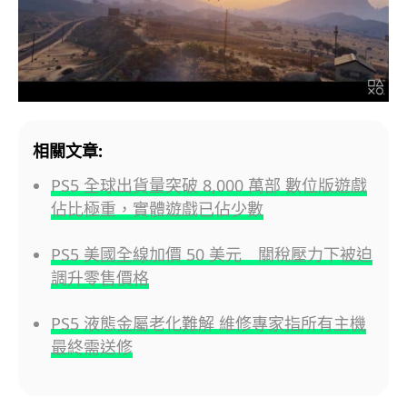
相關文章:
PS5 全球出貨量突破 8,000 萬部 數位版遊戲
佔比極重，實體遊戲已佔少數
PS5 美國全線加價 50 美元 關稅壓力下被迫
調升零售價格
PS5 液態金屬老化難解 維修專家指所有主機
最終需送修