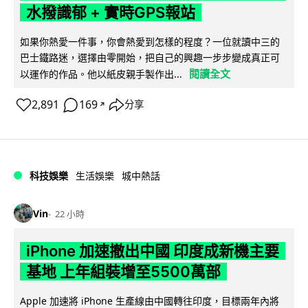
水撥識郁 + 實時GPS報站
如果你熱愛一件事，你會熱愛到怎樣的程度？一位就讀中三的
巴士鐵路迷，選擇由零開始，把自己的興趣一步步變成真正可
閱讀全文
以運作的作品。他以紙皮親手製作出...
2,891
169
分享
↗
科技娛樂
生活娛樂
城中熱話
Vin
22 小時
iPhone 加速撤出中國 印度成新機主要
基地 上年組裝增至5500萬部
Apple 加速將 iPhone 生產線由中國轉往印度，目標兩年內將