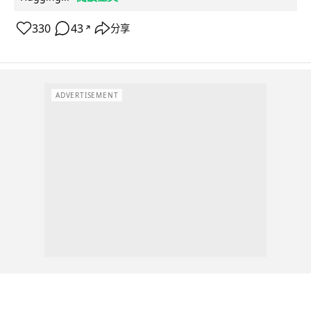
330
43
分享
↗
ADVERTISEMENT