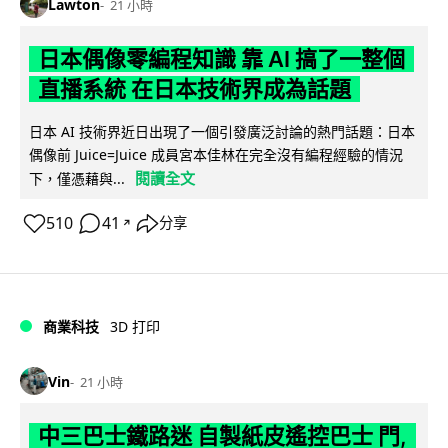
Lawton
21 小時
日本偶像零編程知識 靠 AI 搞了一整個
直播系統 在日本技術界成為話題
日本 AI 技術界近日出現了一個引發廣泛討論的熱門話題：日本
偶像前 Juice=Juice 成員宮本佳林在完全沒有編程經驗的情況
閱讀全文
下，僅憑藉與...
510
41
分享
↗
商業科技
3D 打印
Vin
21 小時
中三巴士鐵路迷 自製紙皮遙控巴士 門,