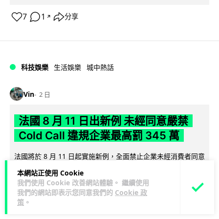
7
1
分享
↗
科技娛樂
生活娛樂
城中熱話
Vin
2 日
法國 8 月 11 日出新例 未經同意嚴禁
Cold Call 違規企業最高罰 345 萬
法國將於 8 月 11 日起實施新例，全面禁止企業未經消費者同意
致電推銷，由「opt-out」拒接登記制轉為「opt-in」先徵同意
本網站正使用 Cookie
閱讀全文
機制。違...
我們使用 Cookie 改善網站體驗。 繼續使用
我們的網站即表示您同意我們的
Cookie 政
362
27
分享
↗
策
。