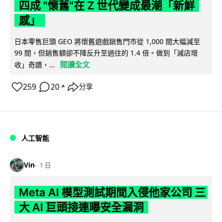
四成 "懷舊"在 Z 世代變成最潮「新鮮
感」
日本零售巨頭 GEO 將懷舊遊戲銷售門市從 1,000 間大幅減至
99 間，但銷售額卻不降反升至過往的 1.4 倍。做到「減店增
閱讀全文
收」奇蹟，...
259
20
分享
↗
人工智能
Vin
1 日
Meta AI 模型測試期間入侵他家公司 三
大 AI 巨頭接連曝安全漏洞