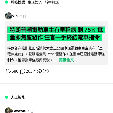
科技娛樂
生活娛樂
城中熱話
Vin
1 日
特朗普嘲電動車主有里程病 剩 75% 電
量即焦慮發作 狂言一手終結電車指令
特朗普在拉斯維加斯造勢大會上公開嘲諷電動車車主患有「里
程焦慮病」，聲稱電量剩 75% 便發作，並重申已廢除電動車強
閱讀全文
制令。惟專業車媒隨即反駁，...
580
263
分享
↗
人工智能
Lawton
1 日