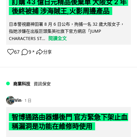
訂購 43 億日元精品後棄單 大阪女 2 年
後終被捕 涉海賊王,火影周邊產品
日本警視廳神田署 8 月 6 日公布，拘捕一名 32 歲大阪女子，
指她涉嫌在出版巨頭集英社旗下官方網店「JUMP
閱讀全文
CHARACTERS ST...
67
9
分享
↗
商業科技
資訊保安
Vin
1 日
智博通路由器爆後門 官方緊急下架止血
稱漏洞是功能在維修時使用