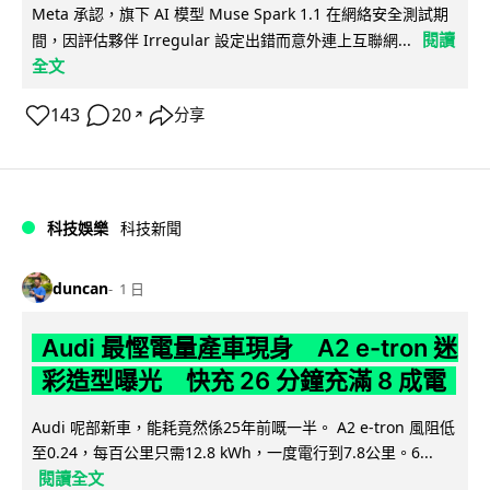
Meta 承認，旗下 AI 模型 Muse Spark 1.1 在網絡安全測試期
閱讀
間，因評估夥伴 Irregular 設定出錯而意外連上互聯網...
全文
143
20
分享
↗
科技娛樂
科技新聞
duncan
1 日
Audi 最慳電量產車現身 A2 e-tron 迷
彩造型曝光 快充 26 分鐘充滿 8 成電
Audi 呢部新車，能耗竟然係25年前嘅一半。 A2 e-tron 風阻低
至0.24，每百公里只需12.8 kWh，一度電行到7.8公里。6...
閱讀全文