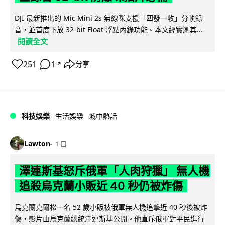
DJI 最新推出的 Mic Mini 2s 無線咪支援「四發一收」分軌錄
音，並首度下放 32-bit Float 浮點內錄功能。本文經實測其...
閱讀全文
251
1
分享
↗
科技娛樂
生活娛樂
城中熱話
Lawton
1 日
澤連斯基怒斥俄軍「人肉狩獵」 無人機
追殺烏克蘭小販近 40 秒仍被炸傷
烏克蘭克爾松一名 52 歲小販被俄軍無人機追擊近 40 秒後被炸
傷，影片由烏克蘭總統澤連斯基公開。他直斥俄軍對平民進行