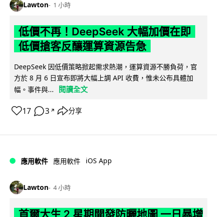
Lawton
1 小時
低價不再！DeepSeek 大幅加價在即
低價搶客反釀運算資源告急
DeepSeek 因低價策略掀起需求熱潮，運算資源不勝負荷，官
方於 8 月 6 日宣布即將大幅上調 API 收費，惟未公布具體加
閱讀全文
幅。事件與...
17
3
分享
↗
iOS App
應用軟件
應用軟件
Lawton
4 小時
首爾大生 2 星期開發防曬地圖 一日暴增