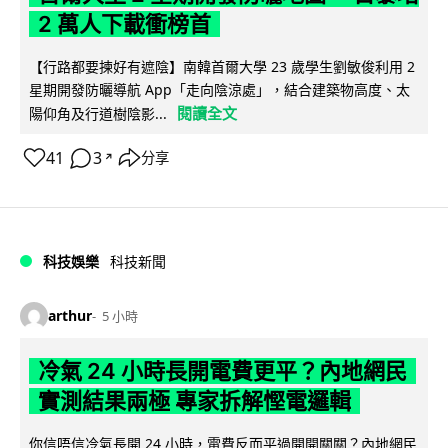
2 萬人下載衝榜首
【行路都要揀好有遮陰】南韓首爾大學 23 歲學生劉敏俊利用 2
星期開發防曬導航 App「走向陰涼處」，結合建築物高度、太
閱讀全文
陽仰角及行道樹陰影...
41
3
分享
↗
科技娛樂
科技新聞
arthur
5 小時
冷氣 24 小時長開電費更平？內地網民
實測結果兩極 專家拆解慳電邏輯
你信唔信冷氣長開 24 小時，電費反而平過開開關關？內地網民