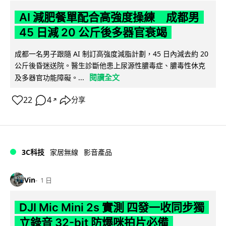
AI 減肥餐單配合高強度操練 成都男
45 日減 20 公斤後多器官衰竭
成都一名男子跟隨 AI 制訂高強度減脂計劃，45 日內減去約 20
公斤後昏迷送院。醫生診斷他患上尿源性膿毒症、膿毒性休克
閱讀全文
及多器官功能障礙。...
22
4
分享
↗
3C科技
家居無線
影音產品
Vin
1 日
DJI Mic Mini 2s 實測 四發一收同步獨
立錄音 32-bit 防爆咪拍片必備