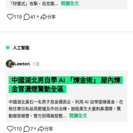
閱讀全文
「狩獵式」攻擊，烏克蘭...
119
41
分享
↗
人工智能
Lawton
1 日
中國湖北男自學 AI 「煉金術」 屋內煉
金冒濃煙驚動全區
中國湖北黃石一名男子見金價高企，利用 AI 自學提煉黃金，在
租住單位私設高壓爐及作坊冶煉，過程產生大量刺鼻濃煙，驚
閱讀全文
動鄰居報警。警方到場揭發整...
110
7
分享
↗