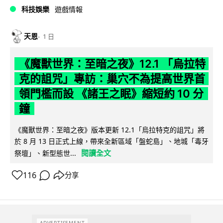
科技娛樂
遊戲情報
天恩
1 日
《魔獸世界：至暗之夜》12.1 「烏拉特
克的詛咒」專訪：巢穴不為提高世界首
領門檻而設 《諸王之眠》縮短約 10 分
鐘
《魔獸世界：至暗之夜》版本更新 12.1「烏拉特克的詛咒」將
於 8 月 13 日正式上線，帶來全新區域「盤蛇島」、地城「毒牙
閱讀全文
祭壇」、新型態世...
116
分享