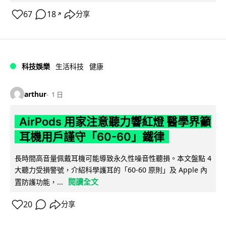
67
18
分享
↗
科技娛樂
生活科技
健康
arthur
1 日
AirPods 用家注意聽力響紅燈 醫學界籲
耳機用戶謹守「60-60」鐵律
長時間高音量佩戴耳機可能導致永久性噪音性聽損。本文盤點 4
大聽力受損警號，介紹科學護耳的「60-60 原則」及 Apple 內
閱讀全文
置防護功能，...
20
分享