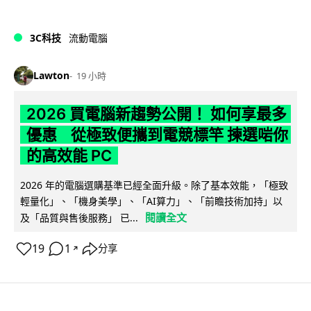
3C科技
流動電腦
Lawton
19 小時
2026 買電腦新趨勢公開！ 如何享最多
優惠 從極致便攜到電競標竿 揀選啱你
的高效能 PC
2026 年的電腦選購基準已經全面升級。除了基本效能，「極致
輕量化」、「機身美學」、「AI算力」、「前瞻技術加持」以
閱讀全文
及「品質與售後服務」 已...
19
1
分享
↗