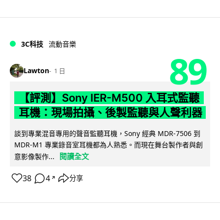
3C科技
流動音樂
89
Lawton
1 日
【評測】Sony IER-M500 入耳式監聽
耳機：現場拍攝、後製監聽與人聲利器
談到專業混音專用的聲音監聽耳機，Sony 經典 MDR-7506 到
MDR-M1 專業錄音室耳機都為人熟悉。而現在舞台製作者與創
閱讀全文
意影像製作...
38
4
分享
↗