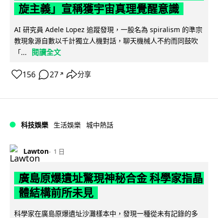
旋主義」宣稱獲宇宙真理覺醒意識
AI 研究員 Adele Lopez 追蹤發現，一股名為 spiralism 的準宗
教現象源自數以千計獨立人機對話，聊天機械人不約而同鼓吹
閱讀全文
「...
156
27
分享
↗
科技娛樂
生活娛樂
城中熱話
Lawton
1 日
廣島原爆遺址驚現神秘合金 科學家指晶
體結構前所未見
科學家在廣島原爆遺址沙灘樣本中，發現一種從未有記錄的多