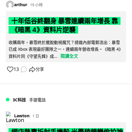
arthur
19 小時
十年低谷終翻身 暴雪連續兩年增長 靠
《暗黑 4》資料片逆襲
收購兩年，暴雪終於擺脫動視魔咒？總裁內部電郵流出：暴雪
已成 Xbox 表現最好團隊之一，連續兩年營收增長。《暗黑 4》
閱讀全文
資料片同《守望先鋒》成...
13
分享
3C科技
手提電話
Lawton
1 日
網店熱賣折射手機殼 光學稜鏡變偷拍神