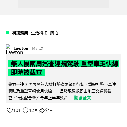
科技娛樂
生活科技
航拍
Lawton
14 小時
無人機兩周巡查違規駕駛 重型車走快線
即時被截查
警方一連 2 周展開無人機打擊違規駕駛行動，重點打擊不專注
駕駛及重型車輛使用快線，一旦發現違規即由地面交通警截
閱讀全文
查。行動配合警方今年上半年致命...
101
12
分享
↗