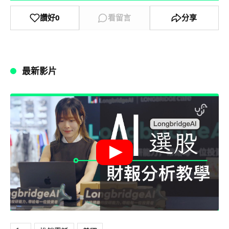
讚好
0
看留言
分享
最新影片