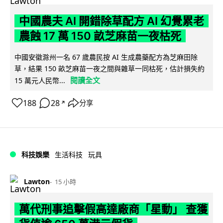
中國農夫 AI 開錯除草配方 AI 幻覺累老
農蝕 17 萬 150 畝芝麻苗一夜枯死
中國安徽滁州一名 67 歲農民按 AI 生成農藥配方為芝麻田除
草，結果 150 畝芝麻苗一夜之間與雜草一同枯死，估計損失約
閱讀全文
15 萬元人民幣...
188
28
分享
↗
科技娛樂
生活科技
玩具
Lawton
15 小時
萬代刑事追擊假高達廠商「星動」 查獲