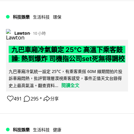
科技娛樂
生活科技
環保
Lawton
10 小時
九巴車廂冷氣鎖定 25°C 高溫下乘客鼓
譟: 熱到爆炸 司機指公司set死無得調校
九巴車廂冷氣統一設定 25°C，有乘客乘搭 60M 線期間拍片投
訴車廂悶熱，批評管理層漠視乘客感受，事件正值天文台錄得
閱讀全文
史上最高氣溫。翻查資料...
491
295
分享
↗
科技娛樂
生活科技
健康