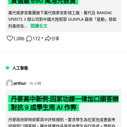
貨值逾 650 萬港元假貨
萬代南夢宮集團旗下萬代南夢宮影視工廠、萬代及 BANDAI
SPIRITS 3 間公司對中國大陸假冒 GUNPLA 廠商「星動」發起
閱讀全文
刑事控告...
1,086
172
分享
↗
人工智能
arthur
16 小時
丹麥高中新例:回家功課一律加口頭答辯
對抗 9 成學生用 AI 作弊
丹麥政府即時收緊高中評核規則，要求學生為在家完成書面考
試接受口頭答辯，藉此核實作品是否由學生自行完成。學校亦