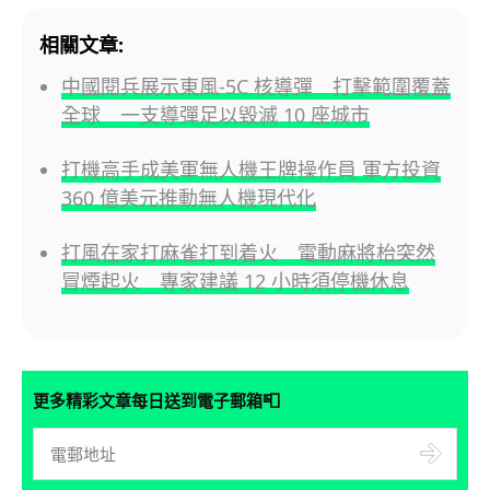
相關文章:
中國閱兵展示東風-5C 核導彈 打擊範圍覆蓋
全球 一支導彈足以毀滅 10 座城市
打機高手成美軍無人機王牌操作員 軍方投資
360 億美元推動無人機現代化
打風在家打麻雀打到着火 電動麻將枱突然
冒煙起火 專家建議 12 小時須停機休息
📮
更多精彩文章每日送到電子郵箱