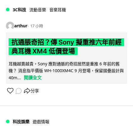
3C科技
流動音樂
音樂耳機
arthur
17 小時
抗通脹奇招？傳 Sony 擬重推六年前經
典耳機 XM4 低價登場
耳機越賣越貴，Sony 應對通脹的奇招居然是重推 6 年前的舊
機？ 消息指平價版 WH-1000XM4C 9 月登場，保留摺疊設計與
閱讀全文
40m...
分享
科技娛樂
遊戲情報