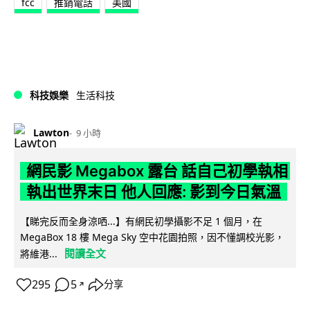
fcc
推銷電話
美國
科技娛樂
生活科技
Lawton
9 小時
網民影 Megabox 露台 話自己初學執相
執出世界末日 他人回應: 影到今日氣溫
【睇完反而全身涼哂...】有網民初學攝影不足 1 個月，在
MegaBox 18 樓 Mega Sky 空中花園拍照，因不懂調校光影，
閱讀全文
將維港...
295
5
分享
↗