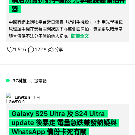
器
中國有網上購物平台近日熱賣「折射手機殼」，利用光學稜鏡
原理讓手機在熒幕關閉狀態下亦能側面偷拍，賣家更以暗示字
閱讀全文
眼宣傳供不法分子偷拍他人裙底
1,516
122
分享
↗
3C科技
手提電話
Lawton
1 日
Galaxy S25 Ultra 及 S24 Ultra
update 後暴走 電量急跌兼發熱疑與
WhatsApp 備份卡死有關