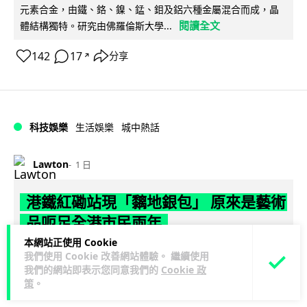
元素合金，由鐵、鉻、鎳、錳、鉬及鋁六種金屬混合而成，晶
閱讀全文
體結構獨特。研究由佛羅倫斯大學...
142
17
分享
↗
科技娛樂
生活娛樂
城中熱話
Lawton
1 日
港鐵紅磡站現「黐地銀包」 原來是藝術
品呃足全港市民兩年
本網站正使用 Cookie
港鐵紅磡站月台一個銀色「銀包」多年來一再令乘客誤以為有
我們使用 Cookie 改善網站體驗。 繼續使用
人遺失財物，事主原本打算拾起交還，卻發現原來是黏在地上
我們的網站即表示您同意我們的
Cookie 政
閱讀全文
策
。
的藝術品。這件名為《失而復得》的...