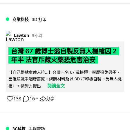
商業科技
3D 打印
Lawton
9 小時
台灣 67 歲博士翁自製反無人機槍囚 2
年半 法官斥藏火藥恐危害治安
【自己整就會俾人拉...】台灣一名 67 歲擁博士學歷退休男子，
因俄烏戰爭觸發靈感，網購材料及以 3D 打印機自製「反無人機
閱讀全文
槍」，遭警方搜出...
138
16
分享
↗
3C科技
手提電話