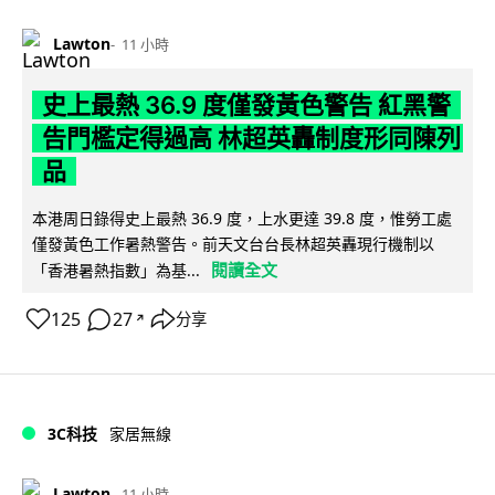
Lawton
11 小時
史上最熱 36.9 度僅發黃色警告 紅黑警
告門檻定得過高 林超英轟制度形同陳列
品
本港周日錄得史上最熱 36.9 度，上水更達 39.8 度，惟勞工處
僅發黃色工作暑熱警告。前天文台台長林超英轟現行機制以
閱讀全文
「香港暑熱指數」為基...
125
27
分享
↗
3C科技
家居無線
Lawton
11 小時