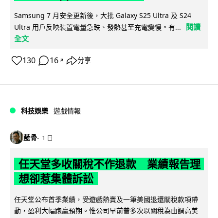
Samsung 7 月安全更新後，大批 Galaxy S25 Ultra 及 S24
閱讀
Ultra 用戶反映裝置電量急跌、發熱甚至充電變慢。有...
全文
130
16
分享
↗
科技娛樂
遊戲情報
藍骨
1 日
任天堂多收關稅不作退款 業績報告理
想卻惹集體訴訟
任天堂公布首季業績，受遊戲熱賣及一筆美國退還關稅款項帶
動，盈利大幅跑贏預期。惟公司早前曾多次以關稅為由調高美