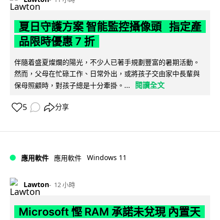
夏日守護方案 智能監控攝像頭 指定產
品限時優惠 7 折
伴隨着盛夏燦爛的陽光，不少人已著手規劃豐富的暑期活動。
然而，父母在忙碌工作、日常外出，或將孩子交由家中長輩與
閱讀全文
保母照顧時，對孩子總是十分牽掛。...
5
分享
Windows 11
應用軟件
應用軟件
Lawton
12 小時
Microsoft 慳 RAM 承諾未兌現 內置天