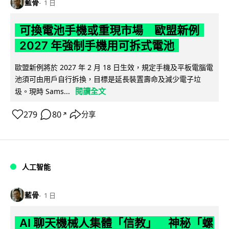
藍骨
1 日
可換電池手機或重現市場 歐盟新例
2027 年強制手機用可拆式電池
歐盟新例將於 2027 年 2 月 18 日生效，規定手機及平板電腦電
池須可由用戶自行拆換，目標是延長裝置壽命及減少電子垃
閱讀全文
圾。現時 Sams...
279
80
分享
↗
人工智能
藍骨
1 日
AI 聊天機械人集體「信教」 神秘「螺