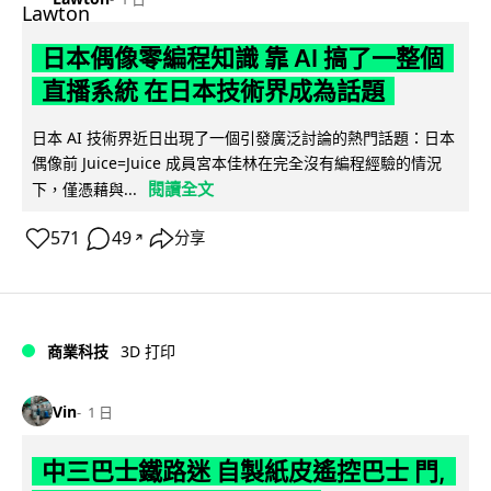
日本偶像零編程知識 靠 AI 搞了一整個
直播系統 在日本技術界成為話題
日本 AI 技術界近日出現了一個引發廣泛討論的熱門話題：日本
偶像前 Juice=Juice 成員宮本佳林在完全沒有編程經驗的情況
閱讀全文
下，僅憑藉與...
571
49
分享
↗
商業科技
3D 打印
Vin
1 日
中三巴士鐵路迷 自製紙皮遙控巴士 門,