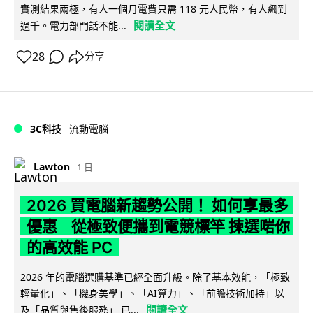
實測結果兩極，有人一個月電費只需 118 元人民幣，有人飆到
閱讀全文
過千。電力部門話不能...
28
分享
3C科技
流動電腦
Lawton
1 日
2026 買電腦新趨勢公開！ 如何享最多
優惠 從極致便攜到電競標竿 揀選啱你
的高效能 PC
2026 年的電腦選購基準已經全面升級。除了基本效能，「極致
輕量化」、「機身美學」、「AI算力」、「前瞻技術加持」以
閱讀全文
及「品質與售後服務」 已...