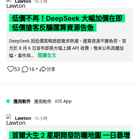
Lawton
16 小時
低價不再！DeepSeek 大幅加價在即
低價搶客反釀運算資源告急
DeepSeek 因低價策略掀起需求熱潮，運算資源不勝負荷，官
方於 8 月 6 日宣布即將大幅上調 API 收費，惟未公布具體加
閱讀全文
幅。事件與...
53
16
分享
↗
iOS App
應用軟件
應用軟件
Lawton
19 小時
首爾大生 2 星期開發防曬地圖 一日暴增