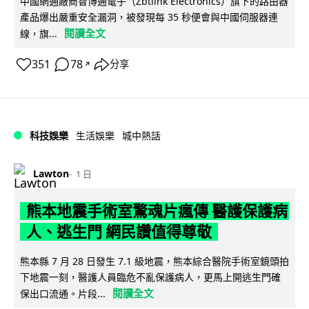
中國網通廠商智博通電子（Zbtlink Electronics）旗下的路由器
產品爆出嚴重安全漏洞，被發現每 35 秒便會與中國伺服器連
閱讀全文
線，旗...
351
78
分享
↗
科技娛樂
生活娛樂
城中熱話
Lawton
1 日
熊本地震手術室驚魂片瘋傳 醫護保護病
人、逃生門 網民讚值得尊敬
熊本縣 7 月 28 日發生 7.1 級地震，熊本綜合醫院手術室鏡頭拍
下地震一刻，醫護人員臨危不亂保護病人，更馬上開逃生門確
閱讀全文
保出口流通。片段...