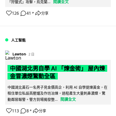
閱讀全文
「狩獵式」攻擊，烏克蘭...
126
41
分享
↗
人工智能
Lawton
2 日
中國湖北男自學 AI 「煉金術」 屋內煉
金冒濃煙驚動全區
中國湖北黃石一名男子見金價高企，利用 AI 自學提煉黃金，在
租住單位私設高壓爐及作坊冶煉，過程產生大量刺鼻濃煙，驚
閱讀全文
動鄰居報警。警方到場揭發整...
113
8
分享
↗