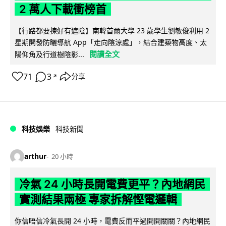
2 萬人下載衝榜首
【行路都要揀好有遮陰】南韓首爾大學 23 歲學生劉敏俊利用 2
星期開發防曬導航 App「走向陰涼處」，結合建築物高度、太
閱讀全文
陽仰角及行道樹陰影...
71
3
分享
↗
科技娛樂
科技新聞
arthur
20 小時
冷氣 24 小時長開電費更平？內地網民
實測結果兩極 專家拆解慳電邏輯
你信唔信冷氣長開 24 小時，電費反而平過開開關關？內地網民