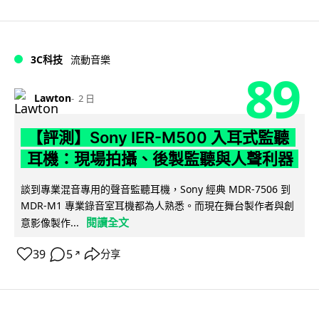
3C科技
流動音樂
89
Lawton
2 日
【評測】Sony IER-M500 入耳式監聽
耳機：現場拍攝、後製監聽與人聲利器
談到專業混音專用的聲音監聽耳機，Sony 經典 MDR-7506 到
MDR-M1 專業錄音室耳機都為人熟悉。而現在舞台製作者與創
閱讀全文
意影像製作...
39
5
分享
↗