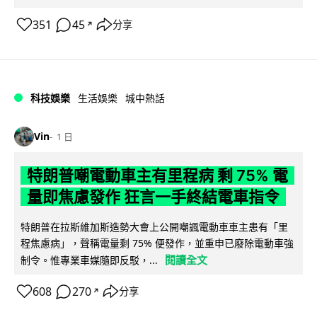
351
45
分享
↗
科技娛樂
生活娛樂
城中熱話
Vin
1 日
特朗普嘲電動車主有里程病 剩 75% 電
量即焦慮發作 狂言一手終結電車指令
特朗普在拉斯維加斯造勢大會上公開嘲諷電動車車主患有「里
程焦慮病」，聲稱電量剩 75% 便發作，並重申已廢除電動車強
閱讀全文
制令。惟專業車媒隨即反駁，...
608
270
分享
↗