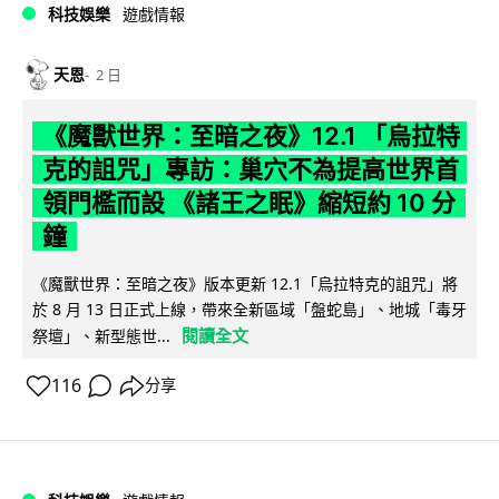
科技娛樂
遊戲情報
天恩
2 日
《魔獸世界：至暗之夜》12.1 「烏拉特
克的詛咒」專訪：巢穴不為提高世界首
領門檻而設 《諸王之眠》縮短約 10 分
鐘
《魔獸世界：至暗之夜》版本更新 12.1「烏拉特克的詛咒」將
於 8 月 13 日正式上線，帶來全新區域「盤蛇島」、地城「毒牙
閱讀全文
祭壇」、新型態世...
116
分享