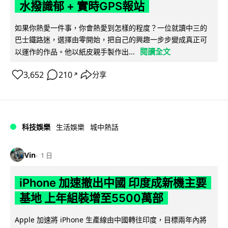
水撥識郁 + 實時GPS報站
如果你熱愛一件事，你會熱愛到怎樣的程度？一位就讀中三的
巴士鐵路迷，選擇由零開始，把自己的興趣一步步變成真正可
閱讀全文
以運作的作品。他以紙皮親手製作出...
3,652
210
分享
↗
科技娛樂
生活娛樂
城中熱話
Vin
1 日
iPhone 加速撤出中國 印度成新機主要
基地 上年組裝增至5500萬部
Apple 加速將 iPhone 生產線由中國轉往印度，目標兩年內將