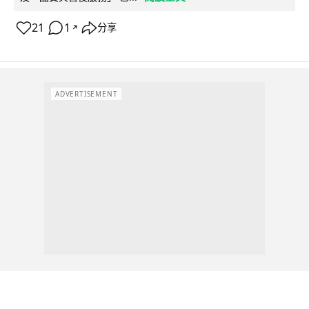
21
1
分享
↗
ADVERTISEMENT