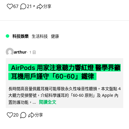
67
21
分享
↗
科技娛樂
生活科技
健康
arthur
1 日
AirPods 用家注意聽力響紅燈 醫學界籲
耳機用戶謹守「60-60」鐵律
長時間高音量佩戴耳機可能導致永久性噪音性聽損。本文盤點 4
大聽力受損警號，介紹科學護耳的「60-60 原則」及 Apple 內
閱讀全文
置防護功能，...
20
分享