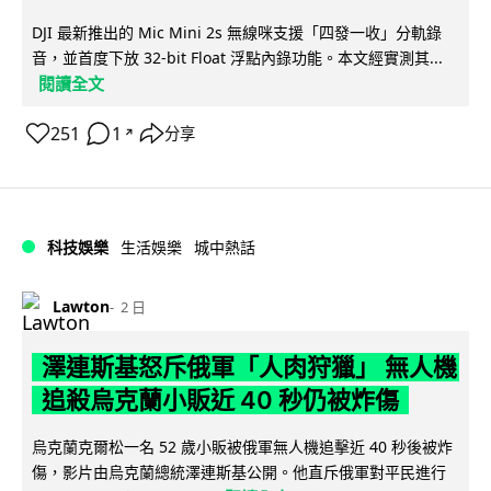
DJI 最新推出的 Mic Mini 2s 無線咪支援「四發一收」分軌錄
音，並首度下放 32-bit Float 浮點內錄功能。本文經實測其...
閱讀全文
251
1
分享
↗
科技娛樂
生活娛樂
城中熱話
Lawton
2 日
澤連斯基怒斥俄軍「人肉狩獵」 無人機
追殺烏克蘭小販近 40 秒仍被炸傷
烏克蘭克爾松一名 52 歲小販被俄軍無人機追擊近 40 秒後被炸
傷，影片由烏克蘭總統澤連斯基公開。他直斥俄軍對平民進行