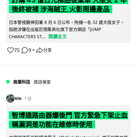
後終被捕 涉海賊王,火影周邊產品
日本警視廳神田署 8 月 6 日公布，拘捕一名 32 歲大阪女子，
指她涉嫌在出版巨頭集英社旗下官方網店「JUMP
閱讀全文
CHARACTERS ST...
75
9
分享
↗
商業科技
資訊保安
Vin
1 日
智博通路由器爆後門 官方緊急下架止血
稱漏洞是功能在維修時使用