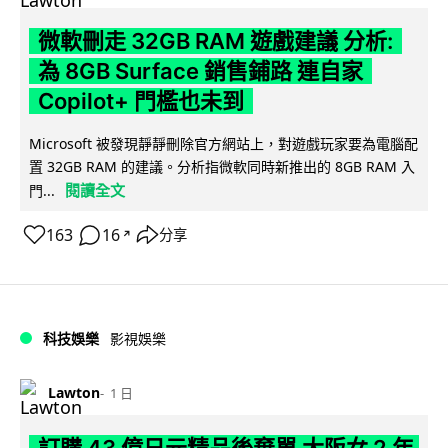
微軟刪走 32GB RAM 遊戲建議 分析:
為 8GB Surface 銷售鋪路 連自家
Copilot+ 門檻也未到
Microsoft 被發現靜靜刪除官方網站上，對遊戲玩家要為電腦配
置 32GB RAM 的建議。分析指微軟同時新推出的 8GB RAM 入
閱讀全文
門...
163
16
分享
↗
科技娛樂
影視娛樂
Lawton
1 日
訂購 43 億日元精品後棄單 大阪女 2 年