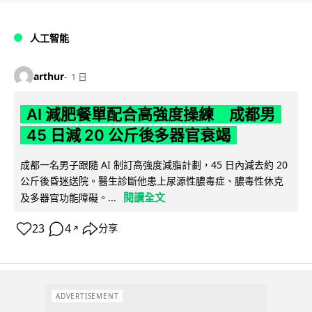
人工智能
arthur
1 日
AI 減肥餐單配合高強度操練 成都男
45 日減 20 公斤後多器官衰竭
成都一名男子跟隨 AI 制訂高強度減脂計劃，45 日內減去約 20
公斤後昏迷送院。醫生診斷他患上尿源性膿毒症、膿毒性休克
閱讀全文
及多器官功能障礙。...
23
4
分享
↗
ADVERTISEMENT