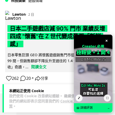
科技娛樂
遊戲情報
Lawton
2 日
日本二手遊戲店減 90% 門市 業績反增
四成 "懷舊"在 Z 世代變成最潮「新鮮
×
感」
日本零售巨頭 GEO 將懷舊遊戲銷售門市從 1,000 間大幅減至
99 間，但銷售額卻不降反升至過往的 1.4 倍。做到「減店增
閱讀全文
收」奇蹟，...
262
20
分享
↗
本網站正使用 Cookie
我們使用 Cookie 改善網站體驗。 繼續使用
🎵
⛶
我們的網站即表示您同意我們的
Cookie 政
ADVERTISEMENT
策
。
📖 詳細評測
→