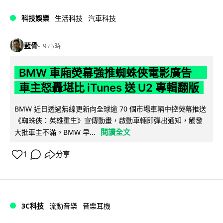
科技娛樂
生活科技
汽車科技
藍骨
9 小時
BMW 車廂熒幕強推蜘蛛俠電影廣告
車主怒轟堪比 iTunes 送 U2 專輯翻版
BMW 近日透過無線更新向全球逾 70 個市場車輛中控熒幕推送
《蜘蛛俠：英雄重生》宣傳動畫，啟動車輛即彈出通知，觸發
閱讀全文
大批車主不滿。BMW 早...
1
分享
3C科技
流動音樂
音樂耳機