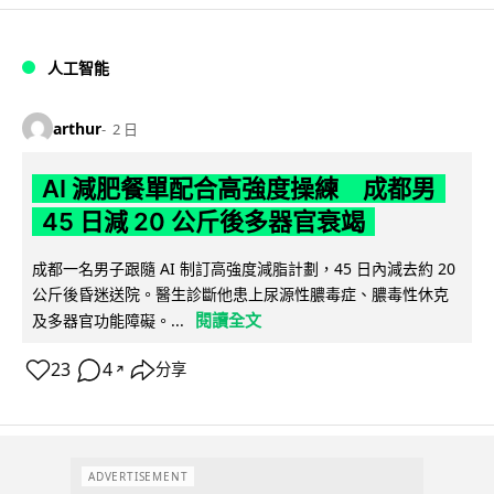
人工智能
arthur
2 日
AI 減肥餐單配合高強度操練 成都男
45 日減 20 公斤後多器官衰竭
成都一名男子跟隨 AI 制訂高強度減脂計劃，45 日內減去約 20
公斤後昏迷送院。醫生診斷他患上尿源性膿毒症、膿毒性休克
閱讀全文
及多器官功能障礙。...
23
4
分享
↗
ADVERTISEMENT