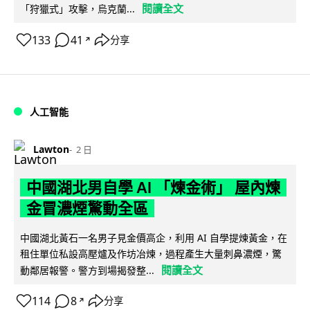
閱讀全文
「狩獵式」攻擊，烏克蘭...
133
41
分享
↗
人工智能
Lawton
2 日
中國湖北男自學 AI 「煉金術」 屋內煉
金冒濃煙驚動全區
中國湖北黃石一名男子見金價高企，利用 AI 自學提煉黃金，在
租住單位私設高壓爐及作坊冶煉，過程產生大量刺鼻濃煙，驚
閱讀全文
動鄰居報警。警方到場揭發整...
114
8
分享
↗