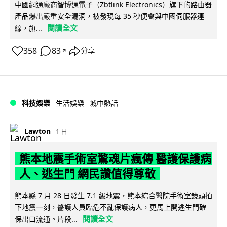
中國網通廠商智博通電子（Zbtlink Electronics）旗下的路由器
產品爆出嚴重安全漏洞，被發現每 35 秒便會與中國伺服器連
閱讀全文
線，旗...
358
83
分享
↗
科技娛樂
生活娛樂
城中熱話
Lawton
1 日
熊本地震手術室驚魂片瘋傳 醫護保護病
人、逃生門 網民讚值得尊敬
熊本縣 7 月 28 日發生 7.1 級地震，熊本綜合醫院手術室鏡頭拍
下地震一刻，醫護人員臨危不亂保護病人，更馬上開逃生門確
閱讀全文
保出口流通。片段...