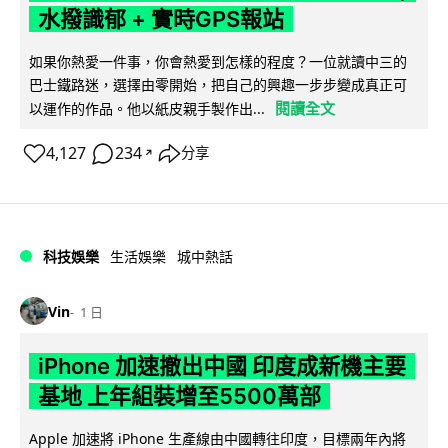
水撥識郁 + 實時GPS報站
如果你熱愛一件事，你會熱愛到怎樣的程度？一位就讀中三的
巴士鐵路迷，選擇由零開始，把自己的興趣一步步變成真正可
閱讀全文
以運作的作品。他以紙皮親手製作出...
4,127
234
分享
↗
科技娛樂
生活娛樂
城中熱話
Vin
1 日
iPhone 加速撤出中國 印度成新機主要
基地 上年組裝增至5500萬部
Apple 加速將 iPhone 生產線由中國轉往印度，目標兩年內將