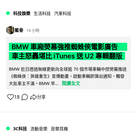
科技娛樂
生活科技
汽車科技
藍骨
14 小時
BMW 車廂熒幕強推蜘蛛俠電影廣告
車主怒轟堪比 iTunes 送 U2 專輯翻版
BMW 近日透過無線更新向全球逾 70 個市場車輛中控熒幕推送
《蜘蛛俠：英雄重生》宣傳動畫，啟動車輛即彈出通知，觸發
閱讀全文
大批車主不滿。BMW 早...
18
分享
3C科技
流動音樂
音樂耳機