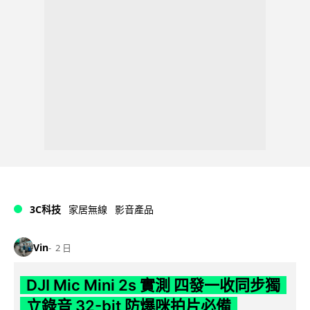
3C科技
家居無線
影音產品
Vin
2 日
DJI Mic Mini 2s 實測 四發一收同步獨
立錄音 32-bit 防爆咪拍片必備