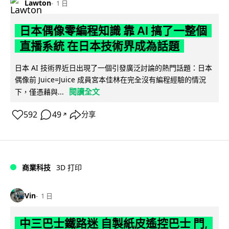
Lawton
1 日
日本偶像零編程知識 靠 AI 搞了一整個
直播系統 在日本技術界成為話題
日本 AI 技術界近日出現了一個引發廣泛討論的熱門話題：日本
偶像前 Juice=Juice 成員宮本佳林在完全沒有編程經驗的情況
閱讀全文
下，僅憑藉與...
592
49
分享
↗
商業科技
3D 打印
Vin
1 日
中三巴士鐵路迷 自製紙皮遙控巴士 門,