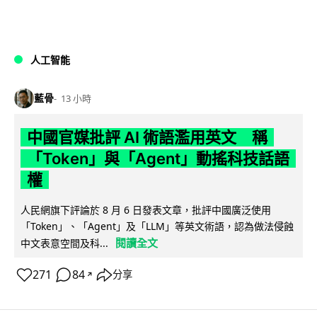
人工智能
藍骨
13 小時
中國官媒批評 AI 術語濫用英文 稱
「Token」與「Agent」動搖科技話語
權
人民網旗下評論於 8 月 6 日發表文章，批評中國廣泛使用
「Token」、「Agent」及「LLM」等英文術語，認為做法侵蝕
閱讀全文
中文表意空間及科...
271
84
分享
↗