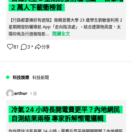
2 萬人下載衝榜首
【行路都要揀好有遮陰】南韓首爾大學 23 歲學生劉敏俊利用 2
星期開發防曬導航 App「走向陰涼處」，結合建築物高度、太
閱讀全文
陽仰角及行道樹陰影...
81
3
分享
↗
科技娛樂
科技新聞
arthur
1 日
冷氣 24 小時長開電費更平？內地網民
自測結果兩極 專家拆解慳電邏輯
你信唔信冷氣長開 24 小時，電費反而平過開開關關？內地網民