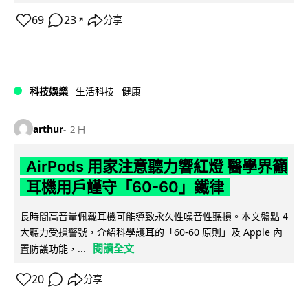
69
23
分享
↗
科技娛樂
生活科技
健康
arthur
2 日
AirPods 用家注意聽力響紅燈 醫學界籲
耳機用戶謹守「60-60」鐵律
長時間高音量佩戴耳機可能導致永久性噪音性聽損。本文盤點 4
大聽力受損警號，介紹科學護耳的「60-60 原則」及 Apple 內
閱讀全文
置防護功能，...
20
分享