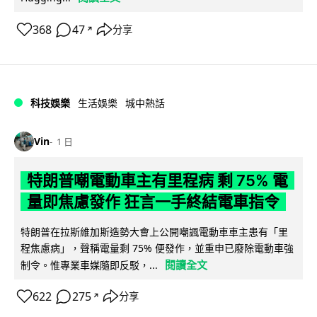
368
47
分享
↗
科技娛樂
生活娛樂
城中熱話
Vin
1 日
特朗普嘲電動車主有里程病 剩 75% 電
量即焦慮發作 狂言一手終結電車指令
特朗普在拉斯維加斯造勢大會上公開嘲諷電動車車主患有「里
程焦慮病」，聲稱電量剩 75% 便發作，並重申已廢除電動車強
閱讀全文
制令。惟專業車媒隨即反駁，...
622
275
分享
↗