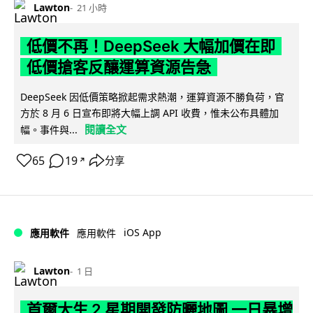
Lawton
21 小時
低價不再！DeepSeek 大幅加價在即
低價搶客反釀運算資源告急
DeepSeek 因低價策略掀起需求熱潮，運算資源不勝負荷，官
方於 8 月 6 日宣布即將大幅上調 API 收費，惟未公布具體加
閱讀全文
幅。事件與...
65
19
分享
↗
iOS App
應用軟件
應用軟件
Lawton
1 日
首爾大生 2 星期開發防曬地圖 一日暴增