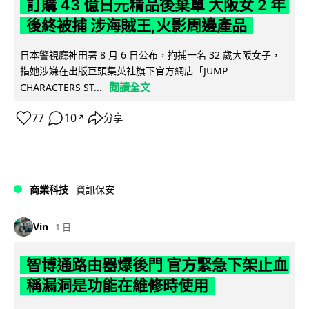
訂購 43 億日元精品後棄單 大阪女 2 年
後終被捕 涉海賊王,火影周邊產品
日本警視廳神田署 8 月 6 日公布，拘捕一名 32 歲大阪女子，
指她涉嫌在出版巨頭集英社旗下官方網店「JUMP
閱讀全文
CHARACTERS ST...
77
10
分享
↗
商業科技
資訊保安
Vin
1 日
智博通路由器爆後門 官方緊急下架止血
稱漏洞是功能在維修時使用