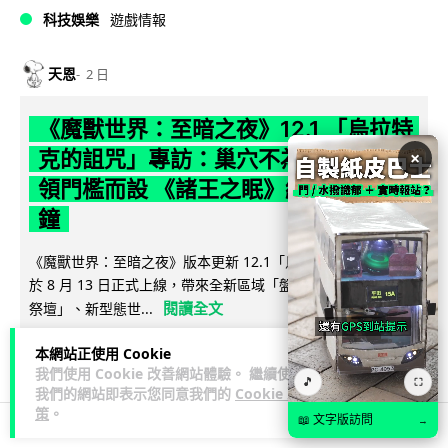
科技娛樂
遊戲情報
天恩
2 日
《魔獸世界：至暗之夜》12.1 「烏拉特
克的詛咒」專訪：巢穴不為提高世界首
×
領門檻而設 《諸王之眠》縮短約 10 分
鐘
《魔獸世界：至暗之夜》版本更新 12.1「烏拉特克的詛咒」將
於 8 月 13 日正式上線，帶來全新區域「盤蛇島」、地城「毒牙
閱讀全文
祭壇」、新型態世...
116
分享
本網站正使用 Cookie
我們使用 Cookie 改善網站體驗。 繼續使用
🎵
⛶
我們的網站即表示您同意我們的
Cookie 政
策
。
📖 文字版訪問
→