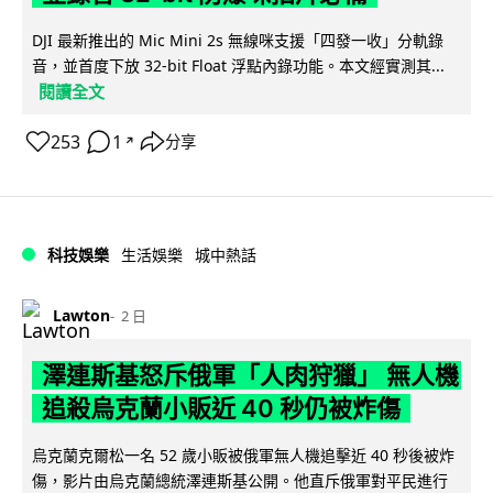
DJI 最新推出的 Mic Mini 2s 無線咪支援「四發一收」分軌錄
音，並首度下放 32-bit Float 浮點內錄功能。本文經實測其...
閱讀全文
253
1
分享
↗
科技娛樂
生活娛樂
城中熱話
Lawton
2 日
澤連斯基怒斥俄軍「人肉狩獵」 無人機
追殺烏克蘭小販近 40 秒仍被炸傷
烏克蘭克爾松一名 52 歲小販被俄軍無人機追擊近 40 秒後被炸
傷，影片由烏克蘭總統澤連斯基公開。他直斥俄軍對平民進行