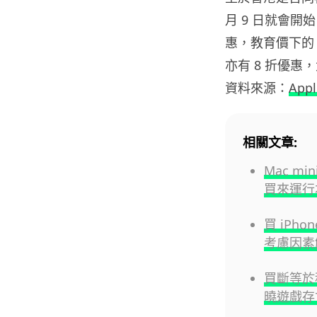
月 9 日就會
惠，教育價下的 A
亦有 8 折優惠
資料來源：
App
相關文章:
Mac m
買來運行本
買 iPho
考慮因素
買斷等於租借
曉遊戲存