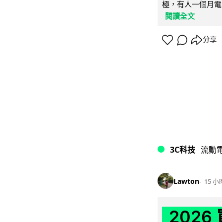
極，有人一個月電費
閱讀全文
分享
3C科技
流動
Lawton
15 小
202