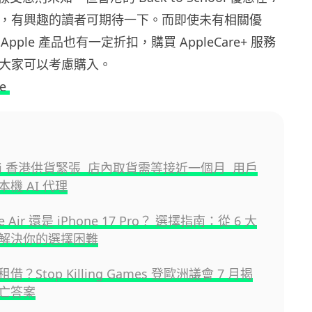
開始，有興趣的讀者可期待一下。而即使未有相關優
pple 產品也有一定折扣，購買 AppleCare+ 服務
，大家可以考慮購入。
le
ini 香港供貨緊張 店內取貨需等接近一個月 用戶
機 AI 代理
ne Air 還是 iPhone 17 Pro？ 選擇指南：從 6 大
解決你的選擇困難
？Stop Killing Games 登歐洲議會 7 月揭
亡答案