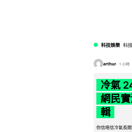
科技娛樂
科
arthur
1 小時
冷氣 
網民實
輯
你信唔信冷氣長開