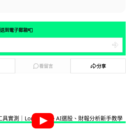
📮
送到電子郵箱
看留言
分享