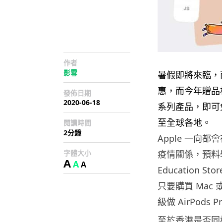
作者
影雪
暑假即將來臨，而 A
惠，而今年贈品相
發佈日期
2020-06-18
系列產品，即可免費
至全球各地。
閱讀時間
2分鐘
Apple 一向都會
字體大小
疫情關係，預料學
A
A
A
Education St
只要購買 Mac 
級做 AirPods P
至於香港是否同樣受