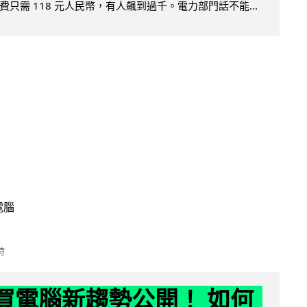
只需 118 元人民幣，有人飆到過千。電力部門話不能...
電腦
時
6 買電腦新趨勢公開！ 如何