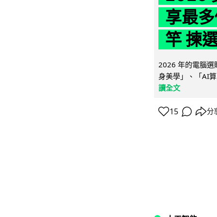
享最多
竿 揀
2026 年的電
身美學」、「AI算
讀全文
15
分