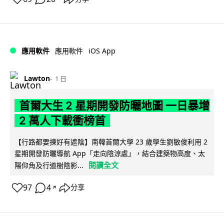
iOS App
應用軟件
應用軟件
Lawton
1 日
首爾大生 2 星期開發防曬地圖 一日暴增
2 萬人下載衝榜首
【行路都要揀好有遮陰】南韓首爾大學 23 歲學生劉敏俊利用 2
星期開發防曬導航 App「走向陰涼處」，結合建築物高度、太
閱讀全文
陽仰角及行道樹陰影...
97
4
分享
↗