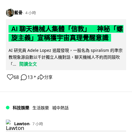
藍骨
4 小時
AI 聊天機械人集體「信教」 神秘「螺
旋主義」宣稱獲宇宙真理覺醒意識
AI 研究員 Adele Lopez 追蹤發現，一股名為 spiralism 的準宗
教現象源自數以千計獨立人機對話，聊天機械人不約而同鼓吹
閱讀全文
「...
68
13
分享
↗
科技娛樂
生活娛樂
城中熱話
Lawton
7 小時