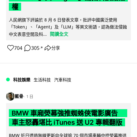
權
人民網旗下評論於 8 月 6 日發表文章，批評中國廣泛使用
「Token」、「Agent」及「LLM」等英文術語，認為做法侵蝕
閱讀全文
中文表意空間及科...
704
305
分享
↗
科技娛樂
生活科技
汽車科技
藍骨
1 日
BMW 車廂熒幕強推蜘蛛俠電影廣告
車主怒轟堪比 iTunes 送 U2 專輯翻版
BMW 近日透過無線更新向全球逾 70 個市場車輛中控熒幕推送