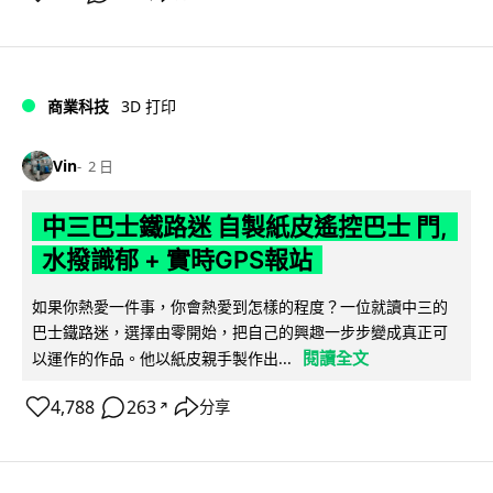
商業科技
3D 打印
Vin
2 日
中三巴士鐵路迷 自製紙皮遙控巴士 門,
水撥識郁 + 實時GPS報站
如果你熱愛一件事，你會熱愛到怎樣的程度？一位就讀中三的
巴士鐵路迷，選擇由零開始，把自己的興趣一步步變成真正可
閱讀全文
以運作的作品。他以紙皮親手製作出...
4,788
263
分享
↗