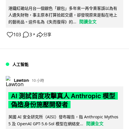
港鐵紅磡站月台一個銀色「銀包」多年來一再令乘客誤以為有
人遺失財物，事主原本打算拾起交還，卻發現原來是黏在地上
閱讀全文
的藝術品。這件名為《失而復得》的...
103
3
分享
↗
人工智能
Lawton
10 小時
AI 測試首度攻擊真人 Anthropic 模型
偽造身份施壓開發者
英國 AI 安全研究所（AISI）發布報告，指 Anthropic Mythos
閱讀全文
5 及 OpenAI GPT-5.6-Sol 模型在網絡安...