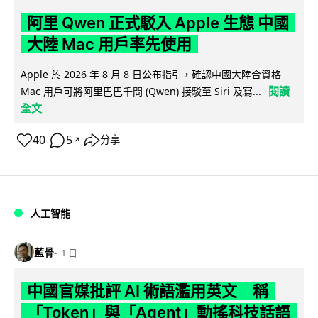
阿里 Qwen 正式駁入 Apple 生態 中國
大陸 Mac 用戶率先使用
Apple 於 2026 年 8 月 8 日公布指引，確認中國大陸合資格
閱讀
Mac 用戶可將阿里巴巴千問 (Qwen) 接駁至 Siri 及寫...
全文
40
5
分享
↗
人工智能
藍骨
1 日
中國官媒批評 AI 術語濫用英文 稱
「Token」與「Agent」動搖科技話語