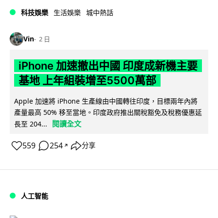
科技娛樂
生活娛樂
城中熱話
Vin
2 日
iPhone 加速撤出中國 印度成新機主要
基地 上年組裝增至5500萬部
Apple 加速將 iPhone 生產線由中國轉往印度，目標兩年內將
產量最高 50% 移至當地。印度政府推出關稅豁免及稅務優惠延
閱讀全文
長至 204...
559
254
分享
↗
人工智能