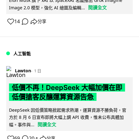
Elon Musk 旗下 xAI 以 SpaceXAI 名義推出 Grok Imagine
閱讀全文
Image 2.0 模型，強化 AI 繪圖及編輯...
14
分享
人工智能
Lawton
1 日
低價不再！DeepSeek 大幅加價在即
低價搶客反釀運算資源告急
DeepSeek 因低價策略掀起需求熱潮，運算資源不勝負荷，官
方於 8 月 6 日宣布即將大幅上調 API 收費，惟未公布具體加
閱讀全文
幅。事件與...
69
20
分享
↗