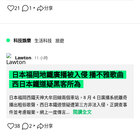
21
1
分享
↗
科技娛樂
生活科技
旅遊
Lawton
11 小時
日本福岡地鐵廣播被入侵 播不雅歌曲
西日本鐵道疑黑客所為
日本福岡西鐵天神大牟田線兩個車站，8 月 4 日廣播系統離奇
播出粗俗歌聲，西日本鐵道懷疑遭第三方非法入侵，正調查事
閱讀全文
件並考慮報案。網上一度傳言...
38
2
分享
↗