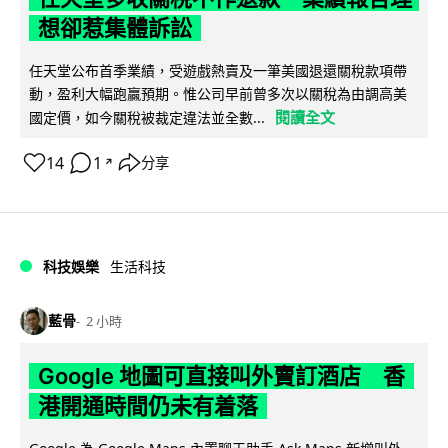
想卻惹集體訴訟
任天堂公布首季業績，受遊戲熱賣及一筆美國退還關稅款項帶
動，盈利大幅跑贏預期。惟公司早前曾多次以關稅為由調高美
閱讀全文
國定價，如今關稅被裁定違法並全數...
14
1
分享
↗
科技娛樂
生活科技
藍骨
2 小時
Google 地圖可直接叫外賣訂酒店 香
港開通時間仍未有着落