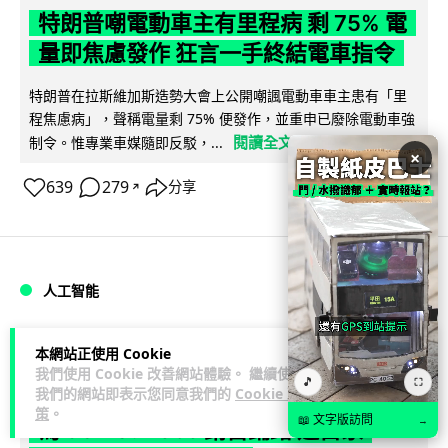
特朗普嘲電動車主有里程病 剩 75% 電
量即焦慮發作 狂言一手終結電車指令
特朗普在拉斯維加斯造勢大會上公開嘲諷電動車車主患有「里
程焦慮病」，聲稱電量剩 75% 便發作，並重申已廢除電動車強
閱讀全文
制令。惟專業車媒隨即反駁，...
×
639
279
分享
↗
人工智能
Lawton
2 日
本網站正使用 Cookie
我們使用 Cookie 改善網站體驗。 繼續使用
🎵
⛶
我們的網站即表示您同意我們的
Cookie 政
微軟刪走 32GB RAM 遊戲建議 分析:
策
。
📖 文字版訪問
→
為 8GB Surface 銷售鋪路 連自家