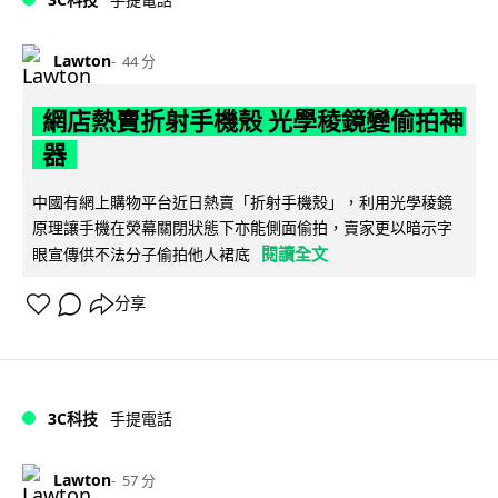
Lawton
44 分
網店熱賣折射手機殼 光學稜鏡變偷拍神
器
中國有網上購物平台近日熱賣「折射手機殼」，利用光學稜鏡
原理讓手機在熒幕關閉狀態下亦能側面偷拍，賣家更以暗示字
閱讀全文
眼宣傳供不法分子偷拍他人裙底
分享
3C科技
手提電話
Lawton
57 分