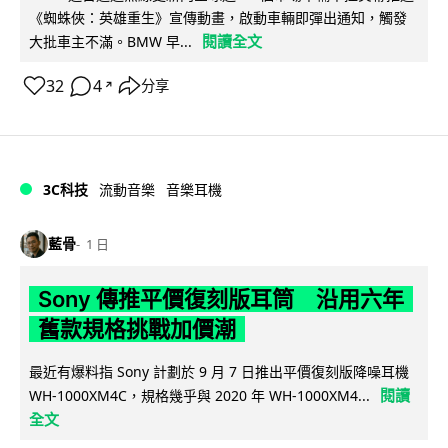
《蜘蛛俠：英雄重生》宣傳動畫，啟動車輛即彈出通知，觸發
閱讀全文
大批車主不滿。BMW 早...
32
4
分享
↗
3C科技
流動音樂
音樂耳機
藍骨
1 日
Sony 傳推平價復刻版耳筒 沿用六年
舊款規格挑戰加價潮
最近有爆料指 Sony 計劃於 9 月 7 日推出平價復刻版降噪耳機
閱讀
WH-1000XM4C，規格幾乎與 2020 年 WH-1000XM4...
全文