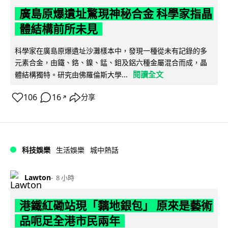
廣島原爆遺址驚現神秘合金 科學家指晶
體結構前所未見
科學家在廣島原爆遺址沙灘樣本中，發現一種從未有記錄的多
元素合金，由鐵、鉻、鎳、錳、鉬及鋁六種金屬混合而成，晶
閱讀全文
體結構獨特。研究由佛羅倫斯大學...
106
16
分享
↗
科技娛樂
生活娛樂
城中熱話
Lawton
8 小時
港鐵紅磡站現「黐地銀包」 原來是藝術
品呃足全港市民兩年