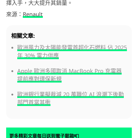
擇入手，大大提升其銷量。
來源：
Renault
相關文章:
歐洲風力及太陽能發電首超化石燃料 佔 2025
年 30% 電力供應
Apple 歐洲多國取消 MacBook Pro 充電器
提前應對環保新規
歐洲銀行業擬裁減 20 萬職位 AI 浪潮下後勤
部門首當其衝
📮
更多精彩文章每日送到電子郵箱