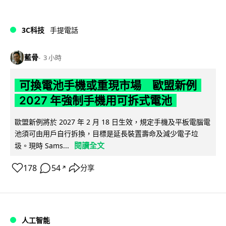
3C科技
手提電話
藍骨
3 小時
可換電池手機或重現市場 歐盟新例
2027 年強制手機用可拆式電池
歐盟新例將於 2027 年 2 月 18 日生效，規定手機及平板電腦電
池須可由用戶自行拆換，目標是延長裝置壽命及減少電子垃
閱讀全文
圾。現時 Sams...
178
54
分享
↗
人工智能