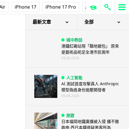
Air
iPhone 17
iPhone 17 Pro
AirPods Pro 3
Ap
售日期
最新文章
全部
城中熱話
港鐵紅磡站現「黐地銀包」 原來
是藝術品呃足全港市民兩年
09.08.2026
人工智能
AI 測試首度攻擊真人 Anthropic
模型偽造身份施壓開發者
09.08.2026
旅遊
日本福岡地鐵廣播被入侵 播不雅
歌曲 西日本鐵道疑黑客所為