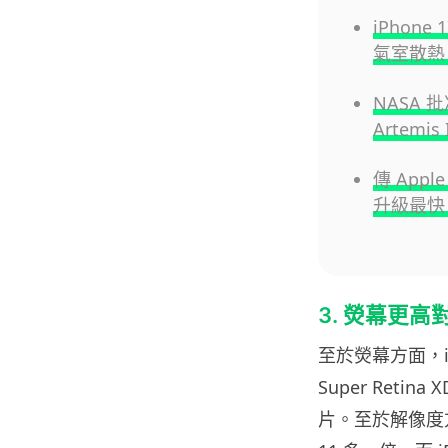
iPhon
氣室散熱 
NASA 批
Artemi
傳 Appl
升級最快 
3. 熒幕更高
至於熒幕方面，iP
Super Retin
片。至於解像度方面，